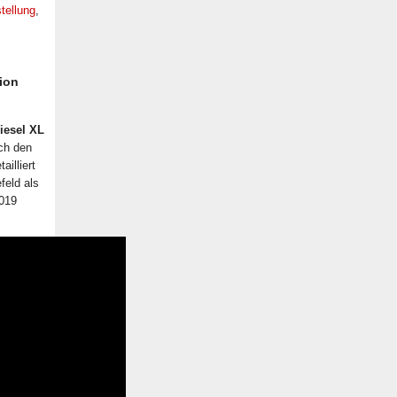
tellung
,
tion
iesel XL
ch den
illiert
feld als
2019