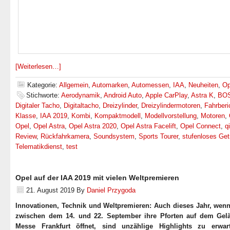
[Weiterlesen…]
Kategorie:
Allgemein
,
Automarken
,
Automessen
,
IAA
,
Neuheiten
,
Op
Stichworte:
Aerodynamik
,
Android Auto
,
Apple CarPlay
,
Astra K
,
BO
Digitaler Tacho
,
Digitaltacho
,
Dreizylinder
,
Dreizylindermotoren
,
Fahrberi
Klasse
,
IAA 2019
,
Kombi
,
Kompaktmodell
,
Modellvorstellung
,
Motoren
,
Opel
,
Opel Astra
,
Opel Astra 2020
,
Opel Astra Facelift
,
Opel Connect
,
qi
Review
,
Rückfahrkamera
,
Soundsystem
,
Sports Tourer
,
stufenloses Get
Telematikdienst
,
test
Opel auf der IAA 2019 mit vielen Weltpremieren
21. August 2019
By
Daniel Przygoda
Innovationen, Technik und Weltpremieren: Auch dieses Jahr, wenn
zwischen dem 14. und 22. September ihre Pforten auf dem Gel
Messe Frankfurt öffnet, sind unzählige Highlights zu erwar