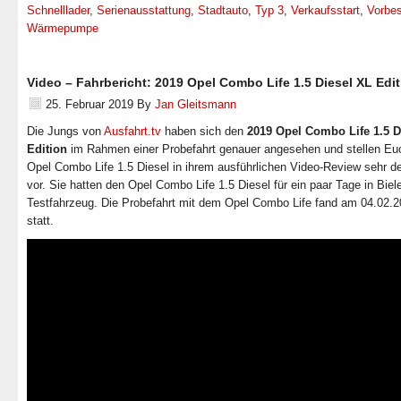
Schnelllader
,
Serienausstattung
,
Stadtauto
,
Typ 3
,
Verkaufsstart
,
Vorbes
Wärmepumpe
Video – Fahrbericht: 2019 Opel Combo Life 1.5 Diesel XL Edi
25. Februar 2019
By
Jan Gleitsmann
Die Jungs von
Ausfahrt.tv
haben sich den
2019 Opel Combo Life 1.5 D
Edition
im Rahmen einer Probefahrt genauer angesehen und stellen Eu
Opel Combo Life 1.5 Diesel in ihrem ausführlichen Video-Review sehr deta
vor. Sie hatten den Opel Combo Life 1.5 Diesel für ein paar Tage in Biele
Testfahrzeug. Die Probefahrt mit dem Opel Combo Life fand am 04.02.
statt.