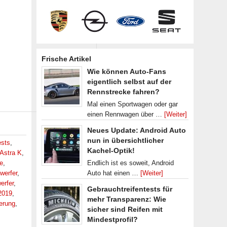
Frische Artikel
Wie können Auto-Fans
eigentlich selbst auf der
Rennstrecke fahren?
Mal einen Sportwagen oder gar
einen Rennwagen über …
[Weiter]
Neues Update: Android Auto
nun in übersichtlicher
ests
,
Kachel-Optik!
Astra K
,
e
,
Endlich ist es soweit, Android
werfer
,
Auto hat einen …
[Weiter]
erfer
,
Gebrauchtreifentests für
2019
,
mehr Transparenz: Wie
ierung
,
sicher sind Reifen mit
Mindestprofil?