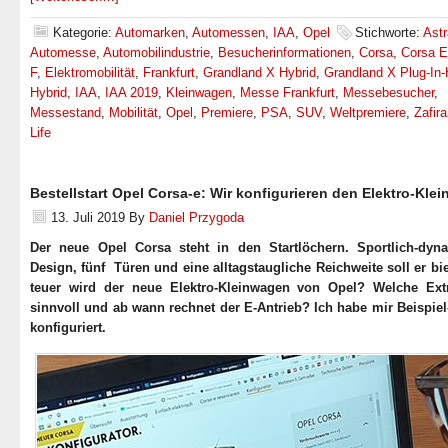
Kategorie:
Automarken
,
Automessen
,
IAA
,
Opel
Stichworte:
Astr
Automesse
,
Automobilindustrie
,
Besucherinformationen
,
Corsa
,
Corsa E
F
,
Elektromobilität
,
Frankfurt
,
Grandland X Hybrid
,
Grandland X Plug-In-
Hybrid
,
IAA
,
IAA 2019
,
Kleinwagen
,
Messe Frankfurt
,
Messebesucher
,
Messestand
,
Mobilität
,
Opel
,
Premiere
,
PSA
,
SUV
,
Weltpremiere
,
Zafira
Life
Bestellstart Opel Corsa-e: Wir konfigurieren den Elektro-Kle
13. Juli 2019
By
Daniel Przygoda
Der neue Opel Corsa steht in den Startlöchern. Sportlich-dyn
Design, fünf Türen und eine alltagstaugliche Reichweite soll er bi
teuer wird der neue Elektro-Kleinwagen von Opel? Welche Ext
sinnvoll und ab wann rechnet der E-Antrieb? Ich habe mir Beispie
konfiguriert.