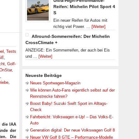
Ultra-High-Performance-
Reifen: Michelin Pilot Sport 4
S
Ein neuer Reifen für Autos mit
richtig viel Power. …
[Weiter]
Allround-Sommerreifen: Der Michelin
CrossClimate +
ANZEIGE: Ein Sommerreifen, der auch bei Eis
el
,
Tests
und …
[Weiter]
SE
,
cht
,
Golf-
OnStar
,
Neueste Beiträge
,
riebe
,
Neues Sportwagen-Magazin
Wie können Auto-Fans eigentlich selbst auf der
Rennstrecke fahren?
Boost Baby! Suzuki Swift Sport im Alltags-
Check
Fahrbericht: Volkswagen e-Up! – Das Volks-E-
Auto
 die IAA
Generation digital: Der neue Volkswagen Golf 8
ände der
ten. Die
Neuer VW Golf 8 GTE – Performance-Modelle