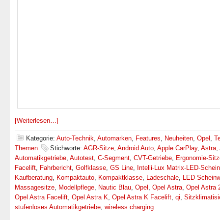
[Weiterlesen…]
Kategorie:
Auto-Technik
,
Automarken
,
Features
,
Neuheiten
,
Opel
,
T
Themen
Stichworte:
AGR-Sitze
,
Android Auto
,
Apple CarPlay
,
Astra
,
Automatikgetriebe
,
Autotest
,
C-Segment
,
CVT-Getriebe
,
Ergonomie-Sitz
Facelift
,
Fahrbericht
,
Golfklasse
,
GS Line
,
Intelli-Lux Matrix-LED-Schein
Kaufberatung
,
Kompaktauto
,
Kompaktklasse
,
Ladeschale
,
LED-Scheinw
Massagesitze
,
Modellpflege
,
Nautic Blau
,
Opel
,
Opel Astra
,
Opel Astra 
Opel Astra Facelift
,
Opel Astra K
,
Opel Astra K Facelift
,
qi
,
Sitzklimatis
stufenloses Automatikgetriebe
,
wireless charging