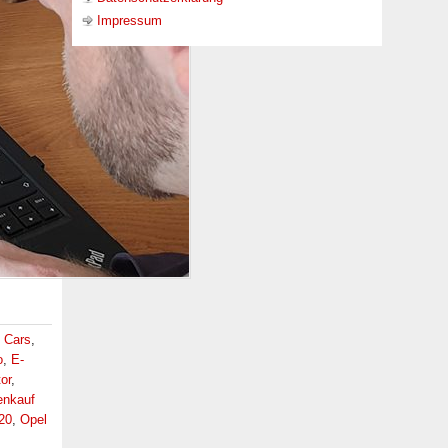
Impressum
 Cars
,
o
,
E-
or
,
nkauf
20
,
Opel