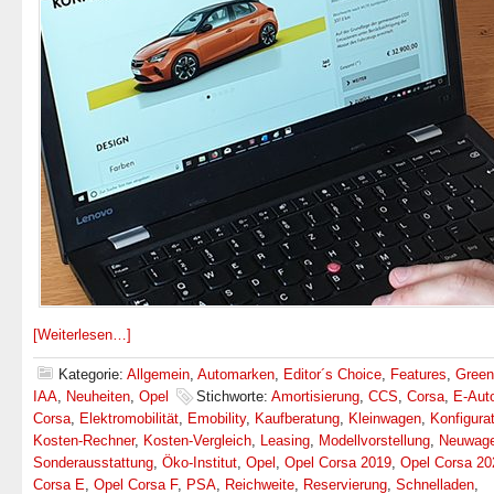
[Weiterlesen…]
Kategorie:
Allgemein
,
Automarken
,
Editor´s Choice
,
Features
,
Green
IAA
,
Neuheiten
,
Opel
Stichworte:
Amortisierung
,
CCS
,
Corsa
,
E-Aut
Corsa
,
Elektromobilität
,
Emobility
,
Kaufberatung
,
Kleinwagen
,
Konfigurat
Kosten-Rechner
,
Kosten-Vergleich
,
Leasing
,
Modellvorstellung
,
Neuwage
Sonderausstattung
,
Öko-Institut
,
Opel
,
Opel Corsa 2019
,
Opel Corsa 20
Corsa E
,
Opel Corsa F
,
PSA
,
Reichweite
,
Reservierung
,
Schnelladen
,