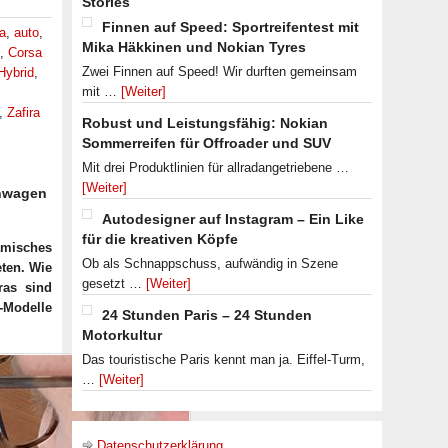
Stories
Finnen auf Speed: Sportreifentest mit
a
,
auto
,
Mika Häkkinen und Nokian Tyres
,
Corsa
Zwei Finnen auf Speed! Wir durften gemeinsam
Hybrid
,
mit …
[Weiter]
,
Zafira
Robust und Leistungsfähig: Nokian
Sommerreifen für Offroader und SUV
Mit drei Produktlinien für allradangetriebene …
[Weiter]
inwagen
Autodesigner auf Instagram – Ein Like
für die kreativen Köpfe
amisches
Ob als Schnappschuss, aufwändig in Szene
eten. Wie
gesetzt …
[Weiter]
ras sind
l-Modelle
24 Stunden Paris – 24 Stunden
Motorkultur
Das touristische Paris kennt man ja. Eiffel-Turm,
…
[Weiter]
Datenschutzerklärung