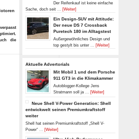
Der Reifenkauf ist keine einfache
Sache, doch seit …
[Weiter]
Motoren
Ein Design-SUV mit Attitude:
Der neue DS 7 Crossback
verpasst
Puretech 180 im Alltagstest
timiert.
Außergewöhnliches Design und
uch die
top gestylt bis unter …
[Weiter]
Aktuelle Advertorials
Mit Mobil 1 und dem Porsche
911 GT3 in die Klimakammer
Autoblogger-Kollege Jens
Stratmann soll ja …
[Weiter]
Neue Shell V-Power Generation: Shell
entwickwelt seinen Premiumkraftstoff
weiter
Shell hat seinen Premiumkraftstoff „Shell V-
Power“ …
[Weiter]