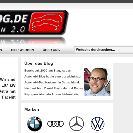
N
HIER WERBEN
ÜBER UNS
Über das Blog
Bereits seit 2006 am Start, ist das
Automobil-Blog heute eine der wichtigsten
 Wir sind
Automobil-Publikationen in Deutschland.
t 107 kW
Hier berichten Daniel Przygoda und Robert
Astra mit
Krippgans über alle Automobil-Neuheiten.
Facelift
Marken