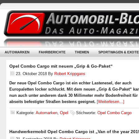
AUTOMARKEN
FAHRBERICHTE
THEMEN
SPORTWAGEN & EXOTE
Opel Combo Cargo mit neuem „Grip & Go-Paket“
23. Oktober 2018
By
Robert Krippgans
Der neue Opel Combo Cargo ist ein echter Lastenesel, der auch
Europaletten locker schluckt. Mit dem neuen „Grip & Go-Paket“ kan
nun auch unter anderem dank 30 Millimeter mehr Bodenfreiheit für
abseits befestigter Straßen bestens geeignet.
[Weiterlesen…]
Kategorie:
Automarken
,
Opel
Stichworte:
Opel Combo Cargo
Handwerkermobil Opel Combo Cargo ist „Van of the year 201