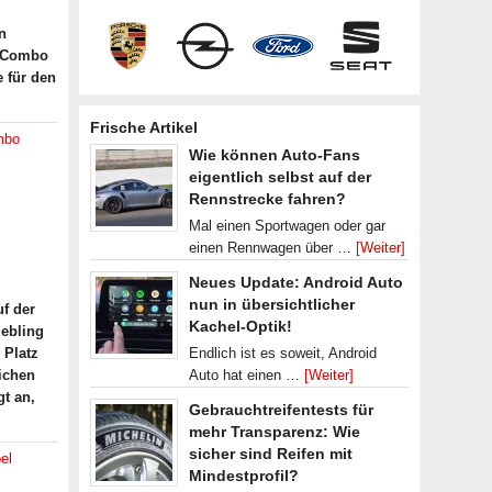
n
l Combo
e für den
Frische Artikel
mbo
Wie können Auto-Fans
eigentlich selbst auf der
Rennstrecke fahren?
Mal einen Sportwagen oder gar
einen Rennwagen über …
[Weiter]
Neues Update: Android Auto
nun in übersichtlicher
f der
Kachel-Optik!
iebling
 Platz
Endlich ist es soweit, Android
ichen
Auto hat einen …
[Weiter]
t an,
Gebrauchtreifentests für
mehr Transparenz: Wie
sicher sind Reifen mit
el
Mindestprofil?