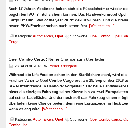
21. September 2018
By
Robert Krippgans
Nach 17 Jahren Abstinenz haben sich die Rüsselsheimer wieder de
begehrten IVOTY-Titel sichern können. Das Handwerkermobil Ope
Cargo ist zum „Van of the year 2019“ gekürt wurden. Und die Preis
neuen PKW-Frachter stehen auch schon fest.
[Weiterlesen…]
Kategorie:
Automarken
,
Opel
Stichworte:
Opel Combo
,
Opel Co
Cargo
Opel Combo Cargo: Keine Chance zum Überladen
28. August 2018
By
Robert Krippgans
Während die Life-Version schon in den Startlöchern steht, wird die
Frachter-Variante Opel Combo Cargo erst am 19. September 2018 au
IAA Nutzfahrzeuge in Hannover vorgestellt. Der neue Handwerker-L
bietet als einziges Fahrzeug seiner Klasse bis zu zwei Europaletten
auf seiner Ladefläche. Und dennoch soll das Fahrzeug einem mögl
Überladen keine Chance bieten, denn eine Lastanzeige im Heck zeig
wenn es eng wird.
[Weiterlesen…]
Kategorie:
Automarken
,
Opel
Stichworte:
Opel Combo Cargo
,
Op
Combo Life