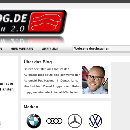
N
HIER WERBEN
ÜBER UNS
Über das Blog
Bereits seit 2006 am Start, ist das
Automobil-Blog heute eine der wichtigsten
Automobil-Publikationen in Deutschland.
n ist er
Hier berichten Daniel Przygoda und Robert
 Fahrten
Krippgans über alle Automobil-Neuheiten.
Marken
9“