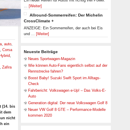
Ein neuer Reifen für Autos mit richtig viel Power.
…
[Weiter]
Allround-Sommerreifen: Der Michelin
CrossClimate +
ANZEIGE: Ein Sommerreifen, der auch bei Eis
und …
[Weiter]
a
,
auto
,
,
Corsa
Neueste Beiträge
Hybrid
,
Neues Sportwagen-Magazin
Wie können Auto-Fans eigentlich selbst auf der
,
Zafira
Rennstrecke fahren?
Boost Baby! Suzuki Swift Sport im Alltags-
Check
Fahrbericht: Volkswagen e-Up! – Das Volks-E-
Auto
Generation digital: Der neue Volkswagen Golf 8
 (14. bis
Neuer VW Golf 8 GTE – Performance-Modelle
it dem
kommen 2020
nun nicht
h ein