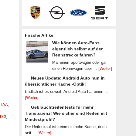
Frische Artikel
Wie können Auto-Fans
eigentlich selbst auf der
Rennstrecke fahren?
Mal einen Sportwagen oder gar
einen Rennwagen über …
[Weiter]
Neues Update: Android Auto nun in
übersichtlicher Kachel-Optik!
Endlich ist es soweit, Android Auto hat einen …
[Weiter]
,
IAA
,
Gebrauchtreifentests für mehr
Transparenz: Wie sicher sind Reifen mit
ID.3
,
Mindestprofil?
Der Reifenkauf ist keine einfache Sache, doch
seit …
[Weiter]