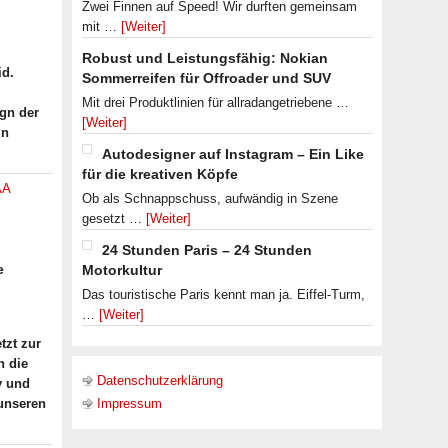
Zwei Finnen auf Speed! Wir durften gemeinsam
mit …
[Weiter]
Robust und Leistungsfähig: Nokian
id.
Sommerreifen für Offroader und SUV
Mit drei Produktlinien für allradangetriebene …
ign der
[Weiter]
in
Autodesigner auf Instagram – Ein Like
für die kreativen Köpfe
AA
Ob als Schnappschuss, aufwändig in Szene
gesetzt …
[Weiter]
24 Stunden Paris – 24 Stunden
e
Motorkultur
Das touristische Paris kennt man ja. Eiffel-Turm,
…
[Weiter]
tzt zur
h die
Datenschutzerklärung
y und
 unseren
Impressum