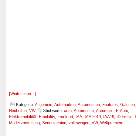
[Weiterlesen…]
Kategorie:
Allgemein
,
Automarken
,
Automessen
,
Features
,
Galerien
Neuheiten
,
VW
Stichworte:
auto
,
Automesse
,
Automobil
,
E-Auto
,
Elektromobilität
,
Emobility
,
Frankfurt
,
IAA
,
IAA 2019
,
IAA19
,
ID Fmilie
,
Modellvorstellung
,
Serienversion
,
volkswagen
,
VW
,
Weltpremiere