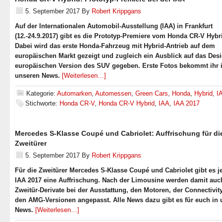
5. September 2017
By
Robert Krippgans
Auf der Internationalen Automobil-Ausstellung (IAA) in Frankfurt
(12.-24.9.2017) gibt es die Prototyp-Premiere vom Honda CR-V Hybr
Dabei wird das erste Honda-Fahrzeug mit Hybrid-Antrieb auf dem
europäischen Markt gezeigt und zugleich ein Ausblick auf das Des
europäischen Version des SUV gegeben. Erste Fotos bekommt ihr 
unseren News.
[Weiterlesen…]
Kategorie:
Automarken
,
Automessen
,
Green Cars
,
Honda
,
Hybrid
,
I
Stichworte:
Honda CR-V
,
Honda CR-V Hybrid
,
IAA
,
IAA 2017
Mercedes S-Klasse Coupé und Cabriolet: Auffrischung für di
Zweitürer
5. September 2017
By
Robert Krippgans
Für die Zweitürer Mercedes S-Klasse Coupé und Cabriolet gibt es je
IAA 2017 eine Auffrischung. Nach der Limousine werden damit auc
Zweitür-Derivate bei der Ausstattung, den Motoren, der Connectivit
den AMG-Versionen angepasst. Alle News dazu gibt es für euch in
News.
[Weiterlesen…]