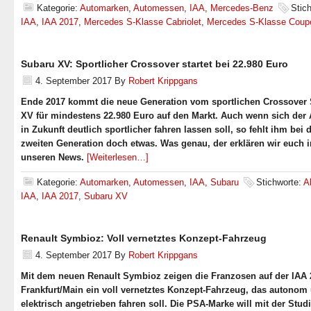
Kategorie:
Automarken
,
Automessen
,
IAA
,
Mercedes-Benz
Stic
IAA
,
IAA 2017
,
Mercedes S-Klasse Cabriolet
,
Mercedes S-Klasse Coup
Subaru XV: Sportlicher Crossover startet bei 22.980 Euro
4. September 2017
By
Robert Krippgans
Ende 2017 kommt die neue Generation vom sportlichen Crossover
XV für mindestens 22.980 Euro auf den Markt. Auch wenn sich der A
in Zukunft deutlich sportlicher fahren lassen soll, so fehlt ihm bei 
zweiten Generation doch etwas. Was genau, der erklären wir euch i
unseren News.
[Weiterlesen…]
Kategorie:
Automarken
,
Automessen
,
IAA
,
Subaru
Stichworte:
Al
IAA
,
IAA 2017
,
Subaru XV
Renault Symbioz: Voll vernetztes Konzept-Fahrzeug
4. September 2017
By
Robert Krippgans
Mit dem neuen Renault Symbioz zeigen die Franzosen auf der IAA 
Frankfurt/Main ein voll vernetztes Konzept-Fahrzeug, das autonom 
elektrisch angetrieben fahren soll. Die PSA-Marke will mit der Stud