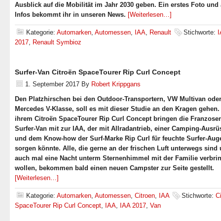
Ausblick auf die Mobilität im Jahr 2030 geben. Ein erstes Foto und 
Infos bekommt ihr in unseren News.
[Weiterlesen…]
Kategorie:
Automarken
,
Automessen
,
IAA
,
Renault
Stichworte:
2017
,
Renault Symbioz
Surfer-Van Citroën SpaceTourer Rip Curl Concept
1. September 2017
By
Robert Krippgans
Den Platzhirschen bei den Outdoor-Transportern, VW Multivan ode
Mercedes V-Klasse, soll es mit dieser Studie an den Kragen gehen.
ihrem Citroën SpaceTourer Rip Curl Concept bringen die Franzose
Surfer-Van mit zur IAA, der mit Allradantrieb, einer Camping-Ausr
und dem Know-how der Surf-Marke Rip Curl für feuchte Surfer-Aug
sorgen könnte. Alle, die gerne an der frischen Luft unterwegs sind
auch mal eine Nacht unterm Sternenhimmel mit der Familie verbri
wollen, bekommen bald einen neuen Campster zur Seite gestellt.
[Weiterlesen…]
Kategorie:
Automarken
,
Automessen
,
Citroen
,
IAA
Stichworte:
C
SpaceTourer Rip Curl Concept
,
IAA
,
IAA 2017
,
Van