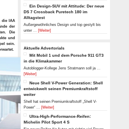
Ein Design-SUV mit Attitude: Der neue
DS 7 Crossback Puretech 180 im
Alltagstest
 die IAA
Außergewöhnliches Design und top gestylt bis
ände der
unter …
[Weiter]
ten. Die
ukte und
pel sein.
Aktuelle Advertorials
erwartet.
Mit Mobil 1 und dem Porsche 911 GT3
in die Klimakammer
Autoblogger-Kollege Jens Stratmann soll ja …
[Weiter]
Neue Shell V-Power Generation: Shell
entwickwelt seinen Premiumkraftstoff
weiter
Shell hat seinen Premiumkraftstoff „Shell V-
Power“ …
[Weiter]
Ultra-High-Performance-Reifen:
Michelin Pilot Sport 4 S