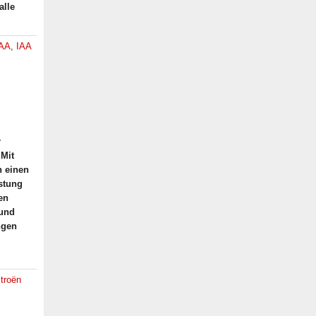
alle
IAA
,
IAA
r
 Mit
n einen
üstung
en
 und
ngen
itroën