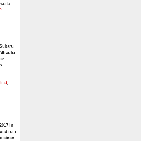
hworte:
é
 Subaru
llradler
der
n
lrad
,
2017 in
und rein
ie einen