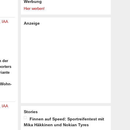
Werbung
Hier werben!
,
IAA
Anzeige
n der
porters
riante
n Wohn-
,
IAA
Stories
Finnen auf Speed: Sportreifentest mit
Mika Häkkinen und Nokian Tyres