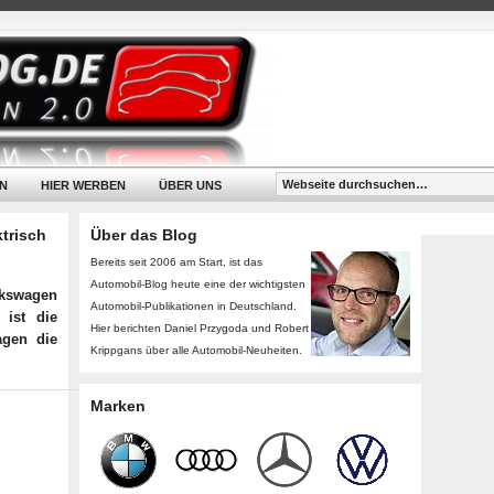
N
HIER WERBEN
ÜBER UNS
ktrisch
Über das Blog
Bereits seit 2006 am Start, ist das
Automobil-Blog heute eine der wichtigsten
olkswagen
Automobil-Publikationen in Deutschland.
 ist die
Hier berichten Daniel Przygoda und Robert
agen die
Krippgans über alle Automobil-Neuheiten.
Marken