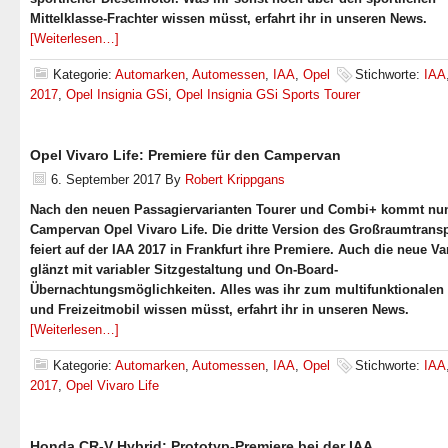
Mittelklasse-Frachter wissen müsst, erfahrt ihr in unseren News.
[Weiterlesen…]
Kategorie:
Automarken
,
Automessen
,
IAA
,
Opel
Stichworte:
IAA
2017
,
Opel Insignia GSi
,
Opel Insignia GSi Sports Tourer
Opel Vivaro Life: Premiere für den Campervan
6. September 2017
By
Robert Krippgans
Nach den neuen Passagiervarianten Tourer und Combi+ kommt nu
Campervan Opel Vivaro Life. Die dritte Version des Großraumtrans
feiert auf der IAA 2017 in Frankfurt ihre Premiere. Auch die neue Va
glänzt mit variabler Sitzgestaltung und On-Board-
Übernachtungsmöglichkeiten. Alles was ihr zum multifunktionale
und Freizeitmobil wissen müsst, erfahrt ihr in unseren News.
[Weiterlesen…]
Kategorie:
Automarken
,
Automessen
,
IAA
,
Opel
Stichworte:
IAA
2017
,
Opel Vivaro Life
Honda CR-V Hybrid: Prototyp-Premiere bei der IAA