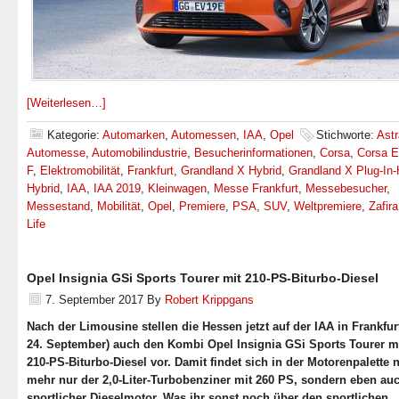
[Weiterlesen…]
Kategorie:
Automarken
,
Automessen
,
IAA
,
Opel
Stichworte:
Astr
Automesse
,
Automobilindustrie
,
Besucherinformationen
,
Corsa
,
Corsa E
F
,
Elektromobilität
,
Frankfurt
,
Grandland X Hybrid
,
Grandland X Plug-In-
Hybrid
,
IAA
,
IAA 2019
,
Kleinwagen
,
Messe Frankfurt
,
Messebesucher
,
Messestand
,
Mobilität
,
Opel
,
Premiere
,
PSA
,
SUV
,
Weltpremiere
,
Zafira
Life
Opel Insignia GSi Sports Tourer mit 210-PS-Biturbo-Diesel
7. September 2017
By
Robert Krippgans
Nach der Limousine stellen die Hessen jetzt auf der IAA in Frankfurt
24. September) auch den Kombi Opel Insignia GSi Sports Tourer m
210-PS-Biturbo-Diesel vor. Damit findet sich in der Motorenpalette 
mehr nur der 2,0-Liter-Turbobenziner mit 260 PS, sondern eben auc
sportlicher Dieselmotor. Was ihr sonst noch über den sportlichen