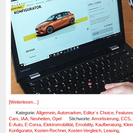
[Weiterlesen…]
Kategorie:
Allgemein
,
Automarken
,
Editor´s Choice
,
Features
Cars
,
IAA
,
Neuheiten
,
Opel
Stichworte:
Amortisierung
,
CCS
,
E-Auto
,
E-Corsa
,
Elektromobilität
,
Emobility
,
Kaufberatung
,
Klei
Konfigurator
,
Kosten-Rechner
,
Kosten-Vergleich
,
Leasing
,