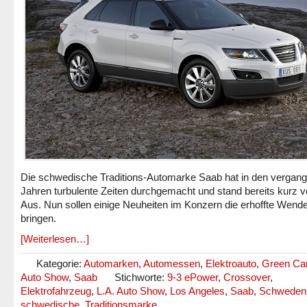
Die schwedische Traditions-Automarke Saab hat in den vergan
Jahren turbulente Zeiten durchgemacht und stand bereits kurz v
Aus. Nun sollen einige Neuheiten im Konzern die erhoffte Wend
bringen.
[Weiterlesen…]
Kategorie:
Automarken
,
Automessen
,
Elektroauto
,
Green Ca
Auto Show
,
Saab
Stichworte:
9-3 ePower
,
Crossover
,
Elektrofahrzeug
,
L.A. Auto Show
,
Los Angeles
,
Saab
,
Schweden
schwedische
,
Traditionsmarke