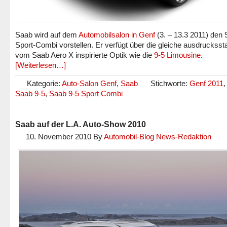
Saab wird auf dem
Automobilsalon in Genf
(3. – 13.3 2011) den 
Sport-Combi vorstellen. Er verfügt über die gleiche ausdrucksst
vom Saab Aero X inspirierte Optik wie die
9-5 Limousine
.
[Weiterlesen…]
Kategorie:
Auto-Salon Genf
,
Saab
Stichworte:
Genf 2011
Saab 9-5
,
Saab 9-5 Sport Combi
Saab auf der L.A. Auto-Show 2010
10. November 2010
By
Automobil-Blog News-Redaktion