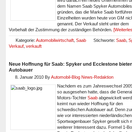
wird danach ein neues Unternehmen u
dem Namen Saab Spyker Automobiles
gründen, das die Marke Saab fortführen
Einzelheiten wurden heute von GM nic
genannt. Der Verkauf steht unter dem
Vorbehalt der Zustimmung der zuständigen Behörden.
[Weiterl
Kategorie:
Automobilwirtschaft
,
Saab
Stichworte:
Saab
,
S
Verkauf
,
verkauft
Neue Hoffnung für Saab: Spyker und Ecclestone biete
Autobauer
8. Januar 2010
By
Automobil-Blog News-Redaktion
Nachdem es zum Jahreswechsel 2009
so ausgesehen hatte, dass die Genera
Motors-Tochter
Saab
abgewickelt werd
keimt nun wieder Hoffnung für den
schwedischen Autobauer auf. Denn z
wie vor interessierten niederländischen
Sportwagenbauer Spyker gesellt sich n
weiterer Interessent dazu. Formel 1-B