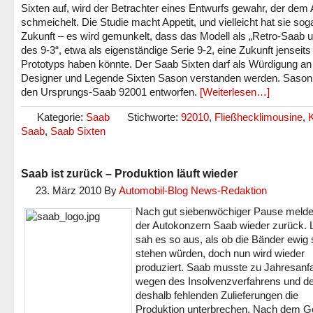
Sixten auf, wird der Betrachter eines Entwurfs gewahr, der dem
schmeichelt. Die Studie macht Appetit, und vielleicht hat sie sog
Zukunft – es wird gemunkelt, dass das Modell als „Retro-Saab u
des 9-3“, etwa als eigenständige Serie 9-2, eine Zukunft jenseits
Prototyps haben könnte. Der Saab Sixten darf als Würdigung an
Designer und Legende Sixten Sason verstanden werden. Sason 
den Ursprungs-Saab 92001 entworfen.
[Weiterlesen…]
Kategorie:
Saab
Stichworte:
92010
,
Fließhecklimousine
,
Saab
,
Saab Sixten
Saab ist zurück – Produktion läuft wieder
23. März 2010
By
Automobil-Blog News-Redaktion
Nach gut siebenwöchiger Pause melde
der Autokonzern Saab wieder zurück. 
sah es so aus, als ob die Bänder ewig st
stehen würden, doch nun wird wieder
produziert. Saab musste zu Jahresanf
wegen des Insolvenzverfahrens und de
deshalb fehlenden Zulieferungen die
Produktion unterbrechen. Nach dem G