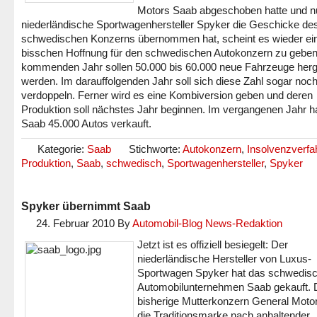
Motors Saab abgeschoben hatte und n
niederländische Sportwagenhersteller Spyker die Geschicke de
schwedischen Konzerns übernommen hat, scheint es wieder ei
bisschen Hoffnung für den schwedischen Autokonzern zu geben
kommenden Jahr sollen 50.000 bis 60.000 neue Fahrzeuge herge
werden. Im darauffolgenden Jahr soll sich diese Zahl sogar noc
verdoppeln. Ferner wird es eine Kombiversion geben und deren
Produktion soll nächstes Jahr beginnen. Im vergangenen Jahr h
Saab 45.000 Autos verkauft.
Kategorie:
Saab
Stichworte:
Autokonzern
,
Insolvenzverfa
Produktion
,
Saab
,
schwedisch
,
Sportwagenhersteller
,
Spyker
Spyker übernimmt Saab
24. Februar 2010
By
Automobil-Blog News-Redaktion
Jetzt ist es offiziell besiegelt: Der
niederländische Hersteller von Luxus-
Sportwagen Spyker hat das schwedis
Automobilunternehmen Saab gekauft. 
bisherige Mutterkonzern General Motor
die Traditionsmarke nach anhaltender