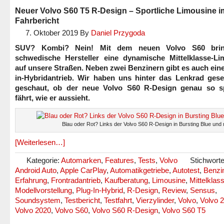
Neuer Volvo S60 T5 R-Design – Sportliche Limousine i
Fahrbericht
7. Oktober 2019
By
Daniel Przygoda
SUV? Kombi? Nein! Mit dem neuen Volvo S60 brin
schwedische Hersteller eine dynamische Mittelklasse-Li
auf unsere Straßen. Neben zwei Benzinern gibt es auch ein
in-Hybridantrieb. Wir haben uns hinter das Lenkrad gese
geschaut, ob der neue Volvo S60 R-Design genau so sp
fährt, wie er aussieht.
Blau oder Rot? Links der Volvo S60 R-Design in Bursting Blue und 
[Weiterlesen…]
Kategorie:
Automarken
,
Features
,
Tests
,
Volvo
Stichworte
Android Auto
,
Apple CarPlay
,
Automatikgetriebe
,
Autotest
,
Benzi
Erfahrung
,
Frontradantrieb
,
Kaufberatung
,
Limousine
,
Mittelklas
Modellvorstellung
,
Plug-In-Hybrid
,
R-Design
,
Review
,
Sensus
,
Soundsystem
,
Testbericht
,
Testfahrt
,
Vierzylinder
,
Volvo
,
Volvo 
Volvo 2020
,
Volvo S60
,
Volvo S60 R-Design
,
Volvo S60 T5