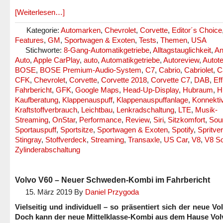
[Weiterlesen…]
Kategorie:
Automarken
,
Chevrolet
,
Corvette
,
Editor´s Choice
Features
,
GM
,
Sportwagen & Exoten
,
Tests
,
Themen
,
USA
Stichworte:
8-Gang-Automatikgetriebe
,
Alltagstauglichkeit
,
An
Auto
,
Apple CarPlay
,
auto
,
Automatikgetriebe
,
Autoreview
,
Autote
BOSE
,
BOSE Premium-Audio-System
,
C7
,
Cabrio
,
Cabriolet
,
C
CFK
,
Chevrolet
,
Corvette
,
Corvette 2018
,
Corvette C7
,
DAB
,
Eff
Fahrbericht
,
GFK
,
Google Maps
,
Head-Up-Display
,
Hubraum
,
H
Kaufberatung
,
Klappenauspuff
,
Klappenauspuffanlage
,
Konnektiv
Kraftstoffverbrauch
,
Leichtbau
,
Lenkradschaltung
,
LTE
,
Musik-
Streaming
,
OnStar
,
Performance
,
Review
,
Siri
,
Sitzkomfort
,
Sou
Sportauspuff
,
Sportsitze
,
Sportwagen & Exoten
,
Spotify
,
Spritve
Stingray
,
Stoffverdeck
,
Streaming
,
Transaxle
,
US Car
,
V8
,
V8 S
Zylinderabschaltung
Volvo V60 – Neuer Schweden-Kombi im Fahrbericht
15. März 2019
By
Daniel Przygoda
Vielseitig und individuell – so präsentiert sich der neue Vo
Doch kann der neue Mittelklasse-Kombi aus dem Hause Vol