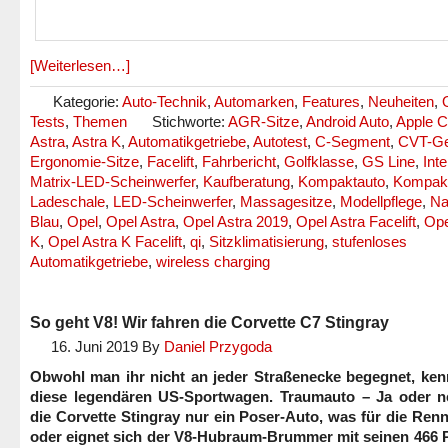
[Weiterlesen…]
Kategorie:
Auto-Technik
,
Automarken
,
Features
,
Neuheiten
,
Tests
,
Themen
Stichworte:
AGR-Sitze
,
Android Auto
,
Apple C
Astra
,
Astra K
,
Automatikgetriebe
,
Autotest
,
C-Segment
,
CVT-Ge
Ergonomie-Sitze
,
Facelift
,
Fahrbericht
,
Golfklasse
,
GS Line
,
Inte
Matrix-LED-Scheinwerfer
,
Kaufberatung
,
Kompaktauto
,
Kompakt
Ladeschale
,
LED-Scheinwerfer
,
Massagesitze
,
Modellpflege
,
Na
Blau
,
Opel
,
Opel Astra
,
Opel Astra 2019
,
Opel Astra Facelift
,
Ope
K
,
Opel Astra K Facelift
,
qi
,
Sitzklimatisierung
,
stufenloses
Automatikgetriebe
,
wireless charging
So geht V8! Wir fahren die Corvette C7 Stingray
16. Juni 2019
By
Daniel Przygoda
Obwohl man ihr nicht an jeder Straßenecke begegnet, kenn
diese legendären US-Sportwagen. Traumauto – Ja oder ne
die Corvette Stingray nur ein Poser-Auto, was für die Ren
oder eignet sich der V8-Hubraum-Brummer mit seinen 466 