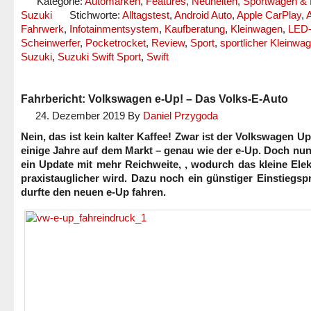
Kategorie:
Automarken
,
Features
,
Neuheiten
,
Sportwagen & 
Suzuki
Stichworte:
Alltagstest
,
Android Auto
,
Apple CarPlay
,
A
Fahrwerk
,
Infotainmentsystem
,
Kaufberatung
,
Kleinwagen
,
LED
Scheinwerfer
,
Pocketrocket
,
Review
,
Sport
,
sportlicher Kleinwa
Suzuki
,
Suzuki Swift Sport
,
Swift
Fahrbericht: Volkswagen e-Up! – Das Volks-E-Auto
24. Dezember 2019
By
Daniel Przygoda
Nein, das ist kein kalter Kaffee! Zwar ist der Volkswagen Up
einige Jahre auf dem Markt – genau wie der e-Up. Doch nun
ein Update mit mehr Reichweite, , wodurch das kleine Ele
praxistauglicher wird. Dazu noch ein günstiger Einstiegspr
durfte den neuen e-Up fahren.