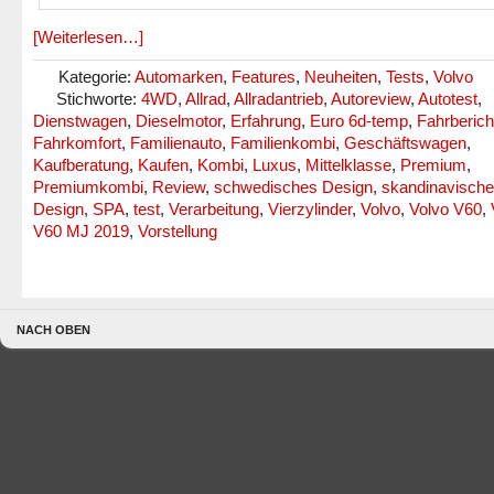
[Weiterlesen…]
Kategorie:
Automarken
,
Features
,
Neuheiten
,
Tests
,
Volvo
Stichworte:
4WD
,
Allrad
,
Allradantrieb
,
Autoreview
,
Autotest
,
Dienstwagen
,
Dieselmotor
,
Erfahrung
,
Euro 6d-temp
,
Fahrberich
Fahrkomfort
,
Familienauto
,
Familienkombi
,
Geschäftswagen
,
Kaufberatung
,
Kaufen
,
Kombi
,
Luxus
,
Mittelklasse
,
Premium
,
Premiumkombi
,
Review
,
schwedisches Design
,
skandinavisch
Design
,
SPA
,
test
,
Verarbeitung
,
Vierzylinder
,
Volvo
,
Volvo V60
,
V60 MJ 2019
,
Vorstellung
NACH OBEN