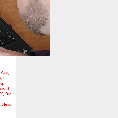
 Cars
,
o
,
E-
or
,
nkauf
20
,
Opel
tellung
,