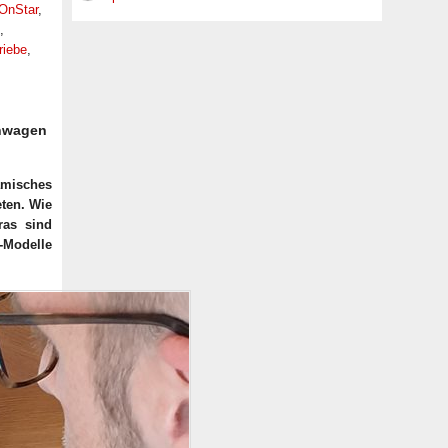
OnStar
,
,
riebe
,
inwagen
amisches
eten. Wie
ras sind
l-Modelle