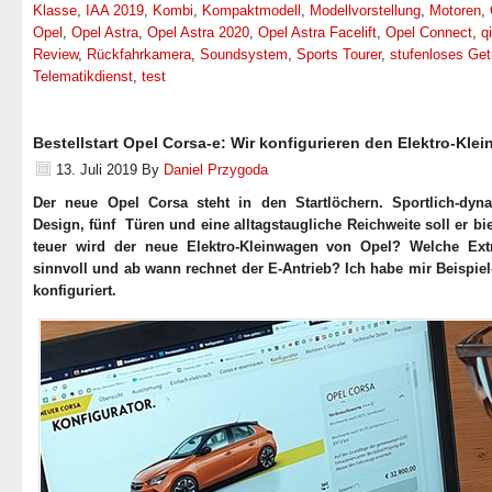
Klasse
,
IAA 2019
,
Kombi
,
Kompaktmodell
,
Modellvorstellung
,
Motoren
,
Opel
,
Opel Astra
,
Opel Astra 2020
,
Opel Astra Facelift
,
Opel Connect
,
qi
Review
,
Rückfahrkamera
,
Soundsystem
,
Sports Tourer
,
stufenloses Get
Telematikdienst
,
test
Bestellstart Opel Corsa-e: Wir konfigurieren den Elektro-Kle
13. Juli 2019
By
Daniel Przygoda
Der neue Opel Corsa steht in den Startlöchern. Sportlich-dyn
Design, fünf Türen und eine alltagstaugliche Reichweite soll er bi
teuer wird der neue Elektro-Kleinwagen von Opel? Welche Ext
sinnvoll und ab wann rechnet der E-Antrieb? Ich habe mir Beispie
konfiguriert.