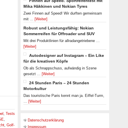
Finnen auf Speed: Sportreifentest mit
Mika Häkkinen und Nokian Tyres
Zwei Finnen auf Speed! Wir durften gemeinsam
mit …
[Weiter]
Robust und Leistungsfähig: Nokian
Sommerreifen für Offroader und SUV
Mit drei Produktlinien für allradangetriebene …
[Weiter]
Autodesigner auf Instagram – Ein Like
für die kreativen Köpfe
Ob als Schnappschuss, aufwändig in Szene
gesetzt …
[Weiter]
24 Stunden Paris – 24 Stunden
Motorkultur
Das touristische Paris kennt man ja. Eiffel-Turm,
…
[Weiter]
el
,
Tests
SE
,
Datenschutzerklärung
cht
,
Golf-
Impressum