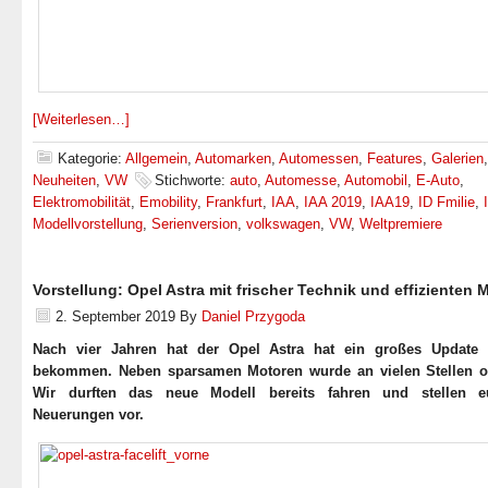
[Weiterlesen…]
Kategorie:
Allgemein
,
Automarken
,
Automessen
,
Features
,
Galerien
Neuheiten
,
VW
Stichworte:
auto
,
Automesse
,
Automobil
,
E-Auto
,
Elektromobilität
,
Emobility
,
Frankfurt
,
IAA
,
IAA 2019
,
IAA19
,
ID Fmilie
,
Modellvorstellung
,
Serienversion
,
volkswagen
,
VW
,
Weltpremiere
Vorstellung: Opel Astra mit frischer Technik und effizienten 
2. September 2019
By
Daniel Przygoda
Nach vier Jahren hat der Opel Astra hat ein großes Update 
bekommen. Neben sparsamen Motoren wurde an vielen Stellen op
Wir durften das neue Modell bereits fahren und stellen e
Neuerungen vor.