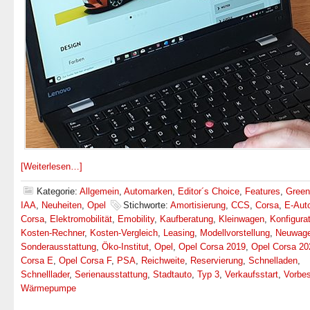
[Weiterlesen…]
Kategorie:
Allgemein
,
Automarken
,
Editor´s Choice
,
Features
,
Green
IAA
,
Neuheiten
,
Opel
Stichworte:
Amortisierung
,
CCS
,
Corsa
,
E-Aut
Corsa
,
Elektromobilität
,
Emobility
,
Kaufberatung
,
Kleinwagen
,
Konfigurat
Kosten-Rechner
,
Kosten-Vergleich
,
Leasing
,
Modellvorstellung
,
Neuwage
Sonderausstattung
,
Öko-Institut
,
Opel
,
Opel Corsa 2019
,
Opel Corsa 20
Corsa E
,
Opel Corsa F
,
PSA
,
Reichweite
,
Reservierung
,
Schnelladen
,
Schnelllader
,
Serienausstattung
,
Stadtauto
,
Typ 3
,
Verkaufsstart
,
Vorbes
Wärmepumpe