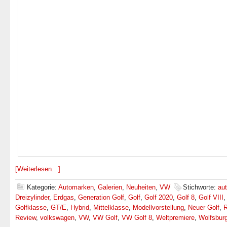
[Weiterlesen…]
Kategorie:
Automarken
,
Galerien
,
Neuheiten
,
VW
Stichworte:
au
Dreizylinder
,
Erdgas
,
Generation Golf
,
Golf
,
Golf 2020
,
Golf 8
,
Golf VIII
,
Golfklasse
,
GT/E
,
Hybrid
,
Mittelklasse
,
Modellvorstellung
,
Neuer Golf
,
R
Review
,
volkswagen
,
VW
,
VW Golf
,
VW Golf 8
,
Weltpremiere
,
Wolfsbur