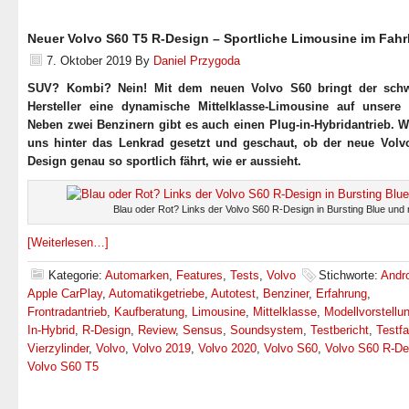
Neuer Volvo S60 T5 R-Design – Sportliche Limousine im Fahr
7. Oktober 2019
By
Daniel Przygoda
SUV? Kombi? Nein! Mit dem neuen Volvo S60 bringt der sch
Hersteller eine dynamische Mittelklasse-Limousine auf unsere 
Neben zwei Benzinern gibt es auch einen Plug-in-Hybridantrieb. W
uns hinter das Lenkrad gesetzt und geschaut, ob der neue Volv
Design genau so sportlich fährt, wie er aussieht.
Blau oder Rot? Links der Volvo S60 R-Design in Bursting Blue und 
[Weiterlesen…]
Kategorie:
Automarken
,
Features
,
Tests
,
Volvo
Stichworte:
Andro
Apple CarPlay
,
Automatikgetriebe
,
Autotest
,
Benziner
,
Erfahrung
,
Frontradantrieb
,
Kaufberatung
,
Limousine
,
Mittelklasse
,
Modellvorstellu
In-Hybrid
,
R-Design
,
Review
,
Sensus
,
Soundsystem
,
Testbericht
,
Testfa
Vierzylinder
,
Volvo
,
Volvo 2019
,
Volvo 2020
,
Volvo S60
,
Volvo S60 R-De
Volvo S60 T5