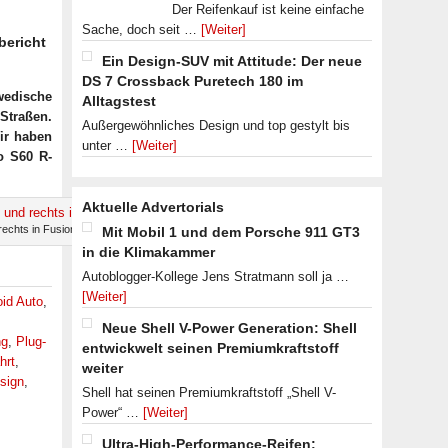
Der Reifenkauf ist keine einfache
Sache, doch seit …
[Weiter]
bericht
Ein Design-SUV mit Attitude: Der neue
DS 7 Crossback Puretech 180 im
wedische
Alltagstest
Straßen.
Außergewöhnliches Design und top gestylt bis
ir haben
unter …
[Weiter]
o S60 R-
Aktuelle Advertorials
rechts in Fusion Red.
Mit Mobil 1 und dem Porsche 911 GT3
in die Klimakammer
Autoblogger-Kollege Jens Stratmann soll ja …
[Weiter]
id Auto
,
Neue Shell V-Power Generation: Shell
ng
,
Plug-
entwickwelt seinen Premiumkraftstoff
hrt
,
weiter
sign
,
Shell hat seinen Premiumkraftstoff „Shell V-
Power“ …
[Weiter]
Ultra-High-Performance-Reifen: