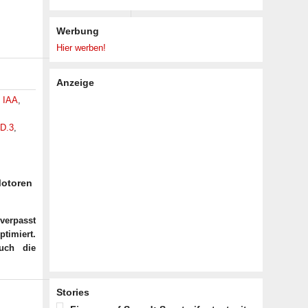
Werbung
Hier werben!
Anzeige
,
IAA
,
ID.3
,
Motoren
verpasst
timiert.
uch die
Stories