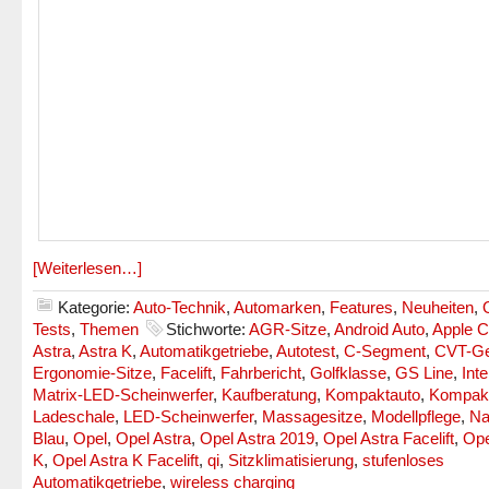
[Weiterlesen…]
Kategorie:
Auto-Technik
,
Automarken
,
Features
,
Neuheiten
,
Tests
,
Themen
Stichworte:
AGR-Sitze
,
Android Auto
,
Apple C
Astra
,
Astra K
,
Automatikgetriebe
,
Autotest
,
C-Segment
,
CVT-Ge
Ergonomie-Sitze
,
Facelift
,
Fahrbericht
,
Golfklasse
,
GS Line
,
Inte
Matrix-LED-Scheinwerfer
,
Kaufberatung
,
Kompaktauto
,
Kompakt
Ladeschale
,
LED-Scheinwerfer
,
Massagesitze
,
Modellpflege
,
Na
Blau
,
Opel
,
Opel Astra
,
Opel Astra 2019
,
Opel Astra Facelift
,
Ope
K
,
Opel Astra K Facelift
,
qi
,
Sitzklimatisierung
,
stufenloses
Automatikgetriebe
,
wireless charging