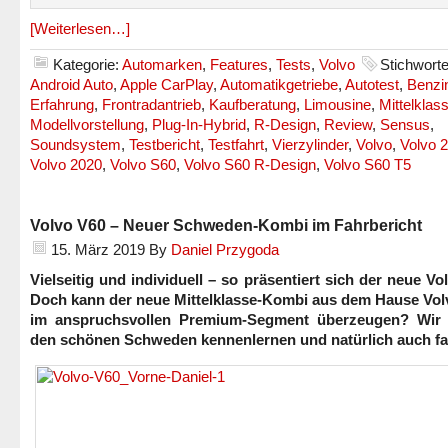
[Weiterlesen…]
Kategorie:
Automarken
,
Features
,
Tests
,
Volvo
Stichworte
Android Auto
,
Apple CarPlay
,
Automatikgetriebe
,
Autotest
,
Benzi
Erfahrung
,
Frontradantrieb
,
Kaufberatung
,
Limousine
,
Mittelklas
Modellvorstellung
,
Plug-In-Hybrid
,
R-Design
,
Review
,
Sensus
,
Soundsystem
,
Testbericht
,
Testfahrt
,
Vierzylinder
,
Volvo
,
Volvo 
Volvo 2020
,
Volvo S60
,
Volvo S60 R-Design
,
Volvo S60 T5
Volvo V60 – Neuer Schweden-Kombi im Fahrbericht
15. März 2019
By
Daniel Przygoda
Vielseitig und individuell – so präsentiert sich der neue Vo
Doch kann der neue Mittelklasse-Kombi aus dem Hause Vol
im anspruchsvollen Premium-Segment überzeugen? Wir 
den schönen Schweden kennenlernen und natürlich auch fa