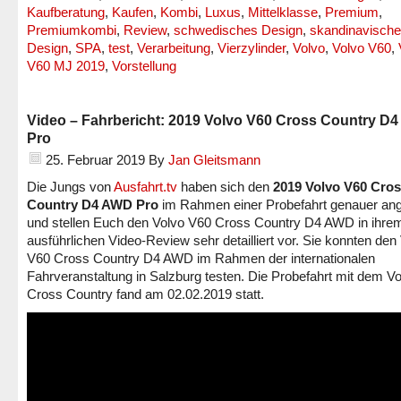
Kaufberatung
,
Kaufen
,
Kombi
,
Luxus
,
Mittelklasse
,
Premium
,
Premiumkombi
,
Review
,
schwedisches Design
,
skandinavisch
Design
,
SPA
,
test
,
Verarbeitung
,
Vierzylinder
,
Volvo
,
Volvo V60
,
V60 MJ 2019
,
Vorstellung
Video – Fahrbericht: 2019 Volvo V60 Cross Country D
Pro
25. Februar 2019
By
Jan Gleitsmann
Die Jungs von
Ausfahrt.tv
haben sich den
2019 Volvo V60 Cro
Country D4 AWD Pro
im Rahmen einer Probefahrt genauer an
und stellen Euch den Volvo V60 Cross Country D4 AWD in ihre
ausführlichen Video-Review sehr detailliert vor. Sie konnten den
V60 Cross Country D4 AWD im Rahmen der internationalen
Fahrveranstaltung in Salzburg testen. Die Probefahrt mit dem V
Cross Country fand am 02.02.2019 statt.