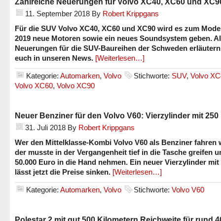
Zahlreiche Neuerungen für Volvo XC40, XC60 und XC9
11. September 2018
By
Robert Krippgans
Für die SUV Volvo XC40, XC60 und XC90 wird es zum Model
2019 neue Motoren sowie ein neues Soundsystem geben. Al
Neuerungen für die SUV-Baureihen der Schweden erläutern
euch in unseren News.
[Weiterlesen…]
Kategorie:
Automarken
,
Volvo
Stichworte:
SUV
,
Volvo XC
Volvo XC60
,
Volvo XC90
Neuer Benziner für den Volvo V60: Vierzylinder mit 250
31. Juli 2018
By
Robert Krippgans
Wer den Mittelklasse-Kombi Volvo V60 als Benziner fahren w
der musste in der Vergangenheit tief in die Tasche greifen u
50.000 Euro in die Hand nehmen. Ein neuer Vierzylinder mit
lässt jetzt die Preise sinken.
[Weiterlesen…]
Kategorie:
Automarken
,
Volvo
Stichworte:
Volvo V60
Polestar 2 mit gut 500 Kilometern Reichweite für rund 4