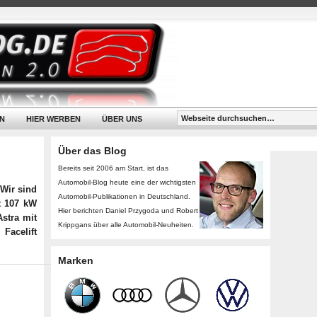
N
HIER WERBEN
ÜBER UNS
Über das Blog
Bereits seit 2006 am Start, ist das
Automobil-Blog heute eine der wichtigsten
 Wir sind
Automobil-Publikationen in Deutschland.
t 107 kW
Hier berichten Daniel Przygoda und Robert
Astra mit
Krippgans über alle Automobil-Neuheiten.
Facelift
Marken