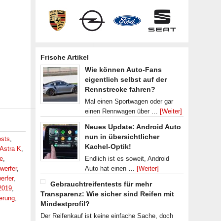
Frische Artikel
Wie können Auto-Fans
eigentlich selbst auf der
Rennstrecke fahren?
Mal einen Sportwagen oder gar
einen Rennwagen über …
[Weiter]
Neues Update: Android Auto
nun in übersichtlicher
ests
,
Kachel-Optik!
Astra K
,
e
,
Endlich ist es soweit, Android
werfer
,
Auto hat einen …
[Weiter]
erfer
,
Gebrauchtreifentests für mehr
2019
,
Transparenz: Wie sicher sind Reifen mit
ierung
,
Mindestprofil?
Der Reifenkauf ist keine einfache Sache, doch