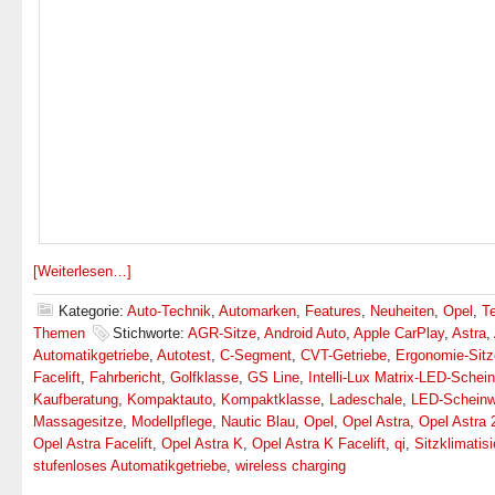
[Weiterlesen…]
Kategorie:
Auto-Technik
,
Automarken
,
Features
,
Neuheiten
,
Opel
,
T
Themen
Stichworte:
AGR-Sitze
,
Android Auto
,
Apple CarPlay
,
Astra
,
Automatikgetriebe
,
Autotest
,
C-Segment
,
CVT-Getriebe
,
Ergonomie-Sitz
Facelift
,
Fahrbericht
,
Golfklasse
,
GS Line
,
Intelli-Lux Matrix-LED-Schein
Kaufberatung
,
Kompaktauto
,
Kompaktklasse
,
Ladeschale
,
LED-Scheinw
Massagesitze
,
Modellpflege
,
Nautic Blau
,
Opel
,
Opel Astra
,
Opel Astra 
Opel Astra Facelift
,
Opel Astra K
,
Opel Astra K Facelift
,
qi
,
Sitzklimatis
stufenloses Automatikgetriebe
,
wireless charging