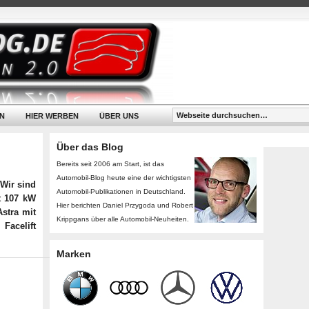
N
HIER WERBEN
ÜBER UNS
Über das Blog
Bereits seit 2006 am Start, ist das
Automobil-Blog heute eine der wichtigsten
 Wir sind
Automobil-Publikationen in Deutschland.
t 107 kW
Hier berichten Daniel Przygoda und Robert
Astra mit
Krippgans über alle Automobil-Neuheiten.
Facelift
Marken