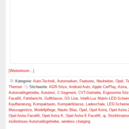
[Weiterlesen…]
Kategorie:
Auto-Technik
,
Automarken
,
Features
,
Neuheiten
,
Opel
,
T
Themen
Stichworte:
AGR-Sitze
,
Android Auto
,
Apple CarPlay
,
Astra
,
Automatikgetriebe
,
Autotest
,
C-Segment
,
CVT-Getriebe
,
Ergonomie-Sitz
Facelift
,
Fahrbericht
,
Golfklasse
,
GS Line
,
Intelli-Lux Matrix-LED-Schein
Kaufberatung
,
Kompaktauto
,
Kompaktklasse
,
Ladeschale
,
LED-Scheinw
Massagesitze
,
Modellpflege
,
Nautic Blau
,
Opel
,
Opel Astra
,
Opel Astra 
Opel Astra Facelift
,
Opel Astra K
,
Opel Astra K Facelift
,
qi
,
Sitzklimatis
stufenloses Automatikgetriebe
,
wireless charging