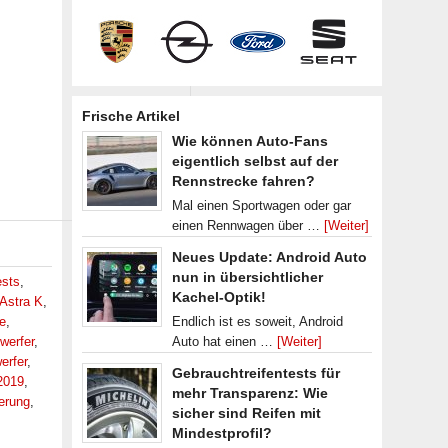
Frische Artikel
Wie können Auto-Fans
eigentlich selbst auf der
Rennstrecke fahren?
Mal einen Sportwagen oder gar
einen Rennwagen über …
[Weiter]
Neues Update: Android Auto
nun in übersichtlicher
ests
,
Kachel-Optik!
Astra K
,
e
,
Endlich ist es soweit, Android
werfer
,
Auto hat einen …
[Weiter]
erfer
,
Gebrauchtreifentests für
2019
,
mehr Transparenz: Wie
ierung
,
sicher sind Reifen mit
Mindestprofil?