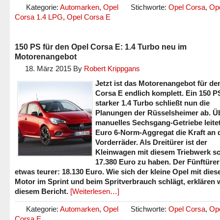
Kategorie:
Automarken
,
Opel
Stichworte:
Opel Corsa
,
Op
Corsa 1.4 LPG
,
Opel Corsa E
150 PS für den Opel Corsa E: 1.4 Turbo neu im
Motorenangebot
18. März 2015
By
Robert Krippgans
Jetzt ist das Motorenangebot für de
Corsa E endlich komplett. Ein 150 P
starker 1.4 Turbo schließt nun die
Planungen der Rüsselsheimer ab. Üb
manuelles Sechsgang-Getriebe leite
Euro 6-Norm-Aggregat die Kraft an 
Vorderräder. Als Dreitürer ist der
Kleinwagen mit diesem Triebwerk s
17.380 Euro zu haben. Der Fünftürer 
etwas teurer: 18.130 Euro. Wie sich der kleine Opel mit die
Motor im Sprint und beim Spritverbrauch schlägt, erklären w
diesem Bericht.
[Weiterlesen…]
Kategorie:
Automarken
,
Opel
Stichworte:
Opel Corsa
,
Op
Corsa E