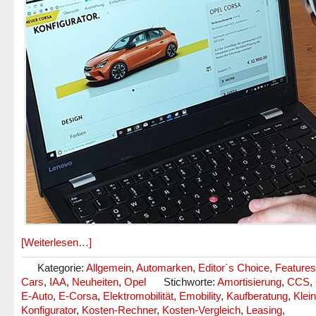
[Weiterlesen…]
Kategorie:
Allgemein
,
Automarken
,
Editor´s Choice
,
Features
Cars
,
IAA
,
Neuheiten
,
Opel
Stichworte:
Amortisierung
,
CCS
,
E-Auto
,
E-Corsa
,
Elektromobilität
,
Emobility
,
Kaufberatung
,
Klei
Konfigurator
,
Kosten-Rechner
,
Kosten-Vergleich
,
Leasing
,