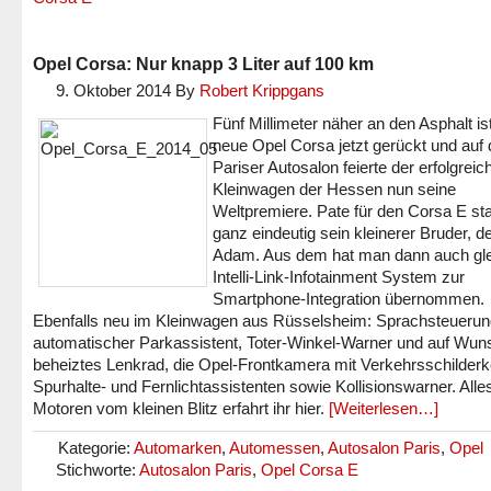
Opel Corsa: Nur knapp 3 Liter auf 100 km
9. Oktober 2014
By
Robert Krippgans
Fünf Millimeter näher an den Asphalt is
neue Opel Corsa jetzt gerückt und auf
Pariser Autosalon feierte der erfolgreic
Kleinwagen der Hessen nun seine
Weltpremiere. Pate für den Corsa E st
ganz eindeutig sein kleinerer Bruder, d
Adam. Aus dem hat man dann auch gle
Intelli-Link-Infotainment System zur
Smartphone-Integration übernommen.
Ebenfalls neu im Kleinwagen aus Rüsselsheim: Sprachsteuerun
automatischer Parkassistent, Toter-Winkel-Warner und auf Wun
beheiztes Lenkrad, die Opel-Frontkamera mit Verkehrsschilder
Spurhalte- und Fernlichtassistenten sowie Kollisionswarner. Alle
Motoren vom kleinen Blitz erfahrt ihr hier.
[Weiterlesen…]
Kategorie:
Automarken
,
Automessen
,
Autosalon Paris
,
Opel
Stichworte:
Autosalon Paris
,
Opel Corsa E