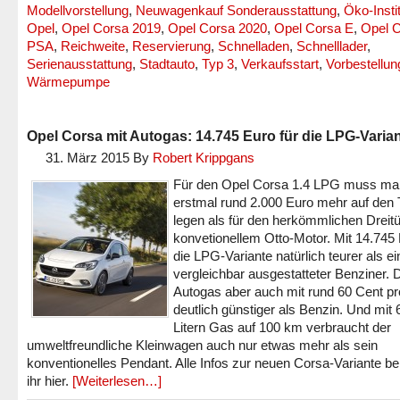
Modellvorstellung
,
Neuwagenkauf Sonderausstattung
,
Öko-Insti
Opel
,
Opel Corsa 2019
,
Opel Corsa 2020
,
Opel Corsa E
,
Opel C
PSA
,
Reichweite
,
Reservierung
,
Schnelladen
,
Schnelllader
,
Serienausstattung
,
Stadtauto
,
Typ 3
,
Verkaufsstart
,
Vorbestellun
Wärmepumpe
Opel Corsa mit Autogas: 14.745 Euro für die LPG-Varia
31. März 2015
By
Robert Krippgans
Für den Opel Corsa 1.4 LPG muss ma
erstmal rund 2.000 Euro mehr auf den 
legen als für den herkömmlichen Dreitü
konvetionellem Otto-Motor. Mit 14.745 
die LPG-Variante natürlich teurer als ei
vergleichbar ausgestatteter Benziner. D
Autogas aber auch mit rund 60 Cent pro
deutlich günstiger als Benzin. Und mit 
Litern Gas auf 100 km verbraucht der
umweltfreundliche Kleinwagen auch nur etwas mehr als sein
konventionelles Pendant. Alle Infos zur neuen Corsa-Variante 
ihr hier.
[Weiterlesen…]