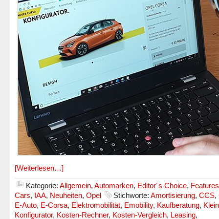
[Weiterlesen…]
Kategorie:
Allgemein
,
Automarken
,
Editor´s Choice
,
Features
Cars
,
IAA
,
Neuheiten
,
Opel
Stichworte:
Amortisierung
,
CCS
,
E-Auto
,
E-Corsa
,
Elektromobilität
,
Emobility
,
Kaufberatung
,
Klei
Konfigurator
,
Kosten-Rechner
,
Kosten-Vergleich
,
Leasing
,