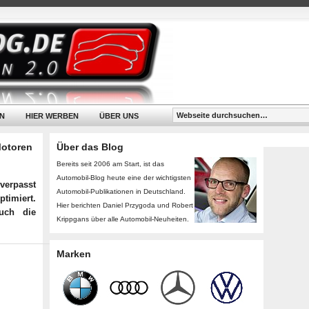
N
HIER WERBEN
ÜBER UNS
Motoren
Über das Blog
Bereits seit 2006 am Start, ist das
Automobil-Blog heute eine der wichtigsten
verpasst
Automobil-Publikationen in Deutschland.
timiert.
Hier berichten Daniel Przygoda und Robert
uch die
Krippgans über alle Automobil-Neuheiten.
Marken