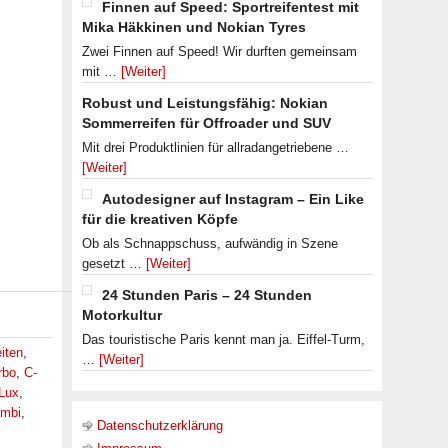
Finnen auf Speed: Sportreifentest mit
Mika Häkkinen und Nokian Tyres
Zwei Finnen auf Speed! Wir durften gemeinsam
mit …
[Weiter]
Robust und Leistungsfähig: Nokian
Sommerreifen für Offroader und SUV
Mit drei Produktlinien für allradangetriebene …
[Weiter]
Autodesigner auf Instagram – Ein Like
für die kreativen Köpfe
Ob als Schnappschuss, aufwändig in Szene
gesetzt …
[Weiter]
24 Stunden Paris – 24 Stunden
Motorkultur
Das touristische Paris kennt man ja. Eiffel-Turm,
iten
,
…
[Weiter]
rbo
,
C-
iLux
,
ombi
,
Datenschutzerklärung