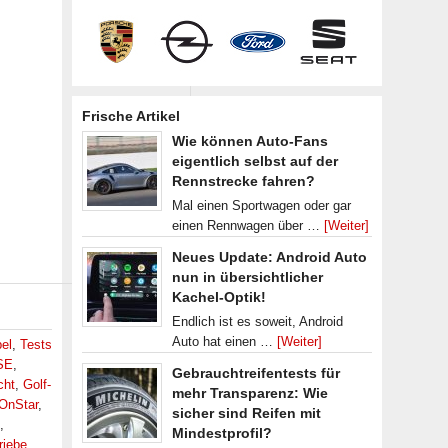
Frische Artikel
Wie können Auto-Fans
eigentlich selbst auf der
Rennstrecke fahren?
Mal einen Sportwagen oder gar
einen Rennwagen über …
[Weiter]
Neues Update: Android Auto
nun in übersichtlicher
Kachel-Optik!
Endlich ist es soweit, Android
Auto hat einen …
[Weiter]
el
,
Tests
SE
,
Gebrauchtreifentests für
cht
,
Golf-
mehr Transparenz: Wie
OnStar
,
sicher sind Reifen mit
,
Mindestprofil?
riebe
,