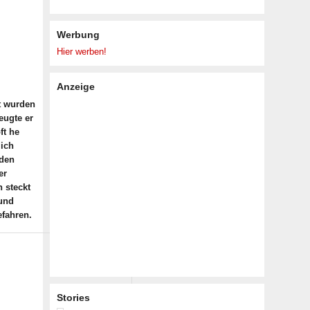
Werbung
Hier werben!
Anzeige
t wurden
eugte er
ft he
lich
 den
er
 steckt
 und
efahren.
Stories