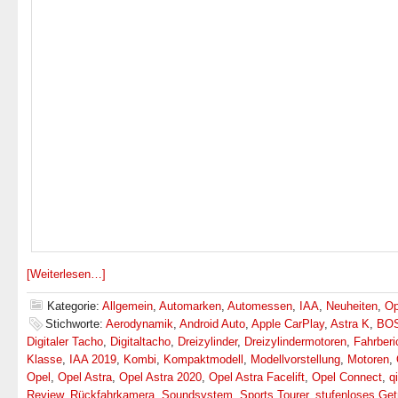
[Weiterlesen…]
Kategorie:
Allgemein
,
Automarken
,
Automessen
,
IAA
,
Neuheiten
,
Op
Stichworte:
Aerodynamik
,
Android Auto
,
Apple CarPlay
,
Astra K
,
BO
Digitaler Tacho
,
Digitaltacho
,
Dreizylinder
,
Dreizylindermotoren
,
Fahrberi
Klasse
,
IAA 2019
,
Kombi
,
Kompaktmodell
,
Modellvorstellung
,
Motoren
,
Opel
,
Opel Astra
,
Opel Astra 2020
,
Opel Astra Facelift
,
Opel Connect
,
qi
Review
,
Rückfahrkamera
,
Soundsystem
,
Sports Tourer
,
stufenloses Get