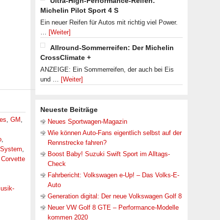
Ultra-High-Performance-Reifen:
Michelin Pilot Sport 4 S
Ein neuer Reifen für Autos mit richtig viel Power.
…
[Weiter]
Allround-Sommerreifen: Der Michelin
CrossClimate +
ANZEIGE: Ein Sommerreifen, der auch bei Eis
und …
[Weiter]
Neueste Beiträge
res
,
GM
,
Neues Sportwagen-Magazin
Wie können Auto-Fans eigentlich selbst auf der
o
,
Rennstrecke fahren?
-System
,
Boost Baby! Suzuki Swift Sport im Alltags-
,
Corvette
Check
Fahrbericht: Volkswagen e-Up! – Das Volks-E-
Auto
usik-
Generation digital: Der neue Volkswagen Golf 8
Neuer VW Golf 8 GTE – Performance-Modelle
,
kommen 2020