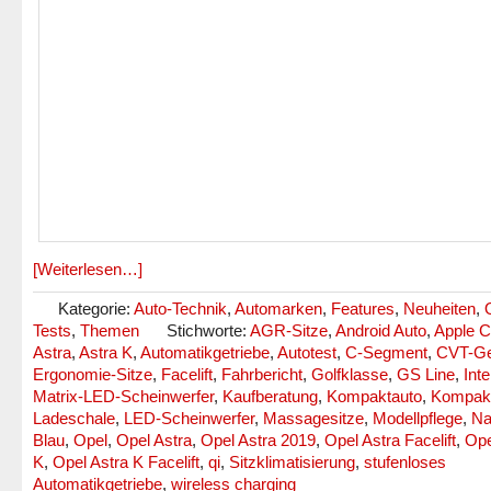
[Weiterlesen…]
Kategorie:
Auto-Technik
,
Automarken
,
Features
,
Neuheiten
,
Tests
,
Themen
Stichworte:
AGR-Sitze
,
Android Auto
,
Apple C
Astra
,
Astra K
,
Automatikgetriebe
,
Autotest
,
C-Segment
,
CVT-Ge
Ergonomie-Sitze
,
Facelift
,
Fahrbericht
,
Golfklasse
,
GS Line
,
Inte
Matrix-LED-Scheinwerfer
,
Kaufberatung
,
Kompaktauto
,
Kompakt
Ladeschale
,
LED-Scheinwerfer
,
Massagesitze
,
Modellpflege
,
Na
Blau
,
Opel
,
Opel Astra
,
Opel Astra 2019
,
Opel Astra Facelift
,
Ope
K
,
Opel Astra K Facelift
,
qi
,
Sitzklimatisierung
,
stufenloses
Automatikgetriebe
,
wireless charging