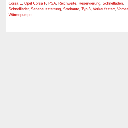
Corsa E
,
Opel Corsa F
,
PSA
,
Reichweite
,
Reservierung
,
Schnelladen
,
Schnelllader
,
Serienausstattung
,
Stadtauto
,
Typ 3
,
Verkaufsstart
,
Vorbes
Wärmepumpe