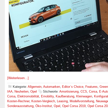
[Weiterlesen…]
Kategorie:
Allgemein
,
Automarken
,
Editor´s Choice
,
Features
,
Green
IAA
,
Neuheiten
,
Opel
Stichworte:
Amortisierung
,
CCS
,
Corsa
,
E-Aut
Corsa
,
Elektromobilität
,
Emobility
,
Kaufberatung
,
Kleinwagen
,
Konfigurat
Kosten-Rechner
,
Kosten-Vergleich
,
Leasing
,
Modellvorstellung
,
Neuwage
Sonderausstattung
,
Öko-Institut
,
Opel
,
Opel Corsa 2019
,
Opel Corsa 20