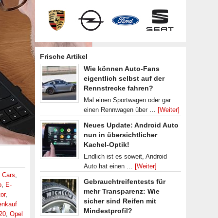
Frische Artikel
Wie können Auto-Fans
eigentlich selbst auf der
Rennstrecke fahren?
Mal einen Sportwagen oder gar
einen Rennwagen über …
[Weiter]
Neues Update: Android Auto
nun in übersichtlicher
Kachel-Optik!
Endlich ist es soweit, Android
Auto hat einen …
[Weiter]
 Cars
,
Gebrauchtreifentests für
o
,
E-
mehr Transparenz: Wie
or
,
sicher sind Reifen mit
nkauf
Mindestprofil?
20
,
Opel