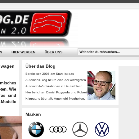
N
HIER WERBEN
ÜBER UNS
inwagen
Über das Blog
Bereits seit 2006 am Start, ist das
Automobil-Blog heute eine der wichtigsten
amisches
Automobil-Publikationen in Deutschland.
eten. Wie
Hier berichten Daniel Przygoda und Robert
ras sind
Krippgans über alle Automobil-Neuheiten.
l-Modelle
Marken