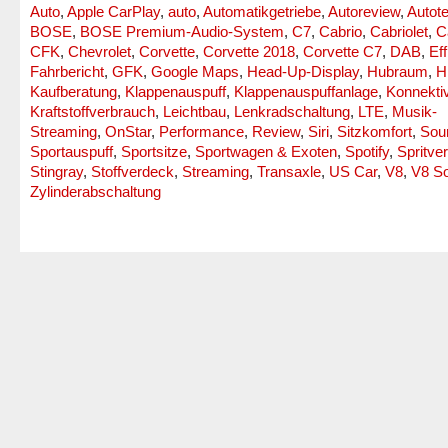
Auto
,
Apple CarPlay
,
auto
,
Automatikgetriebe
,
Autoreview
,
Autote
BOSE
,
BOSE Premium-Audio-System
,
C7
,
Cabrio
,
Cabriolet
,
C
CFK
,
Chevrolet
,
Corvette
,
Corvette 2018
,
Corvette C7
,
DAB
,
Eff
Fahrbericht
,
GFK
,
Google Maps
,
Head-Up-Display
,
Hubraum
,
H
Kaufberatung
,
Klappenauspuff
,
Klappenauspuffanlage
,
Konnektiv
Kraftstoffverbrauch
,
Leichtbau
,
Lenkradschaltung
,
LTE
,
Musik-
Streaming
,
OnStar
,
Performance
,
Review
,
Siri
,
Sitzkomfort
,
Sou
Sportauspuff
,
Sportsitze
,
Sportwagen & Exoten
,
Spotify
,
Spritve
Stingray
,
Stoffverdeck
,
Streaming
,
Transaxle
,
US Car
,
V8
,
V8 S
Zylinderabschaltung