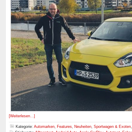
[Weiterlesen…]
Kategorie:
Automarken
,
Features
,
Neuheiten
,
Sportwagen & Exoten