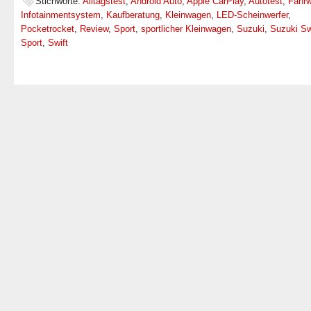
Stichworte:
Alltagstest
,
Android Auto
,
Apple CarPlay
,
Autotest
,
Fahr
Infotainmentsystem
,
Kaufberatung
,
Kleinwagen
,
LED-Scheinwerfer
,
Pocketrocket
,
Review
,
Sport
,
sportlicher Kleinwagen
,
Suzuki
,
Suzuki Sw
Sport
,
Swift