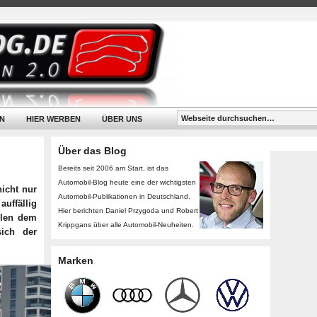
N
HIER WERBEN
ÜBER UNS
Über das Blog
Bereits seit 2006 am Start, ist das
Automobil-Blog heute eine der wichtigsten
nicht nur
Automobil-Publikationen in Deutschland.
uffällig
Hier berichten Daniel Przygoda und Robert
hlen dem
Krippgans über alle Automobil-Neuheiten.
ich der
Marken