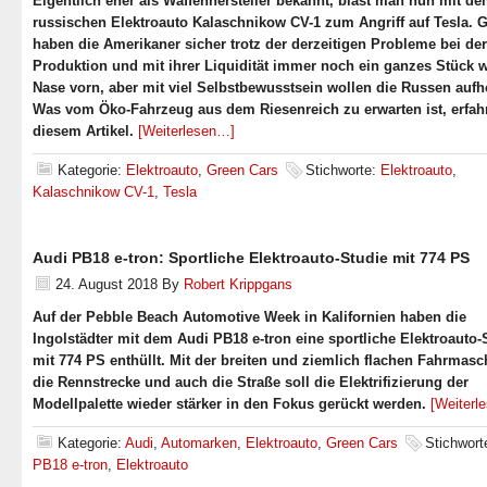
Eigentlich eher als Waffenhersteller bekannt, bläst man nun mit d
russischen Elektroauto Kalaschnikow CV-1 zum Angriff auf Tesla. G
haben die Amerikaner sicher trotz der derzeitigen Probleme bei der
Produktion und mit ihrer Liquidität immer noch ein ganzes Stück w
Nase vorn, aber mit viel Selbstbewusstsein wollen die Russen aufh
Was vom Öko-Fahrzeug aus dem Riesenreich zu erwarten ist, erfahrt
diesem Artikel.
[Weiterlesen…]
Kategorie:
Elektroauto
,
Green Cars
Stichworte:
Elektroauto
,
Kalaschnikow CV-1
,
Tesla
Audi PB18 e-tron: Sportliche Elektroauto-Studie mit 774 PS
24. August 2018
By
Robert Krippgans
Auf der Pebble Beach Automotive Week in Kalifornien haben die
Ingolstädter mit dem Audi PB18 e-tron eine sportliche Elektroauto-
mit 774 PS enthüllt. Mit der breiten und ziemlich flachen Fahrmasc
die Rennstrecke und auch die Straße soll die Elektrifizierung der
Modellpalette wieder stärker in den Fokus gerückt werden.
[Weiterl
Kategorie:
Audi
,
Automarken
,
Elektroauto
,
Green Cars
Stichwort
PB18 e-tron
,
Elektroauto