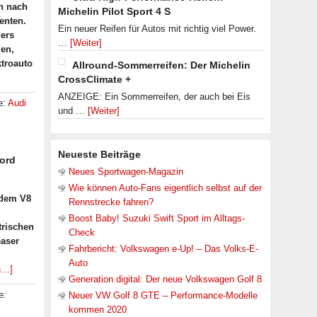
n nach
Michelin Pilot Sport 4 S
enten.
Ein neuer Reifen für Autos mit richtig viel Power.
lers
…
[Weiter]
ien,
ktroauto
Allround-Sommerreifen: Der Michelin
CrossClimate +
ANZEIGE: Ein Sommerreifen, der auch bei Eis
e:
Audi
und …
[Weiter]
Neueste Beiträge
ord
Neues Sportwagen-Magazin
Wie können Auto-Fans eigentlich selbst auf der
 dem V8
Rennstrecke fahren?
Boost Baby! Suzuki Swift Sport im Alltags-
trischen
Check
easer
Fahrbericht: Volkswagen e-Up! – Das Volks-E-
Auto
n…]
Generation digital: Der neue Volkswagen Golf 8
e:
Neuer VW Golf 8 GTE – Performance-Modelle
kommen 2020