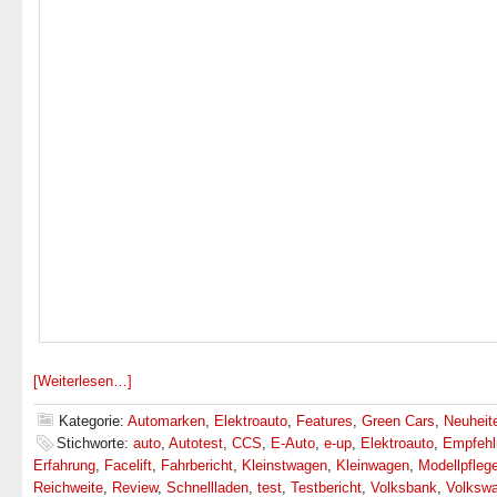
[Weiterlesen…]
Kategorie:
Automarken
,
Elektroauto
,
Features
,
Green Cars
,
Neuheit
Stichworte:
auto
,
Autotest
,
CCS
,
E-Auto
,
e-up
,
Elektroauto
,
Empfehl
Erfahrung
,
Facelift
,
Fahrbericht
,
Kleinstwagen
,
Kleinwagen
,
Modellpfleg
Reichweite
,
Review
,
Schnellladen
,
test
,
Testbericht
,
Volksbank
,
Volkswa