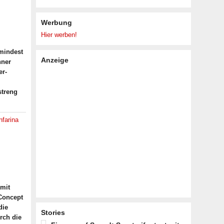
Werbung
Hier werben!
mindest
Anzeige
nner
er-
streng
nfarina
 mit
 Concept
die
Stories
rch die