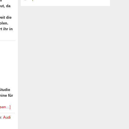
em
ut, da
eit die
olen.
 ihr in
Studie
hine für
esen…]
e:
Audi