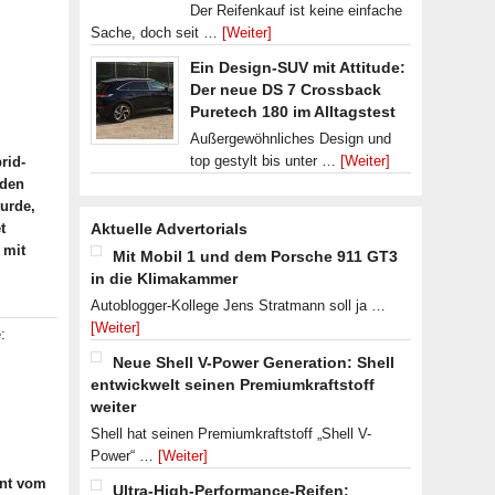
Der Reifenkauf ist keine einfache
Sache, doch seit …
[Weiter]
Ein Design-SUV mit Attitude:
Der neue DS 7 Crossback
Puretech 180 im Alltagstest
Außergewöhnliches Design und
top gestylt bis unter …
[Weiter]
rid-
 den
wurde,
t
Aktuelle Advertorials
 mit
Mit Mobil 1 und dem Porsche 911 GT3
in die Klimakammer
Autoblogger-Kollege Jens Stratmann soll ja …
[Weiter]
:
Neue Shell V-Power Generation: Shell
entwickwelt seinen Premiumkraftstoff
weiter
Shell hat seinen Premiumkraftstoff „Shell V-
Power“ …
[Weiter]
ent vom
Ultra-High-Performance-Reifen: