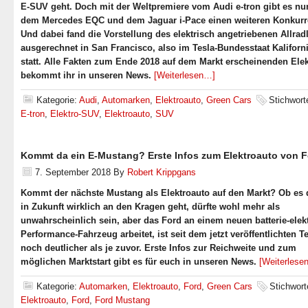
E-SUV geht. Doch mit der Weltpremiere vom Audi e-tron gibt es nu
dem Mercedes EQC und dem Jaguar i-Pace einen weiteren Konkurr
Und dabei fand die Vorstellung des elektrisch angetriebenen Allrad
ausgerechnet in San Francisco, also im Tesla-Bundesstaat Kaliforn
statt. Alle Fakten zum Ende 2018 auf dem Markt erscheinenden Ele
bekommt ihr in unseren News.
[Weiterlesen…]
Kategorie:
Audi
,
Automarken
,
Elektroauto
,
Green Cars
Stichwort
E-tron
,
Elektro-SUV
,
Elektroauto
,
SUV
Kommt da ein E-Mustang? Erste Infos zum Elektroauto von F
7. September 2018
By
Robert Krippgans
Kommt der nächste Mustang als Elektroauto auf den Markt? Ob es
in Zukunft wirklich an den Kragen geht, dürfte wohl mehr als
unwahrscheinlich sein, aber das Ford an einem neuen batterie-elek
Performance-Fahrzeug arbeitet, ist seit dem jetzt veröffentlichten T
noch deutlicher als je zuvor. Erste Infos zur Reichweite und zum
möglichen Marktstart gibt es für euch in unseren News.
[Weiterlese
Kategorie:
Automarken
,
Elektroauto
,
Ford
,
Green Cars
Stichwort
Elektroauto
,
Ford
,
Ford Mustang