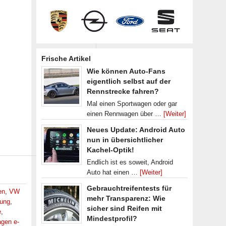
Frische Artikel
Wie können Auto-Fans
eigentlich selbst auf der
Rennstrecke fahren?
Mal einen Sportwagen oder gar
einen Rennwagen über …
[Weiter]
Neues Update: Android Auto
nun in übersichtlicher
Kachel-Optik!
Endlich ist es soweit, Android
Auto hat einen …
[Weiter]
Gebrauchtreifentests für
en
,
VW
mehr Transparenz: Wie
ung
,
sicher sind Reifen mit
e
,
Mindestprofil?
gen e-