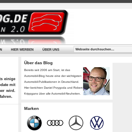
N
HIER WERBEN
ÜBER UNS
Über das Blog
Bereits seit 2006 am Start, ist das
Automobil-Blog heute eine der wichtigsten
ts einige
Automobil-Publikationen in Deutschland.
pdate mit
Hier berichten Daniel Przygoda und Robert
er wird.
Krippgans über alle Automobil-Neuheiten.
fahren.
Marken