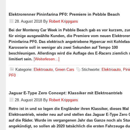
Elektrorenner Pininfarina PF0: Premiere in Pebble Beach
28. August 2018
By
Robert Krippgans
Bei der Monterey Car Week in Pebble Beach gab es vor kurzem, zu
für einige ausgewählte Kunden, die Premiere vom neuen Elektrore
Pininfarina PF0. Das elektrisch angetriebene Hypercar mit Kohlefas
Karosserie soll in weniger als zwei Sekunden auf Tempo 100
beschleunigen. Allerdings wird die Auflage des E-Racers ziemlich 
limitiert sein.
[Weiterlesen…]
Kategorie:
Elektroauto
,
Green Cars
Stichworte:
Elektroauto
,
Pini
PF0
Jaguar E-Type Zero Concept: Klassiker mit Elektroantrieb
28. August 2018
By
Robert Krippgans
Retro ist in und so legen die Engländer ihren Klassiker, dieses Mal
Elektroantrieb, wieder neu auf und stellen das Jaguar E-Type Zero
auf die Räder. Wurde im vergangenen Jahr das Ganze noch als Stu
angekündigt, so sollen ab 2020 tatsächlich die ersten Fahrzeuge du