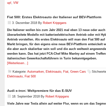
up!
,
VW
Fiat 500: Erstes Elektroauto der Italiener auf BEV-Plattform
3. Dezember 2018
By
Robert Krippgans
Die Italiener wollen bis zum Jahr 2021 mal eben 13 neue oder auch
überarbeitete Modelle mit batterieelektrischem Antrieb oder mit Hyb
Antrieb vorstellen. Als erstes Elektroauto will man den Fiat 500 auf
Markt bringen, für den eigens eine neue BEV-Plattform entwickelt 
die aber auch skalierbar sein soll und die auch weltweit angewende
werden kann. Das hat jetzt FCA-Chef Mike Manley auf einem Treffen
italienischen Gewerkschaftsführern in Turin bekanntgegeben.
[Weiterlesen…]
Kategorie:
Automarken
,
Elektroauto
,
Fiat
,
Green Cars
Stichworte
Elektroauto
,
Fiat 500
Audi e-tron: Weltpremiere für das E-SUV
18. September 2018
By
Robert Krippgans
Viele Jahre war Tesla allein auf weiter Flur, wenn es um das Segm