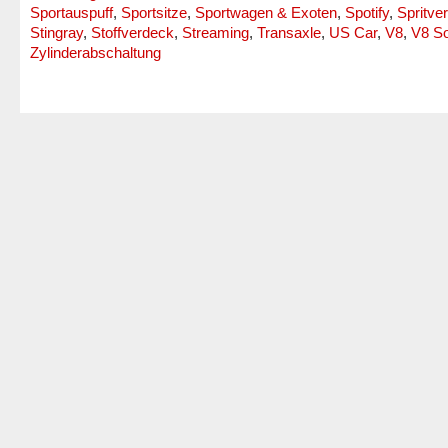
Sportauspuff
,
Sportsitze
,
Sportwagen & Exoten
,
Spotify
,
Spritve
Stingray
,
Stoffverdeck
,
Streaming
,
Transaxle
,
US Car
,
V8
,
V8 S
Zylinderabschaltung