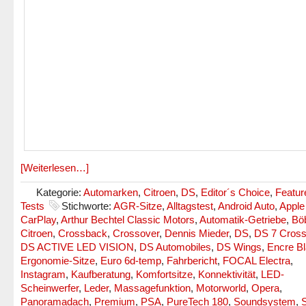
[Weiterlesen…]
Kategorie:
Automarken
,
Citroen
,
DS
,
Editor´s Choice
,
Featur
Tests
Stichworte:
AGR-Sitze
,
Alltagstest
,
Android Auto
,
Apple
CarPlay
,
Arthur Bechtel Classic Motors
,
Automatik-Getriebe
,
Bö
Citroen
,
Crossback
,
Crossover
,
Dennis Mieder
,
DS
,
DS 7 Cros
DS ACTIVE LED VISION
,
DS Automobiles
,
DS Wings
,
Encre B
Ergonomie-Sitze
,
Euro 6d-temp
,
Fahrbericht
,
FOCAL Electra
,
Instagram
,
Kaufberatung
,
Komfortsitze
,
Konnektivität
,
LED-
Scheinwerfer
,
Leder
,
Massagefunktion
,
Motorworld
,
Opera
,
Panoramadach
,
Premium
,
PSA
,
PureTech 180
,
Soundsystem
,