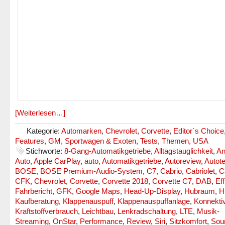
[Weiterlesen…]
Kategorie:
Automarken
,
Chevrolet
,
Corvette
,
Editor´s Choice
Features
,
GM
,
Sportwagen & Exoten
,
Tests
,
Themen
,
USA
Stichworte:
8-Gang-Automatikgetriebe
,
Alltagstauglichkeit
,
An
Auto
,
Apple CarPlay
,
auto
,
Automatikgetriebe
,
Autoreview
,
Autote
BOSE
,
BOSE Premium-Audio-System
,
C7
,
Cabrio
,
Cabriolet
,
C
CFK
,
Chevrolet
,
Corvette
,
Corvette 2018
,
Corvette C7
,
DAB
,
Eff
Fahrbericht
,
GFK
,
Google Maps
,
Head-Up-Display
,
Hubraum
,
H
Kaufberatung
,
Klappenauspuff
,
Klappenauspuffanlage
,
Konnektiv
Kraftstoffverbrauch
,
Leichtbau
,
Lenkradschaltung
,
LTE
,
Musik-
Streaming
,
OnStar
,
Performance
,
Review
,
Siri
,
Sitzkomfort
,
Sou