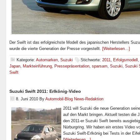
Der Swift ist das erfolgreichste Modell des japanischen Herstellers Suzu
wurde die vierte Generation der Presse vorgestellt.
[Weiterlesen…]
Kategorie:
Automarken
,
Suzuki
Stichworte:
2011
,
Erfolgsmodell
Japan
,
Markteinführung
,
Pressepräsentation
,
sparsam
,
Suzuki
,
Suzuki 
Swift
Suzuki Swift 2011: Erlkönig-Video
8. Juni 2010
By
Automobil-Blog News-Redaktion
2011 will Suzuki die neue Generation sein
auf den Markt bringen. Aktuell testen die 
den 2011-er Suzuki Swift bereits ausgiebi
Nürburgring. Wir haben ein erstes Video 
Suzuki Swift-Erlkönig bei Tests in der Eifel
[Weiterlesen…]