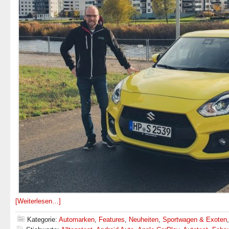
[Weiterlesen…]
Kategorie:
Automarken
,
Features
,
Neuheiten
,
Sportwagen & Exoten