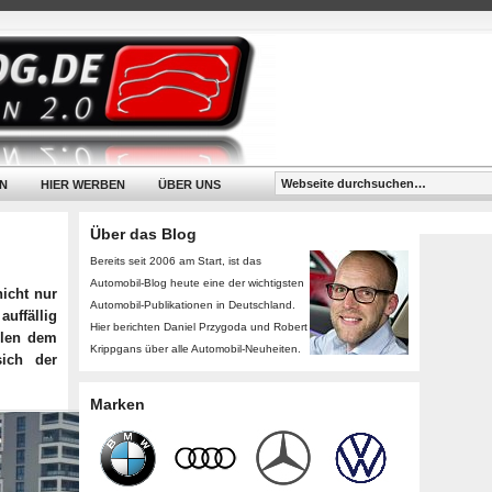
N
HIER WERBEN
ÜBER UNS
Über das Blog
Bereits seit 2006 am Start, ist das
Automobil-Blog heute eine der wichtigsten
nicht nur
Automobil-Publikationen in Deutschland.
uffällig
Hier berichten Daniel Przygoda und Robert
hlen dem
Krippgans über alle Automobil-Neuheiten.
ich der
Marken