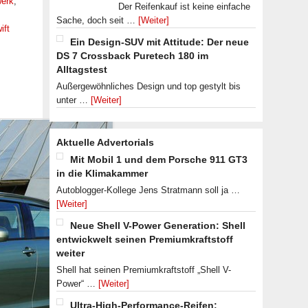
werk
,
Der Reifenkauf ist keine einfache
Sache, doch seit …
[Weiter]
ift
Ein Design-SUV mit Attitude: Der neue
DS 7 Crossback Puretech 180 im
Alltagstest
Außergewöhnliches Design und top gestylt bis
unter …
[Weiter]
Aktuelle Advertorials
Mit Mobil 1 und dem Porsche 911 GT3
in die Klimakammer
Autoblogger-Kollege Jens Stratmann soll ja …
[Weiter]
Neue Shell V-Power Generation: Shell
entwickwelt seinen Premiumkraftstoff
weiter
Shell hat seinen Premiumkraftstoff „Shell V-
Power“ …
[Weiter]
Ultra-High-Performance-Reifen: