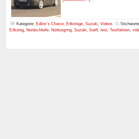
Kategorie:
Editor´s Choice
,
Erlkönige
,
Suzuki
,
Videos
Stichwort
Erlkönig
,
Nordschleife
,
Nürburgring
,
Suzuki
,
Swift
,
test
,
Testfahrten
,
vid