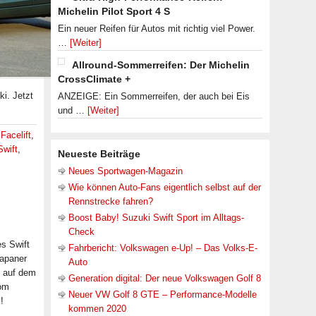
Michelin Pilot Sport 4 S
Ein neuer Reifen für Autos mit richtig viel Power.
…
[Weiter]
Allround-Sommerreifen: Der Michelin
CrossClimate +
ki. Jetzt
ANZEIGE: Ein Sommerreifen, der auch bei Eis
und …
[Weiter]
,
Facelift
,
Swift
,
Neueste Beiträge
Neues Sportwagen-Magazin
Wie können Auto-Fans eigentlich selbst auf der
Rennstrecke fahren?
Boost Baby! Suzuki Swift Sport im Alltags-
Check
es Swift
Fahrbericht: Volkswagen e-Up! – Das Volks-E-
Japaner
Auto
g auf dem
Generation digital: Der neue Volkswagen Golf 8
vom
Neuer VW Golf 8 GTE – Performance-Modelle
!
kommen 2020