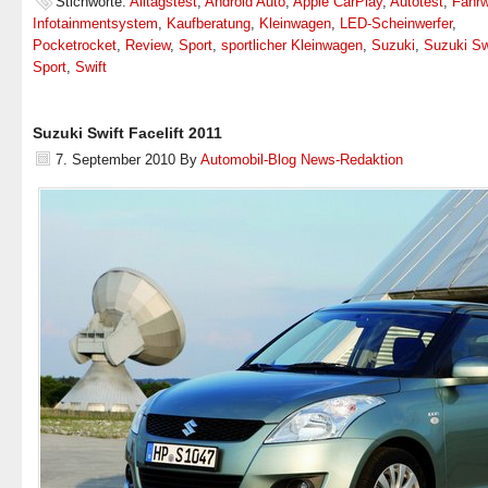
Stichworte:
Alltagstest
,
Android Auto
,
Apple CarPlay
,
Autotest
,
Fahr
Infotainmentsystem
,
Kaufberatung
,
Kleinwagen
,
LED-Scheinwerfer
,
Pocketrocket
,
Review
,
Sport
,
sportlicher Kleinwagen
,
Suzuki
,
Suzuki Sw
Sport
,
Swift
Suzuki Swift Facelift 2011
7. September 2010
By
Automobil-Blog News-Redaktion