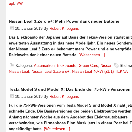
up!
,
VW
Nissan Leaf 3.Zero e+: Mehr Power dank neuer Batterie
10. Januar 2019
By
Robert Krippgans
Das Elektroauto der Japaner auf Basis der Tekna-Version startet mit
erweiterten Ausstattung in das neue Modelljahr. Ein neues Sonder
der Nissan Leaf 3.Zero e+ bekommt mehr Power und eine vergröße
Reichweite dank einer neuen Batterie.
[Weiterlesen…]
Kategorie:
Automarken
,
Elektroauto
,
Green Cars
,
Nissan
Stichwo
Nissan Leaf
,
Nissan Leaf 3.Zero e+
,
Nissan Leaf 40kW (ZE1) TEKNA
Tesla Model S und Model X: Das Ende der 75-kWh-Versionen
10. Januar 2019
By
Robert Krippgans
Für die 75-kWh-Versionen vom Tesla Model S und Model X naht jet
schnelle Ende. Die Basisversionen der beiden Elektroautos werden 
Anfang nächster Woche aus dem Angebot des Elektroautobauers
verschwinden, wie Firmenboss Elon Musk jetzt in einem Post bei T
angekündigt hatte.
[Weiterlesen…]