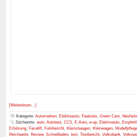
[Weiterlesen…]
Kategorie:
Automarken
,
Elektroauto
,
Features
,
Green Cars
,
Neuheit
Stichworte:
auto
,
Autotest
,
CCS
,
E-Auto
,
e-up
,
Elektroauto
,
Empfehl
Erfahrung
,
Facelift
,
Fahrbericht
,
Kleinstwagen
,
Kleinwagen
,
Modellpfleg
Reichweite
,
Review
,
Schnellladen
,
test
,
Testbericht
,
Volksbank
,
Volkswa