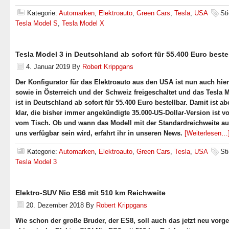
Kategorie:
Automarken
,
Elektroauto
,
Green Cars
,
Tesla
,
USA
St
Tesla Model S
,
Tesla Model X
Tesla Model 3 in Deutschland ab sofort für 55.400 Euro beste
4. Januar 2019
By
Robert Krippgans
Der Konfigurator für das Elektroauto aus den USA ist nun auch hie
sowie in Österreich und der Schweiz freigeschaltet und das Tesla 
ist in Deutschland ab sofort für 55.400 Euro bestellbar. Damit ist a
klar, die bisher immer angekündigte 35.000-US-Dollar-Version ist vo
vom Tisch. Ob und wann das Modell mit der Standardreichweite au
uns verfügbar sein wird, erfahrt ihr in unseren News.
[Weiterlesen…
Kategorie:
Automarken
,
Elektroauto
,
Green Cars
,
Tesla
,
USA
St
Tesla Model 3
Elektro-SUV Nio ES6 mit 510 km Reichweite
20. Dezember 2018
By
Robert Krippgans
Wie schon der große Bruder, der ES8, soll auch das jetzt neu vorges