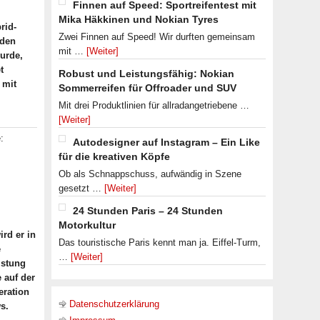
Finnen auf Speed: Sportreifentest mit
Mika Häkkinen und Nokian Tyres
rid-
Zwei Finnen auf Speed! Wir durften gemeinsam
 den
mit …
[Weiter]
wurde,
t
Robust und Leistungsfähig: Nokian
 mit
Sommerreifen für Offroader und SUV
Mit drei Produktlinien für allradangetriebene …
[Weiter]
:
Autodesigner auf Instagram – Ein Like
für die kreativen Köpfe
Ob als Schnappschuss, aufwändig in Szene
gesetzt …
[Weiter]
24 Stunden Paris – 24 Stunden
Motorkultur
rd er in
Das touristische Paris kennt man ja. Eiffel-Turm,
e
…
[Weiter]
istung
 auf der
eration
Datenschutzerklärung
s.