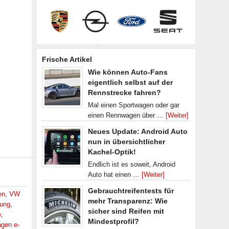
Frische Artikel
Wie können Auto-Fans
eigentlich selbst auf der
Rennstrecke fahren?
Mal einen Sportwagen oder gar
einen Rennwagen über …
[Weiter]
Neues Update: Android Auto
nun in übersichtlicher
Kachel-Optik!
Endlich ist es soweit, Android
Auto hat einen …
[Weiter]
Gebrauchtreifentests für
en
,
VW
mehr Transparenz: Wie
ung
,
sicher sind Reifen mit
e
,
Mindestprofil?
gen e-