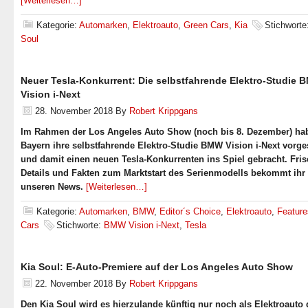
[Weiterlesen…]
Kategorie:
Automarken
,
Elektroauto
,
Green Cars
,
Kia
Stichworte
Soul
Neuer Tesla-Konkurrent: Die selbstfahrende Elektro-Studie
Vision i-Next
28. November 2018
By
Robert Krippgans
Im Rahmen der Los Angeles Auto Show (noch bis 8. Dezember) ha
Bayern ihre selbstfahrende Elektro-Studie BMW Vision i-Next vorges
und damit einen neuen Tesla-Konkurrenten ins Spiel gebracht. Fri
Details und Fakten zum Marktstart des Serienmodells bekommt ihr 
unseren News.
[Weiterlesen…]
Kategorie:
Automarken
,
BMW
,
Editor´s Choice
,
Elektroauto
,
Feature
Cars
Stichworte:
BMW Vision i-Next
,
Tesla
Kia Soul: E-Auto-Premiere auf der Los Angeles Auto Show
22. November 2018
By
Robert Krippgans
Den Kia Soul wird es hierzulande künftig nur noch als Elektroauto