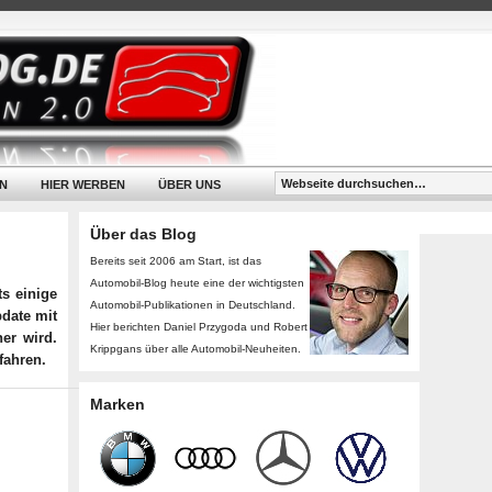
N
HIER WERBEN
ÜBER UNS
Über das Blog
Bereits seit 2006 am Start, ist das
Automobil-Blog heute eine der wichtigsten
ts einige
Automobil-Publikationen in Deutschland.
pdate mit
Hier berichten Daniel Przygoda und Robert
er wird.
Krippgans über alle Automobil-Neuheiten.
fahren.
Marken