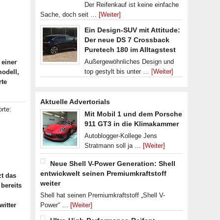
Der Reifenkauf ist keine einfache
Sache, doch seit …
[Weiter]
Ein Design-SUV mit Attitude:
Der neue DS 7 Crossback
Puretech 180 im Alltagstest
Außergewöhnliches Design und
 einer
top gestylt bis unter …
[Weiter]
modell,
rte
Aktuelle Advertorials
rte:
Mit Mobil 1 und dem Porsche
911 GT3 in die Klimakammer
Autoblogger-Kollege Jens
Stratmann soll ja …
[Weiter]
Neue Shell V-Power Generation: Shell
entwickwelt seinen Premiumkraftstoff
zt das
weiter
bereits
Shell hat seinen Premiumkraftstoff „Shell V-
witter
Power“ …
[Weiter]