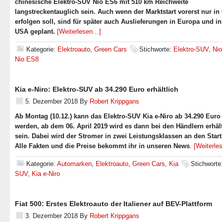
chinesische Elektro-SUV Nio ES6 mit 510 km Reichweite
langstreckentauglich sein. Auch wenn der Marktstart vorerst nur in
erfolgen soll, sind für später auch Auslieferungen in Europa und i
USA geplant.
[Weiterlesen…]
Kategorie:
Elektroauto
,
Green Cars
Stichworte:
Elektro-SUV
,
Ni
Nio ES8
Kia e-Niro: Elektro-SUV ab 34.290 Euro erhältlich
5. Dezember 2018
By
Robert Krippgans
Ab Montag (10.12.) kann das Elektro-SUV Kia e-Niro ab 34.290 Euro 
werden, ab dem 06. April 2019 wird es dann bei den Händlern erhält
sein. Dabei wird der Stromer in zwei Leistungsklassen an den Star
Alle Fakten und die Preise bekommt ihr in unseren News
.
[Weiterl
Kategorie:
Automarken
,
Elektroauto
,
Green Cars
,
Kia
Stichworte
SUV
,
Kia e-Niro
Fiat 500: Erstes Elektroauto der Italiener auf BEV-Plattform
3. Dezember 2018
By
Robert Krippgans