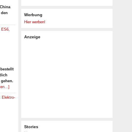
 China
n den
Werbung
Hier werben!
o ES6
,
Anzeige
bestellt
lich
t gehen.
esen…]
:
Elektro-
Stories