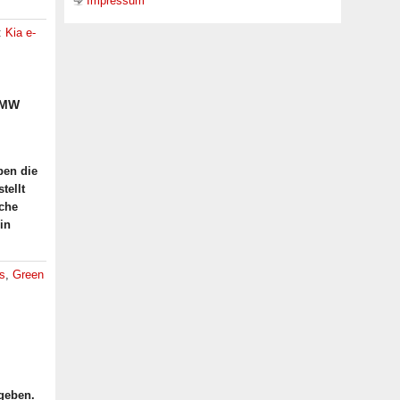
Impressum
:
Kia e-
 BMW
ben die
tellt
sche
in
s
,
Green
 geben.