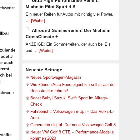
Ultra-High-Performance-Reifen:
Michelin Pilot Sport 4 S
ichworte:
Ein neuer Reifen für Autos mit richtig viel Power.
…
[Weiter]
Allround-Sommerreifen: Der Michelin
llbar
CrossClimate +
ANZEIGE: Ein Sommerreifen, der auch bei Eis
rzulande
und …
[Weiter]
Model 3
ber auch
rerst
Neueste Beiträge
ch bei
Neues Sportwagen-Magazin
]
Wie können Auto-Fans eigentlich selbst auf der
Rennstrecke fahren?
ichworte:
Boost Baby! Suzuki Swift Sport im Alltags-
Check
Fahrbericht: Volkswagen e-Up! – Das Volks-E-
Auto
Generation digital: Der neue Volkswagen Golf 8
Neuer VW Golf 8 GTE – Performance-Modelle
tellte
kommen 2020