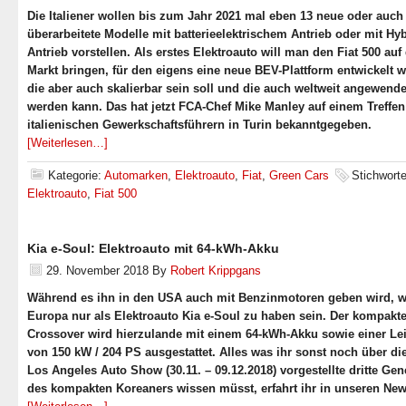
Die Italiener wollen bis zum Jahr 2021 mal eben 13 neue oder auch
überarbeitete Modelle mit batterieelektrischem Antrieb oder mit Hyb
Antrieb vorstellen. Als erstes Elektroauto will man den Fiat 500 auf
Markt bringen, für den eigens eine neue BEV-Plattform entwickelt 
die aber auch skalierbar sein soll und die auch weltweit angewende
werden kann. Das hat jetzt FCA-Chef Mike Manley auf einem Treffen
italienischen Gewerkschaftsführern in Turin bekanntgegeben.
[Weiterlesen…]
Kategorie:
Automarken
,
Elektroauto
,
Fiat
,
Green Cars
Stichworte
Elektroauto
,
Fiat 500
Kia e-Soul: Elektroauto mit 64-kWh-Akku
29. November 2018
By
Robert Krippgans
Während es ihn in den USA auch mit Benzinmotoren geben wird, wi
Europa nur als Elektroauto Kia e-Soul zu haben sein. Der kompakt
Crossover wird hierzulande mit einem 64-kWh-Akku sowie einer Le
von 150 kW / 204 PS ausgestattet. Alles was ihr sonst noch über die
Los Angeles Auto Show (30.11. – 09.12.2018) vorgestellte dritte Gen
des kompakten Koreaners wissen müsst, erfahrt ihr in unseren New