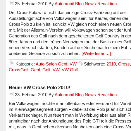
25. Februar 2010
By
Automobil-Blog News-Redaktion
Der CrossPolo wird nicht das einzige Cross-Fahrzeug auf der
Ausstellungsfläche von Volkswagen sein: für Käufer, denen der
CrossPolo zu klein ist, schickt VW gleich noch einen neuen Cro
mit. Mit der Allterrain-Version will Volkswagen schon seit der fün
Generation des Golf nach dem gescheiterten Golf Country in de
80er-Jahren und den frühen Neunzigern auf der Basis eines Golf 
neuen Versuch starten, Kunden auf der Suche nach einem Fahr
unebenes Gelände zu sich zu ziehen.
[Weiterlesen…]
Kategorie:
Auto-Salon Genf
,
VW
Stichworte:
2010
,
Cross
,
CrossGolf
,
Genf
,
Golf
,
VW
,
VW Golf
Neuer VW Cross Polo 2010!
23. Februar 2010
By
Automobil-Blog News-Redaktion
Bei Volkswagen möchte man offenbar wieder verstärkt für Varia
im Kleinwagensegment sorgen – dabei ist der Polo ja an sich sc
Verkaufsschlager. Nun feuert man in Wolfsburg aber aus allen R
unmittelbar nach der Ankündigung des Polo GTI teilt die Presses
mit, dass in Genf neben diversen Neuheiten auch eine Cross-Va