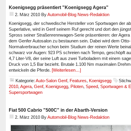
Koenigsegg präsentiert "Koenigsegg Agera"
2. März 2010
By
Automobil-Blog News-Redaktion
Koenigsegg, der schwedische Hersteller von Sportwagen der ab
Superlative, wird in Genf seinem Ruf gerecht und dort den jüngs
Spross seiner Straßenrennwagen-Serie präsentieren: der Agera 
dem Genfer Autosalon zu bestaunen sein. Dabei wird dem Otto-
Normalverbraucher schon beim Studium der reinen Werte beina
schwarz vor Augen: 923 PS schreien nach Tempo, geschöpft a
4,7 Liter-V8, der seine Luft aus zwei Turboladern mit einem sag
Druck von 1,5 Bar bezieht. Brutale 1.100 Nm maximalen Dreh
entwickeln die Pferde.
[Weiterlesen…]
Kategorie:
Auto-Salon Genf
,
Features
,
Koenigsegg
Stichw
2010
,
Agera
,
Genf
,
Koenigsegg
,
Piloten
,
Speed
,
Sportwagen & E
Supersportwagen
Fiat 500 Cabrio "500C" in der Abarth-Version
2. März 2010
By
Automobil-Blog News-Redaktion