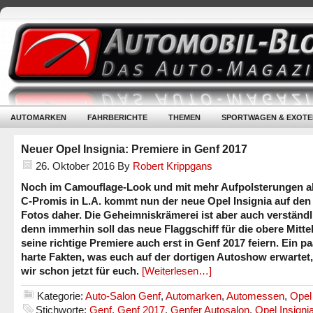
AUTOMARKEN
FAHRBERICHTE
THEMEN
SPORTWAGEN & EXOTE
Neuer Opel Insignia: Premiere in Genf 2017
26. Oktober 2016
By
Robert Krippgans
Noch im Camouflage-Look und mit mehr Aufpolsterungen al
C-Promis in L.A. kommt nun der neue Opel Insignia auf den
Fotos daher. Die Geheimniskrämerei ist aber auch verständl
denn immerhin soll das neue Flaggschiff für die obere Mitte
seine richtige Premiere auch erst in Genf 2017 feiern. Ein pa
harte Fakten, was euch auf der dortigen Autoshow erwartet
wir schon jetzt für euch.
[Weiterlesen…]
Kategorie:
Auto-Salon Genf
,
Automarken
,
Automessen
,
Opel
Stichworte:
Genf
,
Genf 2017
,
Genfer Autosalon
,
Opel Insigni