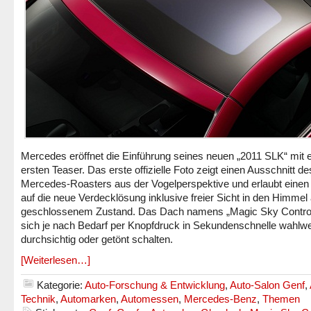
Mercedes eröffnet die Einführung seines neuen „2011 SLK“ mit 
ersten Teaser. Das erste offizielle Foto zeigt einen Ausschnitt d
Mercedes-Roasters aus der Vogelperspektive und erlaubt einen 
auf die neue Verdecklösung inklusive freier Sicht in den Himmel
geschlossenem Zustand. Das Dach namens „Magic Sky Control
sich je nach Bedarf per Knopfdruck in Sekundenschnelle wahlw
durchsichtig oder getönt schalten.
[Weiterlesen…]
Kategorie:
Auto-Forschung & Entwicklung
,
Auto-Salon Genf
,
Technik
,
Automarken
,
Automessen
,
Mercedes-Benz
,
Themen