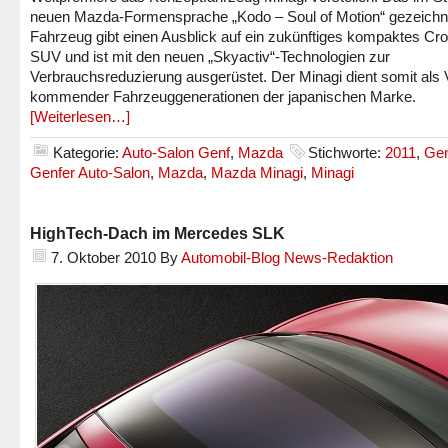
neuen Mazda-Formensprache „Kodo – Soul of Motion“ gezeichn
Fahrzeug gibt einen Ausblick auf ein zukünftiges kompaktes Cr
SUV und ist mit den neuen „Skyactiv“-Technologien zur
Verbrauchsreduzierung ausgerüstet. Der Minagi dient somit als 
kommender Fahrzeuggenerationen der japanischen Marke.
[Weiterlesen…]
Kategorie:
Auto-Salon Genf
,
Mazda
Stichworte:
2011
,
Gen
Genfer Auto-Salon
,
Mazda
,
Mazda Minagi
,
Minagi
HighTech-Dach im Mercedes SLK
7. Oktober 2010
By
Automobil-Blog News-Redaktion