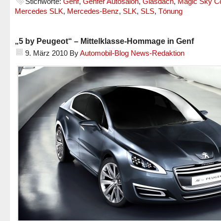
Stichworte:
Genf
,
Genfer Autosalon
,
Glasdach
,
Magic Sky Co
Mercedes SLK
,
Mercedes-Benz
,
SLK
,
SLS
,
Tönung
„5 by Peugeot“ – Mittelklasse-Hommage in Genf
9. März 2010
By
Automobil-Blog News-Redaktion