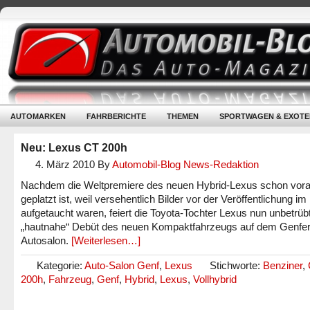
AUTOMARKEN
FAHRBERICHTE
THEMEN
SPORTWAGEN & EXOTE
Neu: Lexus CT 200h
4. März 2010
By
Automobil-Blog News-Redaktion
Nachdem die Weltpremiere des neuen Hybrid-Lexus schon vor
geplatzt ist, weil versehentlich Bilder vor der Veröffentlichung im 
aufgetaucht waren, feiert die Toyota-Tochter Lexus nun unbetrüb
„hautnahe“ Debüt des neuen Kompaktfahrzeugs auf dem Genfe
Autosalon.
[Weiterlesen…]
Kategorie:
Auto-Salon Genf
,
Lexus
Stichworte:
Benziner
,
200h
,
Fahrzeug
,
Genf
,
Hybrid
,
Lexus
,
Vollhybrid