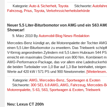
Kategorie:
Auto & Sicherheit
,
Toyota
Stichworte:
Autofahre
Fahrzeug
,
Prius
,
Toyota
,
Verkehrssicherheitsbehörde
Neuer 5,5 Liter-Biturbomotor von AMG und ein S63 AM
Showcar!
9. März 2010
By
Automobil-Blog News-Redaktion
Mercedes-Benz kündigt an, die Motorenpalette der Tochter AM
einen 5,5 Liter-Biturbomotor zu erweitern. Das Triebwerk schöpf
V-förmig angeordneten Zylindern mit 5,5 Litern Hubraum 544 PS
erreicht ein maximales Drehmoment von 800 Nm. Kombiniert m
AMG-Performance-Package, das vor allem eine Ladedruckerhö
die beiden Turbolader von 1,0 Bar auf 1,3 Bar beinhaltet, steigen 
Werte auf 420 kW / 571 PS und 900 Newtonmeter.
[Weiterlesen
Kategorie:
AMG
,
Mercedes-Benz
,
Sportwagen & Exoten
Stichworte:
300 SEL 6.8 AMG
,
AMG
,
Fahrzeug
,
Mercedes-B
Motorenpalette
,
S 63
,
S63
,
Sportwagen & Exoten
,
Triebwerk
Neu: Lexus CT 200h