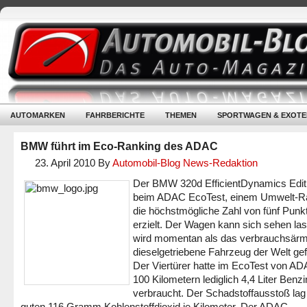
AUTOMARKEN
FAHRBERICHTE
THEMEN
SPORTWAGEN & EXOTE
BMW führt im Eco-Ranking des ADAC
23. April 2010
By
Automobil-Blog News-Redaktion
Der BMW 320d EfficientDynamics Editi
beim ADAC EcoTest, einem Umwelt-R
die höchstmögliche Zahl von fünf Punk
erzielt. Der Wagen kann sich sehen las
wird momentan als das verbrauchsär
dieselgetriebene Fahrzeug der Welt gef
Der Viertürer hatte im EcoTest von AD
100 Kilometern lediglich 4,4 Liter Benzi
verbraucht. Der Schadstoffausstoß lag
guten 116 Gramm Kohlenstoffdioxid je Kilometer. Der ADAC-