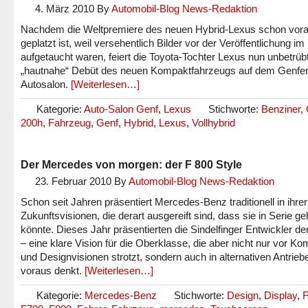
4. März 2010
By
Automobil-Blog News-Redaktion
Nachdem die Weltpremiere des neuen Hybrid-Lexus schon vor
geplatzt ist, weil versehentlich Bilder vor der Veröffentlichung im 
aufgetaucht waren, feiert die Toyota-Tochter Lexus nun unbetrüb
„hautnahe“ Debüt des neuen Kompaktfahrzeugs auf dem Genfe
Autosalon.
[Weiterlesen…]
Kategorie:
Auto-Salon Genf
,
Lexus
Stichworte:
Benziner
,
200h
,
Fahrzeug
,
Genf
,
Hybrid
,
Lexus
,
Vollhybrid
Der Mercedes von morgen: der F 800 Style
23. Februar 2010
By
Automobil-Blog News-Redaktion
Schon seit Jahren präsentiert Mercedes-Benz traditionell in ihrer
Zukunftsvisionen, die derart ausgereift sind, dass sie in Serie g
könnte. Dieses Jahr präsentierten die Sindelfinger Entwickler d
– eine klare Vision für die Oberklasse, die aber nicht nur vor Kom
und Designvisionen strotzt, sondern auch in alternativen Antrieb
voraus denkt.
[Weiterlesen…]
Kategorie:
Mercedes-Benz
Stichworte:
Design
,
Display
,
F