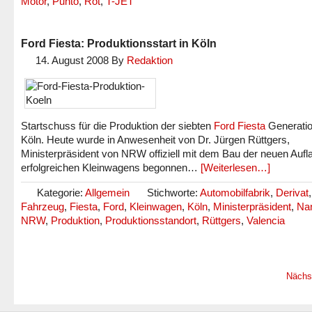
Motor
,
Punto
,
Rot
,
T-JET
Ford Fiesta: Produktionsstart in Köln
14. August 2008
By
Redaktion
Startschuss für die Produktion der siebten
Ford Fiesta
Generatio
Köln. Heute wurde in Anwesenheit von Dr. Jürgen Rüttgers,
Ministerpräsident von NRW offiziell mit dem Bau der neuen Aufl
erfolgreichen Kleinwagens begonnen…
[Weiterlesen…]
Kategorie:
Allgemein
Stichworte:
Automobilfabrik
,
Derivat
,
Fahrzeug
,
Fiesta
,
Ford
,
Kleinwagen
,
Köln
,
Ministerpräsident
,
Nan
NRW
,
Produktion
,
Produktionsstandort
,
Rüttgers
,
Valencia
Nächs