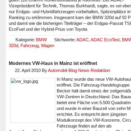
Vizepräsident für Technik, Thomas Burkhardt, sagte, es sei eben
nur Erdgas- und Hybridfahrzeugen vorbehalten, Spitzenplätze i
Ranking zu erklimmen. Insgesamt kam der BMW 320d auf 92 P
und damit wie die bisherigen Titelträger – der Erdgas-Passat TSI
EcoFuel und der Hybrid-Prius von Toyota
Kategorie:
BMW
Stichworte:
ADAC
,
ADAC EcoTest
,
BM
320d
,
Fahrzeug
,
Wagen
Modernes VW-Haus in Mainz ist eröffnet
22. April 2010
By
Automobil-Blog News-Redaktion
In Mainz wurde das neue VW-Autohau
eröffnet. Die Fahrzeug-Handelsgruppe
Becker hält damit eines der zeitgemäß
VW-Zentren in Deutschland. Das Bau
bietet eine Fläche von 5.500 Quadratm
und wurde in einer Bauzeit von zehn 
errichtet. Es entspricht dem jüngsten
Modulkonzept des VW-Konzerns. Circ
Fahrzeuge finden auf den als