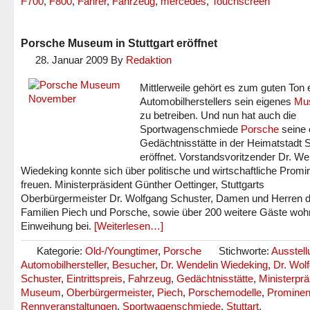
F700
,
F800
,
Fahrer
,
Fahrzeug
,
mercedes
,
Touchscreen
Porsche Museum in Stuttgart eröffnet
28. Januar 2009
By
Redaktion
Mittlerweile gehört es zum guten Ton 
Automobilherstellers sein eigenes
Mu
zu betreiben. Und nun hat auch die
Sportwagenschmiede
Porsche
seine 
Gedächtnisstätte in der Heimatstadt S
eröffnet. Vorstandsvoritzender Dr. We
Wiedeking konnte sich über politische und wirtschaftliche Prom
freuen. Ministerpräsident Günther Oettinger, Stuttgarts
Oberbürgermeister Dr. Wolfgang Schuster, Damen und Herren d
Familien Piech und Porsche, sowie über 200 weitere Gäste woh
Einweihung bei.
[Weiterlesen…]
Kategorie:
Old-/Youngtimer
,
Porsche
Stichworte:
Ausstell
Automobilhersteller
,
Besucher
,
Dr. Wendelin Wiedeking
,
Dr. Wol
Schuster
,
Eintrittspreis
,
Fahrzeug
,
Gedächtnisstätte
,
Ministerprä
Museum
,
Oberbürgermeister
,
Piech
,
Porschemodelle
,
Promine
Rennveranstaltungen
,
Sportwagenschmiede
,
Stuttart
,