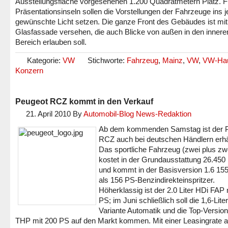
Ausstellungsfläche vorgesehenen 1.200 Quadratmetern Platz. Fl
Präsentationsinseln sollen die Vorstellungen der Fahrzeuge ins j
gewünschte Licht setzen. Die ganze Front des Gebäudes ist mit
Glasfassade versehen, die auch Blicke von außen in den innere
Bereich erlauben soll.
Kategorie:
VW
Stichworte:
Fahrzeug
,
Mainz
,
VW
,
VW-Ha
Konzern
Peugeot RCZ kommt in den Verkauf
21. April 2010
By
Automobil-Blog News-Redaktion
Ab dem kommenden Samstag ist der 
RCZ auch bei deutschen Händlern erhäl
Das sportliche Fahrzeug (zwei plus zwe
kostet in der Grundausstattung 26.450
und kommt in der Basisversion 1.6 15
als 156 PS-Benzindirekteinspritzer.
Höherklassig ist der 2.0 Liter HDi FAP 
PS; im Juni schließlich soll die 1,6-Liter
Variante Automatik und die Top-Version
THP mit 200 PS auf den Markt kommen. Mit einer Leasingrate 