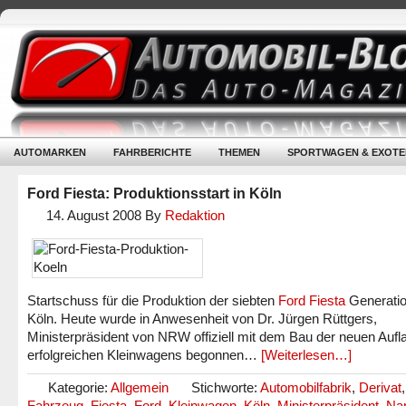
AUTOMARKEN
FAHRBERICHTE
THEMEN
SPORTWAGEN & EXOTE
Ford Fiesta: Produktionsstart in Köln
14. August 2008
By
Redaktion
Startschuss für die Produktion der siebten
Ford Fiesta
Generatio
Köln. Heute wurde in Anwesenheit von Dr. Jürgen Rüttgers,
Ministerpräsident von NRW offiziell mit dem Bau der neuen Aufl
erfolgreichen Kleinwagens begonnen…
[Weiterlesen…]
Kategorie:
Allgemein
Stichworte:
Automobilfabrik
,
Derivat
,
Fahrzeug
,
Fiesta
,
Ford
,
Kleinwagen
,
Köln
,
Ministerpräsident
,
Nan