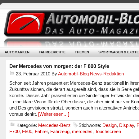
AUTOMARKEN
FAHRBERICHTE
THEMEN
SPORTWAGEN & EXOTE
Der Mercedes von morgen: der F 800 Style
23. Februar 2010
By
Automobil-Blog News-Redaktion
Schon seit Jahren präsentiert Mercedes-Benz traditionell in ihrer
Zukunftsvisionen, die derart ausgereift sind, dass sie in Serie g
könnte. Dieses Jahr präsentierten die Sindelfinger Entwickler d
– eine klare Vision für die Oberklasse, die aber nicht nur vor Kom
und Designvisionen strotzt, sondern auch in alternativen Antrieb
voraus denkt.
[Weiterlesen…]
Kategorie:
Mercedes-Benz
Stichworte:
Design
,
Display
,
F
F700
,
F800
,
Fahrer
,
Fahrzeug
,
mercedes
,
Touchscreen