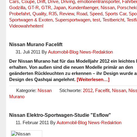
Cars
,
Coupe
,
Drift
,
Drive
,
Driving
,
emotionentransporter
,
Fahrber
Godzilla
,
GT-R
,
GTR
,
Japan
,
Kundenfaenger
,
Nissan
,
Porschekil
Probefahrt
,
Quality
,
R35
,
Review
,
Road
,
Speed
,
Sports Car
,
Spo
Sportwagen & Exoten
,
Supersportwagen
,
test
,
Testbericht
,
Testf
Videowahrheiten!
Nissan Murano Facelift
31. Juli 2011
By
Automobil-Blog News-Redaktion
Der Nissan Murano hat für das Modelljahr 2012 ein leichtes F
erhalten. Von außen sind die neuen Modelle primär an den
geänderten Rückleuchten zu erkennen – ihr Design wurde a
Design des Qashqai angelehnt.
[Weiterlesen…]
Kategorie:
Nissan
Stichworte:
2012
,
Facelfit
,
Nissan
,
Nis
Murano
Nissan Elektro-Sportwagen-Studie "Esflow"
11. Februar 2011
By
Automobil-Blog News-Redaktion