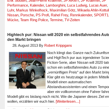
Erik Slooten
,
Jean-Pierre Kraemer
,
JP ARMY
,
JP Kraemer
,
JP
Performance
,
Kalender
,
Lamborghini
,
Luca Ludwig
,
Lucas Auer
,
Luhr
,
Markus Winkelhock
,
Maximilian Götz
,
Mikaela Ahlin-Kottul
Nissan
,
Porsche
,
PS Profi
,
Rahel Frey
,
Rennkalender
,
SPORT1
Mücke
,
Team Ring Police
,
Termine
,
TV-Zeiten
Hightech pur: Nissan will 2020 ein selbstfahrendes Aut
den Markt bringen
28. August 2013
By
Robert Krippgans
Noch klingt das Ganze nach Zukunfts
und HighTech pur aus irgendeiner Sci
Fiction-Serie, aber Nissan will 2020 tat
schon ein selbstfahrendes Auto zu ei
„vernünftigen Preis“ auf den Markt brin
Klar gibt es heutzutage in jedem Mittel
Modell einen automatischen
Abstandsassistenten und einen Tempo
aber ein vollkommen ohne Fahrer fahr
Modell gibt es bislang noch nicht. Wie die Japaner dieses Ziel er
wollen, erzählen wir euch hier.
[Weiterlesen…]