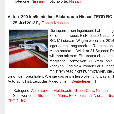
Kategorie:
Nissan
Stichworte:
Nissan
Video: 300 km/h mit dem Elektroauto Nissan ZEOD RC
25. Juni 2013
By
Robert Krippgans
Die japanischen Ingenieure haben ehrg
Ziele für ihr neues Elektroauto Nissa
RC. Mit diesem Wagen wollen sie 201
legendären Langstrecken-Rennen von
Mans antreten. Bei dem 24-Stunden R
will man mit dem Elektroantrieb dann s
magische Grenze von 300 km/h Top-
knacken. Und die Autobauer aus Japan
mit ihrem Auto nicht nur mitfahren, sie 
gleich den Sieg holen. Wie sie das anstellen wollen und was an 
Auto so toll ist, zeigt das Video unten.
[Weiterlesen…]
Kategorie:
Automarken
,
Elektroauto
,
Green Cars
,
Nissan
Stichworte:
24 Stunden Le Mans
,
Elektronissan
,
Nissan
,
Nis
ZEOD RC