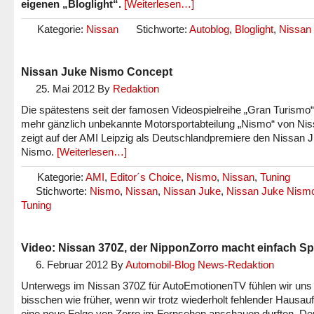
eigenen „Bloglight“.
[Weiterlesen…]
Kategorie:
Nissan
Stichworte:
Autoblog
,
Bloglight
,
Nissan
Nissan Juke Nismo Concept
25. Mai 2012
By
Redaktion
Die spätestens seit der famosen Videospielreihe „Gran Turismo“
mehr gänzlich unbekannte Motorsportabteilung „Nismo“ von Ni
zeigt auf der AMI Leipzig als Deutschlandpremiere den Nissan 
Nismo.
[Weiterlesen…]
Kategorie:
AMI
,
Editor´s Choice
,
Nismo
,
Nissan
,
Tuning
Stichworte:
Nismo
,
Nissan
,
Nissan Juke
,
Nissan Juke Nism
Tuning
Video: Nissan 370Z, der NipponZorro macht einfach Sp
6. Februar 2012
By
Automobil-Blog News-Redaktion
Unterwegs im Nissan 370Z für AutoEmotionenTV fühlen wir uns 
bisschen wie früher, wenn wir trotz wiederholt fehlender Hausau
eine neue Folge von Zorro im Fernsehen anschauen durften. De