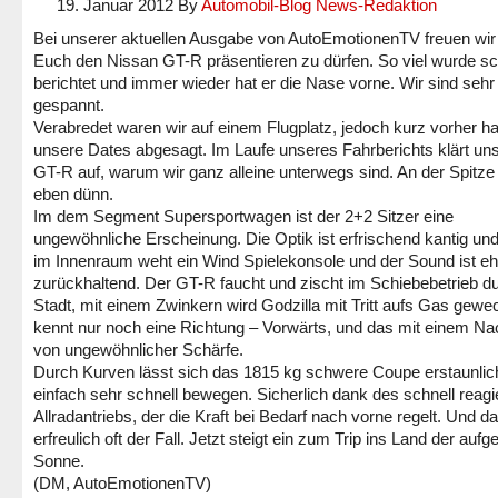
19. Januar 2012
By
Automobil-Blog News-Redaktion
Bei unserer aktuellen Ausgabe von AutoEmotionenTV freuen wir
Euch den Nissan GT-R präsentieren zu dürfen. So viel wurde s
berichtet und immer wieder hat er die Nase vorne. Wir sind sehr
gespannt.
Verabredet waren wir auf einem Flugplatz, jedoch kurz vorher h
unsere Dates abgesagt. Im Laufe unseres Fahrberichts klärt un
GT-R auf, warum wir ganz alleine unterwegs sind. An der Spitze
eben dünn.
Im dem Segment Supersportwagen ist der 2+2 Sitzer eine
ungewöhnliche Erscheinung. Die Optik ist erfrischend kantig und 
im Innenraum weht ein Wind Spielekonsole und der Sound ist eh
zurückhaltend. Der GT-R faucht und zischt im Schiebebetrieb du
Stadt, mit einem Zwinkern wird Godzilla mit Tritt aufs Gas gewe
kennt nur noch eine Richtung – Vorwärts, und das mit einem N
von ungewöhnlicher Schärfe.
Durch Kurven lässt sich das 1815 kg schwere Coupe erstaunlic
einfach sehr schnell bewegen. Sicherlich dank des schnell reag
Allradantriebs, der die Kraft bei Bedarf nach vorne regelt. Und da
erfreulich oft der Fall. Jetzt steigt ein zum Trip ins Land der auf
Sonne.
(DM, AutoEmotionenTV)