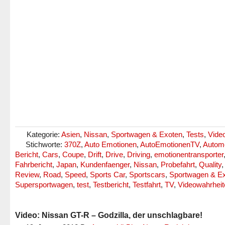
Kategorie:
Asien
,
Nissan
,
Sportwagen & Exoten
,
Tests
,
Vide
Stichworte:
370Z
,
Auto Emotionen
,
AutoEmotionenTV
,
Automo
Bericht
,
Cars
,
Coupe
,
Drift
,
Drive
,
Driving
,
emotionentransporter
Fahrbericht
,
Japan
,
Kundenfaenger
,
Nissan
,
Probefahrt
,
Quality
,
Review
,
Road
,
Speed
,
Sports Car
,
Sportscars
,
Sportwagen & E
Supersportwagen
,
test
,
Testbericht
,
Testfahrt
,
TV
,
Videowahrheit
Video: Nissan GT-R – Godzilla, der unschlagbare!