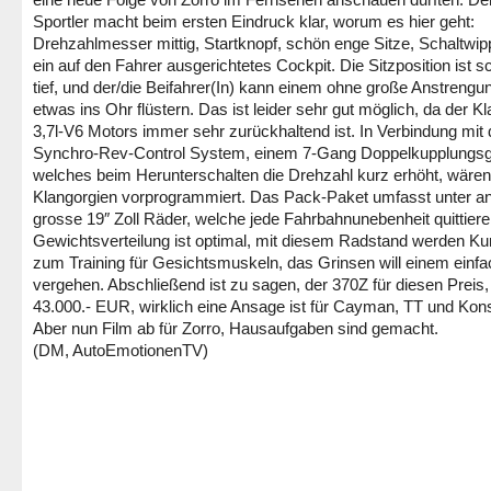
Sportler macht beim ersten Eindruck klar, worum es hier geht:
Drehzahlmesser mittig, Startknopf, schön enge Sitze, Schaltwi
ein auf den Fahrer ausgerichtetes Cockpit. Die Sitzposition ist 
tief, und der/die Beifahrer(In) kann einem ohne große Anstrengu
etwas ins Ohr flüstern. Das ist leider sehr gut möglich, da der K
3,7l-V6 Motors immer sehr zurückhaltend ist. In Verbindung mit
Synchro-Rev-Control System, einem 7-Gang Doppelkupplungsge
welches beim Herunterschalten die Drehzahl kurz erhöht, wären
Klangorgien vorprogrammiert. Das Pack-Paket umfasst unter 
grosse 19″ Zoll Räder, welche jede Fahrbahnunebenheit quittiere
Gewichtsverteilung ist optimal, mit diesem Radstand werden Ku
zum Training für Gesichtsmuskeln, das Grinsen will einem einfa
vergehen. Abschließend ist zu sagen, der 370Z für diesen Preis,
43.000.- EUR, wirklich eine Ansage ist für Cayman, TT und Kon
Aber nun Film ab für Zorro, Hausaufgaben sind gemacht.
(DM, AutoEmotionenTV)