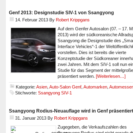
Genf 2013: Designstudie SIV-1 von Ssangyong
14. Februar 2013
By
Robert Krippgans
Auf dem Genfer Autosalon (07. – 17. 
2013) wird der südkoreanische Allradsp
Ssangyong die Designstudie des „Sma
Interface Vehicles“-1 der Weltöffentlich
vorstellen. Dies ist bereits die vierte
Konzeptstudie der Südkoreaner innerh
zwei Jahren. Mit dem SIV-1 soll nun ei
Studie für das Segment der mittelgro
präsentiert werden.
[Weiterlesen…]
Kategorie:
Asien
,
Auto-Salon Genf
,
Automarken
,
Automesse
Stichworte:
Ssangyong SIV-1
Ssangyong Rodius-Neuauflage wird in Genf präsentier
31. Januar 2013
By
Robert Krippgans
Zugegeben, die Verkaufszahlen des
Ssangyong Rodius sind nicht gerade d