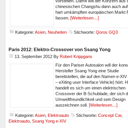
vorstellen. Damit will der Konzern aus
chinesischen Changshu dann auch au
hart umkämpften europäischen Markt 
fassen.
[Weiterlesen…]
Kategorie:
Asien
,
Neuheiten
Stichworte:
Qoros GQ3
Paris 2012: Elektro-Crossover von Ssang Yong
13. September 2012
By
Robert Krippgans
Für den Pariser Autosalon will der kor
Hersteller Ssang Yong eine Studie
bereitstellen, die auf den Namen e-XIV 
– eXiting user Interface Vehicle) hört. H
handelt es sich um einen elektrischen
Crossover der B-Schublade, der sich 
Umweltfreundlichkeit und sein Design
auszeichnen soll.
[Weiterlesen…]
Kategorie:
Asien
,
Elektroauto
Stichworte:
Concept Car
,
Elektroauto
,
Ssang Yong e-XIV