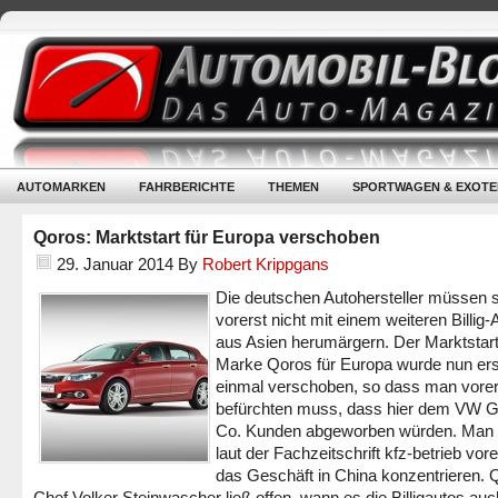
AUTOMARKEN
FAHRBERICHTE
THEMEN
SPORTWAGEN & EXOTE
Qoros: Marktstart für Europa verschoben
29. Januar 2014
By
Robert Krippgans
Die deutschen Autohersteller müssen 
vorerst nicht mit einem weiteren Billig-
aus Asien herumärgern. Der Marktstart
Marke Qoros für Europa wurde nun ers
einmal verschoben, so dass man vorers
befürchten muss, dass hier dem VW G
Co. Kunden abgeworben würden. Man w
laut der Fachzeitschrift kfz-betrieb vore
das Geschäft in China konzentrieren. 
Chef Volker Steinwascher ließ offen, wann es die Billigautos auc