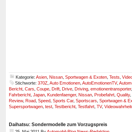
Kategorie:
Asien
,
Nissan
,
Sportwagen & Exoten
,
Tests
,
Vide
Stichworte:
370Z
,
Auto Emotionen
,
AutoEmotionenTV
,
Automo
Bericht
,
Cars
,
Coupe
,
Drift
,
Drive
,
Driving
,
emotionentransporter
Fahrbericht
,
Japan
,
Kundenfaenger
,
Nissan
,
Probefahrt
,
Quality
,
Review
,
Road
,
Speed
,
Sports Car
,
Sportscars
,
Sportwagen & E
Supersportwagen
,
test
,
Testbericht
,
Testfahrt
,
TV
,
Videowahrheit
Daihatsu: Sondermodelle zum Vorzugspreis
25. Mai 2011
By
Automobil-Blog News-Redaktion