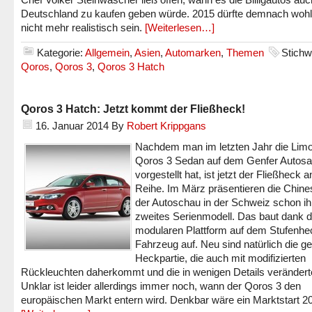
Deutschland zu kaufen geben würde. 2015 dürfte demnach wohl
nicht mehr realistisch sein.
[Weiterlesen…]
Kategorie:
Allgemein
,
Asien
,
Automarken
,
Themen
Stichw
Qoros
,
Qoros 3
,
Qoros 3 Hatch
Qoros 3 Hatch: Jetzt kommt der Fließheck!
16. Januar 2014
By
Robert Krippgans
Nachdem man im letzten Jahr die Lim
Qoros 3 Sedan auf dem Genfer Autosa
vorgestellt hat, ist jetzt der Fließheck a
Reihe. Im März präsentieren die Chine
der Autoschau in der Schweiz schon ih
zweites Serienmodell. Das baut dank d
modularen Plattform auf dem Stufenhe
Fahrzeug auf. Neu sind natürlich die g
Heckpartie, die auch mit modifizierten
Rückleuchten daherkommt und die in wenigen Details verändert
Unklar ist leider allerdings immer noch, wann der Qoros 3 den
europäischen Markt entern wird. Denkbar wäre ein Marktstart 2