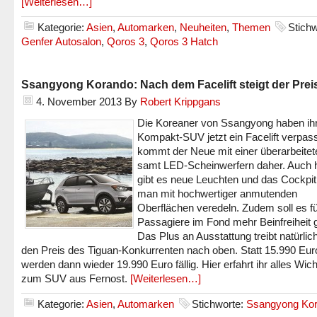
[Weiterlesen…]
Kategorie:
Asien
,
Automarken
,
Neuheiten
,
Themen
Stichw
Genfer Autosalon
,
Qoros 3
,
Qoros 3 Hatch
Ssangyong Korando: Nach dem Facelift steigt der Prei
4. November 2013
By
Robert Krippgans
Die Koreaner von Ssangyong haben i
Kompakt-SUV jetzt ein Facelift verpass
kommt der Neue mit einer überarbeitet
samt LED-Scheinwerfern daher. Auch h
gibt es neue Leuchten und das Cockpit 
man mit hochwertiger anmutenden
Oberflächen veredeln. Zudem soll es fü
Passagiere im Fond mehr Beinfreiheit 
Das Plus an Ausstattung treibt natürlic
den Preis des Tiguan-Konkurrenten nach oben. Statt 15.990 Eur
werden dann wieder 19.990 Euro fällig. Hier erfahrt ihr alles Wich
zum SUV aus Fernost.
[Weiterlesen…]
Kategorie:
Asien
,
Automarken
Stichworte:
Ssangyong Ko