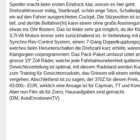
Sportler macht beim ersten Eindruck klar, worum es hier geht:
Drehzahlmesser mittig, Startknopf, schön enge Sitze, Schaltwi
ein auf den Fahrer ausgerichtetes Cockpit. Die Sitzposition ist 
tief, und der/die Beifahrer(In) kann einem ohne große Anstrengu
etwas ins Ohr flüstern. Das ist leider sehr gut möglich, da der K
3,7l-V6 Motors immer sehr zurückhaltend ist. In Verbindung mit
Synchro-Rev-Control System, einem 7-Gang Doppelkupplungsge
welches beim Herunterschalten die Drehzahl kurz erhöht, wären
Klangorgien vorprogrammiert. Das Pack-Paket umfasst unter 
grosse 19″ Zoll Räder, welche jede Fahrbahnunebenheit quittiere
Gewichtsverteilung ist optimal, mit diesem Radstand werden Ku
zum Training für Gesichtsmuskeln, das Grinsen will einem einfa
vergehen. Abschließend ist zu sagen, der 370Z für diesen Preis,
43.000.- EUR, wirklich eine Ansage ist für Cayman, TT und Kon
Aber nun Film ab für Zorro, Hausaufgaben sind gemacht.
(DM, AutoEmotionenTV)