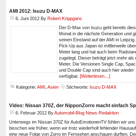
AMI 2012: Isuzu D-MAX
6. Juni 2012
By
Robert Krippgans
Der D-Max von Isuzu geht bereits die
Monat in die nächste Generation und gi
seinen Einstand auf der AMI in Leipzig.
Pick-Up aus Japan ist mittlerweile über
Meter lang und hat auch beim Radstan
zugelegt. Dieser beträgt jetzt mehr als 
Meter. Die Versionen Single Cap, Spa
und Double Cap sind auch hier wieder
verfügbar.
[Weiterlesen…]
Kategorie:
AMI
,
Asien
Stichworte:
Isuzu D-MAX
Video: Nissan 370Z, der NipponZorro macht einfach Sp
6. Februar 2012
By
Automobil-Blog News-Redaktion
Unterwegs im Nissan 370Z für AutoEmotionenTV fühlen wir uns 
bisschen wie früher, wenn wir trotz wiederholt fehlender Hausau
eine neue Folge von Zorro im Fernsehen anschauen durften. De