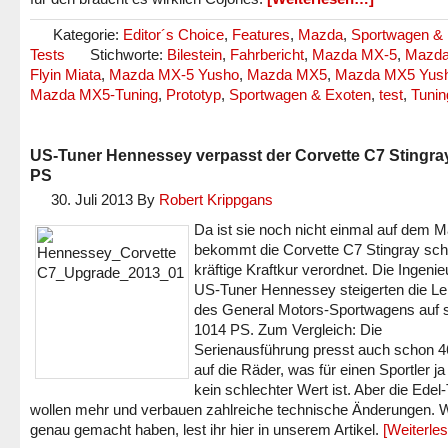
Kategorie:
Editor´s Choice
,
Features
,
Mazda
,
Sportwagen &
Tests
Stichworte:
Bilestein
,
Fahrbericht
,
Mazda MX-5
,
Mazda
Flyin Miata
,
Mazda MX-5 Yusho
,
Mazda MX5
,
Mazda MX5 Yus
Mazda MX5-Tuning
,
Prototyp
,
Sportwagen & Exoten
,
test
,
Tunin
US-Tuner Hennessey verpasst der Corvette C7 Stingra
PS
30. Juli 2013
By
Robert Krippgans
Da ist sie noch nicht einmal auf dem M
bekommt die Corvette C7 Stingray sch
kräftige Kraftkur verordnet. Die Ingeni
US-Tuner Hennessey steigerten die Le
des General Motors-Sportwagens auf s
1014 PS. Zum Vergleich: Die
Serienausführung presst auch schon 
auf die Räder, was für einen Sportler ja
kein schlechter Wert ist. Aber die Edel
wollen mehr und verbauen zahlreiche technische Änderungen. 
genau gemacht haben, lest ihr hier in unserem Artikel.
[Weiterle