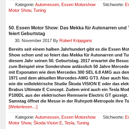
Kategorie:
Automessen
,
Essen Motorshow
Stichworte:
E
Motor Show
,
Tuning
50. Essen Motor Show: Das Mekka für Autonarren und 
feiert Geburtstag
30. November 2017
By
Robert Krippgans
Bereits seit einem halben Jahrhundert gibt es die Essen Mo
Show schon und so feiert das Mekka für Autonarren und Tu
diesem Jahr seinen 50. Geburtstag. 2017 erwartet die Besu
zum Beispiel eine Sondershow anlässlich 50 Jahre Merce
mit Exponaten wie dem Mercedes 300 SEL 6.8 AMG aus de
1971 und dem aktuellen Mercedes-AMG GT3. Aber auch Neu
wie die vollelektrische Studie Škoda VISION E oder das elek
Brabus Ultimate E Concept. Zudem wird auch ein Tesla Mod
P100DL aus der elektrischen Rennserie Electric GT gezeigt
Samstag öffnet die Messe in der Ruhrpott-Metropole ihre To
[Weiterlesen…]
Kategorie:
Automessen
,
Essen Motorshow
Stichworte:
E
Motor Show
,
Škoda Vision E
,
Tesla
,
Tuning