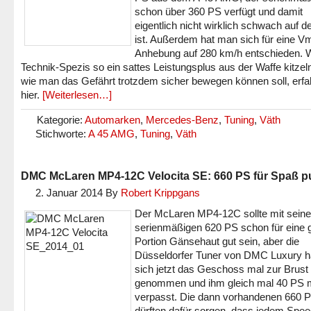
schon über 360 PS verfügt und damit
eigentlich nicht wirklich schwach auf d
ist. Außerdem hat man sich für eine V
Anhebung auf 280 km/h entschieden. W
Technik-Spezis so ein sattes Leistungsplus aus der Waffe kitzel
wie man das Gefährt trotzdem sicher bewegen können soll, erfah
hier.
[Weiterlesen…]
Kategorie:
Automarken
,
Mercedes-Benz
,
Tuning
,
Väth
Stichworte:
A 45 AMG
,
Tuning
,
Väth
DMC McLaren MP4-12C Velocita SE: 660 PS für Spaß p
2. Januar 2014
By
Robert Krippgans
Der McLaren MP4-12C sollte mit sein
serienmäßigen 620 PS schon für eine 
Portion Gänsehaut gut sein, aber die
Düsseldorfer Tuner von DMC Luxury 
sich jetzt das Geschoss mal zur Brust
genommen und ihm gleich mal 40 PS 
verpasst. Die dann vorhandenen 660 
dürften dafür sorgen, dass jedem Spe