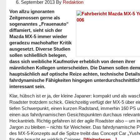
6. September 2013
By
Redaktion
Von allzu ignoranten
Zeitgenossen gerne als
sogenanntes „Frauenauto“
diffamiert, sieht sich der
Mazda MX-5 immer wieder
geradezu machohafter Kritik
ausgesetzt. Diverse Studien
sollen schließlich belegen,
dass sich weibliche Kaufmotive erheblich von denen ihrer
männlichen Kollegen unterscheiden. Die Damen sollen de
hauptsächlich auf optische Reize achten, technische Details
fahrdynamische Fähigkeiten hingegen unterdurchschnittlic
interessant sein.
Klar, hübsch ist er ja, der kleine Japaner: kompakt und als was
Roadster trotzdem schick. Gleichzeitig verfügt der MX-5 über e
tiefen Schwerpunkt, einen kurzen Radstand, immerhin 160 PS u
einen aus fahrdynamischen Gesichtspunkten durchaus relevant
Heckantrieb. Richtig gefahren ist der agile Roadster also – um i
Jargon zu bleiben – nichts für Weicheier. Das fahrdynamische P
des MX-5-Konzepts auf die Spitze treibt das Concept Car „Yush
für den braucht es wirklich Cojones.
[Weiterlesen…]