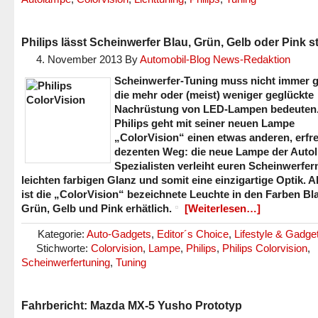
Philips lässt Scheinwerfer Blau, Grün, Gelb oder Pink s
4. November 2013
By
Automobil-Blog News-Redaktion
Scheinwerfer-Tuning muss nicht immer g
die mehr oder (meist) weniger geglückte
Nachrüstung von LED-Lampen bedeuten
Philips geht mit seiner neuen Lampe
„ColorVision“ einen etwas anderen, erfre
dezenten Weg: die neue Lampe der Autol
Spezialisten verleiht euren Scheinwerfer
leichten farbigen Glanz und somit eine einzigartige Optik. A
ist die „ColorVision“ bezeichnete Leuchte in den Farben Bl
Grün, Gelb und Pink erhätlich.
[Weiterlesen…]
Kategorie:
Auto-Gadgets
,
Editor´s Choice
,
Lifestyle & Gadge
Stichworte:
Colorvision
,
Lampe
,
Philips
,
Philips Colorvision
,
Scheinwerfertuning
,
Tuning
Fahrbericht: Mazda MX-5 Yusho Prototyp