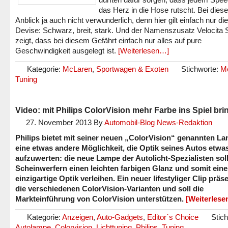
das Herz in die Hose rutscht. Bei dies
Anblick ja auch nicht verwunderlich, denn hier gilt einfach nur die
Devise: Schwarz, breit, stark. Und der Namenszusatz Velocita
zeigt, dass bei diesem Gefährt einfach nur alles auf pure
Geschwindigkeit ausgelegt ist.
[Weiterlesen…]
Kategorie:
McLaren
,
Sportwagen & Exoten
Stichworte:
M
Tuning
Video: mit Philips ColorVision mehr Farbe ins Spiel br
27. November 2013
By
Automobil-Blog News-Redaktion
Philips bietet mit seiner neuen „ColorVision“ genannten L
eine etwas andere Möglichkeit, die Optik seines Autos etwa
aufzuwerten: die neue Lampe der Autolicht-Spezialisten sol
Scheinwerfern einen leichten farbigen Glanz und somit eine
einzigartige Optik verleihen. Ein neuer lifestyliger Clip präse
die verschiedenen ColorVision-Varianten und soll die
Markteinführung von ColorVision unterstützen.
[Weiterles
Kategorie:
Anzeigen
,
Auto-Gadgets
,
Editor´s Choice
Stic
Autolampe
,
Colorvision
,
Lichttuning
,
Philips
,
Tuning