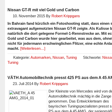
Nissan GT-R mit viel Gold und Carbon
10. November 2015
By
Robert Krippgans
In Bahrain fand kürzlich ein Fotoshooting statt, dass einen 
extravagant aufgemotzten Nissan GT-R zeigte. Als Kulisse b
natürlich die dort gelegene Formel-1-Rennstrecke an. Mit e
Gold und Carbon wurde hier gearbeitet, was aus dem, ohne
nicht für jedermann erschwinglichen Flitzer, eine echte Anl
macht.
[Weiterlesen…]
Kategorie:
Automarken
,
Nissan
,
Tuning
Stichworte:
Niss
Tuning
VÄTH Automobiltechnik presst 425 PS aus dem A 45 
23. Juli 2014
By
Robert Krippgans
Der Kleinste von Mercedes wird von 
Automobiltechnik mächtig in die Zange
genommen. Das Entwicklerteam des
bayrischen Tuningspezialisten presst s
PS aus dem A 45 AMG, der serienmäß