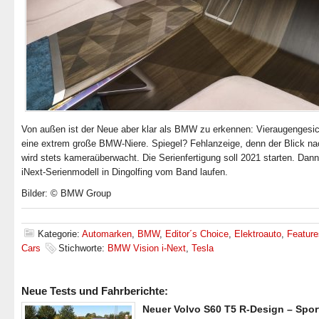
Von außen ist der Neue aber klar als BMW zu erkennen: Vieraugengesi
eine extrem große BMW-Niere. Spiegel? Fehlanzeige, denn der Blick na
wird stets kameraüberwacht. Die Serienfertigung soll 2021 starten. Dann
iNext-Serienmodell in Dingolfing vom Band laufen.
Bilder: © BMW Group
Kategorie:
Automarken
,
BMW
,
Editor´s Choice
,
Elektroauto
,
Feature
Cars
Stichworte:
BMW Vision i-Next
,
Tesla
Neue Tests und Fahrberichte:
Neuer Volvo S60 T5 R-Design – Spor