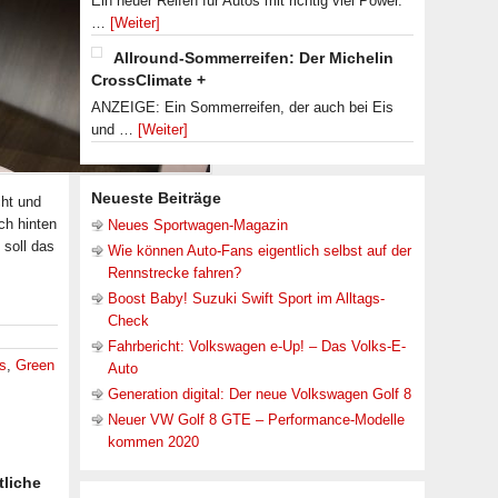
Ein neuer Reifen für Autos mit richtig viel Power.
…
[Weiter]
Allround-Sommerreifen: Der Michelin
CrossClimate +
ANZEIGE: Ein Sommerreifen, der auch bei Eis
und …
[Weiter]
Neueste Beiträge
cht und
ch hinten
Neues Sportwagen-Magazin
 soll das
Wie können Auto-Fans eigentlich selbst auf der
Rennstrecke fahren?
Boost Baby! Suzuki Swift Sport im Alltags-
Check
Fahrbericht: Volkswagen e-Up! – Das Volks-E-
s
,
Green
Auto
Generation digital: Der neue Volkswagen Golf 8
Neuer VW Golf 8 GTE – Performance-Modelle
kommen 2020
tliche