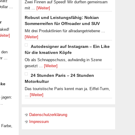
 März
Zwei Finnen auf Speed! Wir durften gemeinsam
Dollar …
mit …
[Weiter]
Robust und Leistungsfähig: Nokian
r
Sommerreifen für Offroader und SUV
eaked!
Mit drei Produktlinien für allradangetriebene …
eiter]
[Weiter]
Autodesigner auf Instagram – Ein Like
f den
für die kreativen Köpfe
ahr …
Ob als Schnappschuss, aufwändig in Szene
gesetzt …
[Weiter]
24 Stunden Paris – 24 Stunden
Motorkultur
cke
Das touristische Paris kennt man ja. Eiffel-Turm,
…
[Weiter]
 jagen:
 …
Datenschutzerklärung
Impressum
r Farbe,