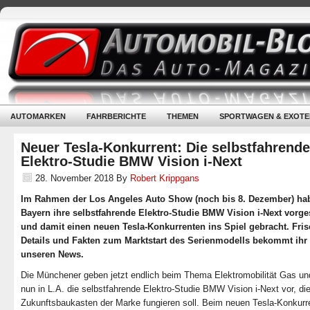
AUTOMARKEN
FAHRBERICHTE
THEMEN
SPORTWAGEN & EXOTE
Neuer Tesla-Konkurrent: Die selbstfahrende
Elektro-Studie BMW Vision i-Next
28. November 2018
By
Robert Krippgans
Im Rahmen der Los Angeles Auto Show (noch bis 8. Dezember) ha
Bayern ihre selbstfahrende Elektro-Studie BMW Vision i-Next vorges
und damit einen neuen Tesla-Konkurrenten ins Spiel gebracht. Fri
Details und Fakten zum Marktstart des Serienmodells bekommt ihr 
unseren News.
Die Münchener geben jetzt endlich beim Thema Elektromobilität Gas und
nun in L.A. die selbstfahrende Elektro-Studie BMW Vision i-Next vor, die
Zukunftsbaukasten der Marke fungieren soll. Beim neuen Tesla-Konkurre