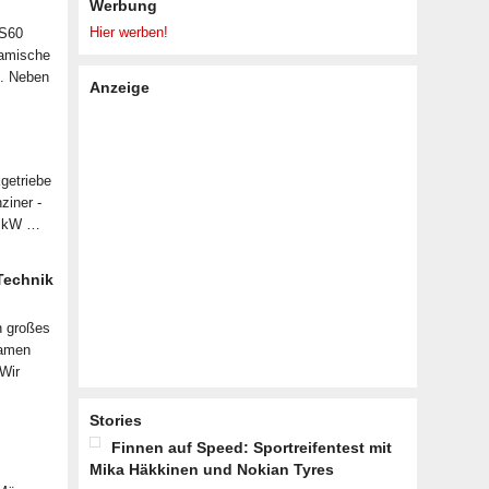
Werbung
Hier werben!
 S60
namische
n. Neben
Anzeige
getriebe
ziner -
07 kW …
 Technik
n großes
samen
 Wir
Stories
Finnen auf Speed: Sportreifentest mit
Mika Häkkinen und Nokian Tyres