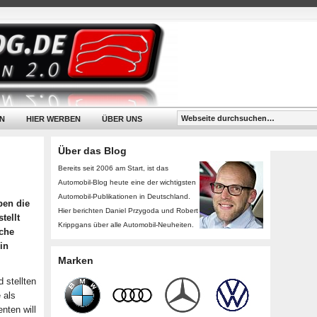
N
HIER WERBEN
ÜBER UNS
Über das Blog
Bereits seit 2006 am Start, ist das
Automobil-Blog heute eine der wichtigsten
Automobil-Publikationen in Deutschland.
ben die
Hier berichten Daniel Przygoda und Robert
tellt
Krippgans über alle Automobil-Neuheiten.
sche
in
Marken
 stellten
 als
nten will