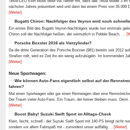
Tesla-CEO Elon Musk teilte via Twitter mit, dass das Tesla Model 3 im
nächsten Jahres präsentiert wird und dann bei einem Preis von 35.000 
[Weiter]
Bugatti Chiron: Nachfolger des Veyron wird noch schnelle
Ein erstes Bild des Bugatti Veyron-Nachfolgers wurde nun erstmals gel
Chiron soll der Nachfolger heißen, der vermutlich in Pebble Beach, …
[W
Porsche Boxster 2016 als Vierzylinder?
Da die dritte Generation des Porsche Boxster (981) bereits seit 2012 au
Straßen rollt, wird es Zeit ihn ein wenig aufzubügeln. Im kommenden J
[Weiter]
Neue Sportwagen:
Wie können Auto-Fans eigentlich selbst auf der Rennstre
fahren?
Mal einen Sportwagen oder gar einen Rennwagen über eine Rennstrecke
Der Traum vieler Auto-Fans. Ein Traum, der keiner bleiben muss. Denn
[Weiter]
Boost Baby! Suzuki Swift Sport im Alltags-Check
Klein, leicht, schnell - der Suzuki Swift Sport mit 140 PS bringt nicht nu
sondern vor allem Fahrspaß mit - zumindest unser auffällig …
[Weiter]