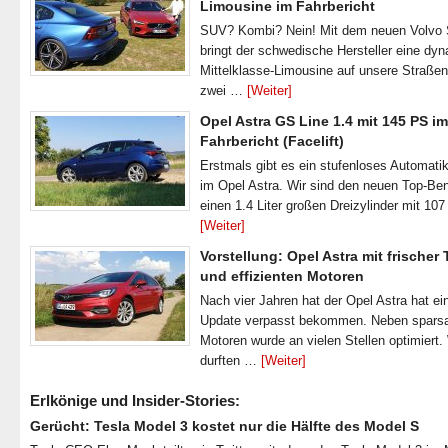
Limousine im Fahrbericht
SUV? Kombi? Nein! Mit dem neuen Volvo
bringt der schwedische Hersteller eine dy
Mittelklasse-Limousine auf unsere Straße
zwei …
[Weiter]
Opel Astra GS Line 1.4 mit 145 PS im
Fahrbericht (Facelift)
Erstmals gibt es ein stufenloses Automatik
im Opel Astra. Wir sind den neuen Top-Ben
einen 1.4 Liter großen Dreizylinder mit 1
[Weiter]
Vorstellung: Opel Astra mit frischer
und effizienten Motoren
Nach vier Jahren hat der Opel Astra hat ei
Update verpasst bekommen. Neben spar
Motoren wurde an vielen Stellen optimiert.
durften …
[Weiter]
Erlkönige und Insider-Stories:
Gerücht: Tesla Model 3 kostet nur die Hälfte des Model S