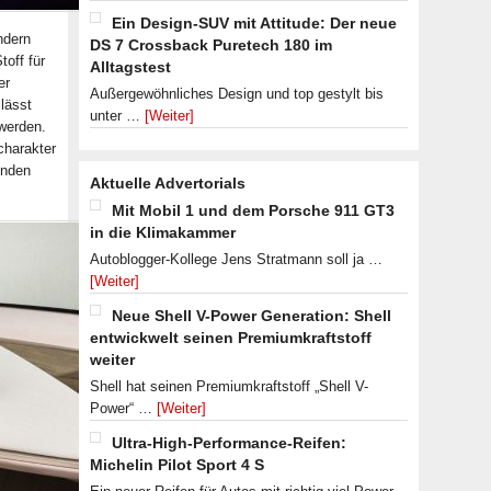
Ein Design-SUV mit Attitude: Der neue
ndern
DS 7 Crossback Puretech 180 im
off für
Alltagstest
er
Außergewöhnliches Design und top gestylt bis
lässt
unter …
[Weiter]
werden.
charakter
unden
Aktuelle Advertorials
Mit Mobil 1 und dem Porsche 911 GT3
in die Klimakammer
Autoblogger-Kollege Jens Stratmann soll ja …
[Weiter]
Neue Shell V-Power Generation: Shell
entwickwelt seinen Premiumkraftstoff
weiter
Shell hat seinen Premiumkraftstoff „Shell V-
Power“ …
[Weiter]
Ultra-High-Performance-Reifen:
Michelin Pilot Sport 4 S