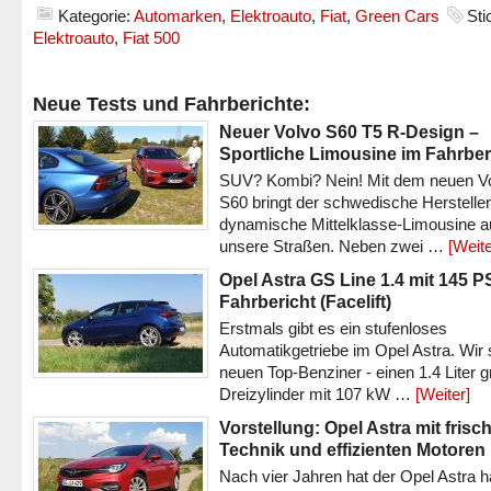
Kategorie:
Automarken
,
Elektroauto
,
Fiat
,
Green Cars
Sti
Elektroauto
,
Fiat 500
Neue Tests und Fahrberichte:
Neuer Volvo S60 T5 R-Design –
Sportliche Limousine im Fahrber
SUV? Kombi? Nein! Mit dem neuen V
S60 bringt der schwedische Hersteller
dynamische Mittelklasse-Limousine a
unsere Straßen. Neben zwei …
[Weite
Opel Astra GS Line 1.4 mit 145 P
Fahrbericht (Facelift)
Erstmals gibt es ein stufenloses
Automatikgetriebe im Opel Astra. Wir 
neuen Top-Benziner - einen 1.4 Liter 
Dreizylinder mit 107 kW …
[Weiter]
Vorstellung: Opel Astra mit frisc
Technik und effizienten Motoren
Nach vier Jahren hat der Opel Astra h