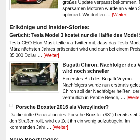
großes Update verpasst bekommen.
sparsamen Motoren wurde an vielen S
optimiert. Wir durften …
[Weiter]
Erlkönige und Insider-Stories:
Gerücht: Tesla Model 3 kostet nur die Hälfte des Model
Tesla-CEO Elon Musk teilte via Twitter mit, dass das Tesla Mode
März nächsten Jahres präsentiert wird und dann bei einem Prei
35.000 Dollar …
[Weiter]
Bugatti Chiron: Nachfolger des 
wird noch schneller
Ein erstes Bild des Bugatti Veyron-
Nachfolgers wurde nun erstmals gele
Chiron soll der Nachfolger heißen, der
vermutlich in Pebble Beach, …
[Weite
Porsche Boxster 2016 als Vierzylinder?
Da die dritte Generation des Porsche Boxster (981) bereits seit 
den Straßen rollt, wird es Zeit ihn ein wenig aufzubügeln. Im
kommenden Jahr …
[Weiter]
Neue Sportwagen: