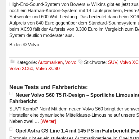
High-End-Sound-System von Bowers & Wilkins gibt es jetzt zusä
noch ein Harman-Kardon-System mit 14 Lautsprechern, Fresh-A
Subwoofer und 600 Watt Leistung. Das bedeutet dann beim XC6
Aufpreis von 840 Euro gegenüber dem Standard-Soundsystem 
beim XC90 fällt der Aufpreis von 3.300 Euro im Vergleich zum 
System deutlich moderater aus.
Bilder: © Volvo
Kategorie:
Automarken
,
Volvo
Stichworte:
SUV
,
Volvo XC
Volvo XC60
,
Volvo XC90
Neue Tests und Fahrberichte:
Neuer Volvo S60 T5 R-Design – Sportliche Limousin
Fahrbericht
SUV? Kombi? Nein! Mit dem neuen Volvo S60 bringt der schwe
Hersteller eine dynamische Mittelklasse-Limousine auf unsere S
Neben zwei …
[Weiter]
Opel Astra GS Line 1.4 mit 145 PS im Fahrbericht (Fac
Erstmals gibt es ein stufenloses Automatikgetriebe im Opel Astr