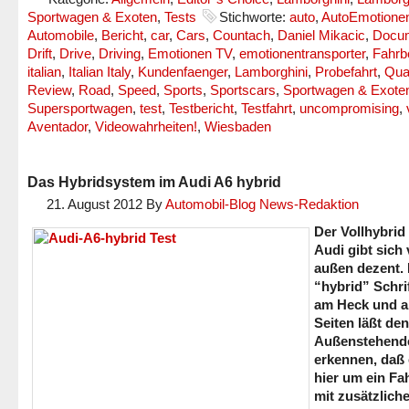
Sportwagen & Exoten
,
Tests
Stichworte:
auto
,
AutoEmotione
Automobile
,
Bericht
,
car
,
Cars
,
Countach
,
Daniel Mikacic
,
Docum
Drift
,
Drive
,
Driving
,
Emotionen TV
,
emotionentransporter
,
Fahrb
italian
,
Italian Italy
,
Kundenfaenger
,
Lamborghini
,
Probefahrt
,
Qual
Review
,
Road
,
Speed
,
Sports
,
Sportscars
,
Sportwagen & Exote
Supersportwagen
,
test
,
Testbericht
,
Testfahrt
,
uncompromising
,
Aventador
,
Videowahrheiten!
,
Wiesbaden
Das Hybridsystem im Audi A6 hybrid
21. August 2012
By
Automobil-Blog News-Redaktion
Der Vollhybrid
Audi gibt sich
außen dezent. 
“hybrid” Schri
am Heck und a
Seiten läßt den
Außenstehend
erkennen, daß 
hier um ein Fa
mit zusätzlich