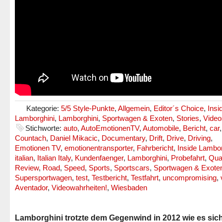
Kategorie:
5/5 Style-Punkte
,
Allgemein
,
Editor´s Choice
,
Insi
Lamborghini
,
Lamborghini
,
Sportwagen & Exoten
,
Stories
,
Video
Stichworte:
auto
,
AutoEmotionenTV
,
Automobile
,
Bericht
,
car
Countach
,
Daniel Mikacic
,
Documentary
,
Drift
,
Drive
,
Driving
,
Emotionen TV
,
emotionentransporter
,
Fahrbericht
,
Inside Lambor
italian
,
Italian Italy
,
Kundenfaenger
,
Lamborghini
,
Probefahrt
,
Qual
Review
,
Road
,
Speed
,
Sports
,
Sportscars
,
Sportwagen & Exote
Supersportwagen
,
test
,
Testbericht
,
Testfahrt
,
uncompromising
,
Aventador
,
Videowahrheiten!
,
Wiesbaden
Lamborghini trotzte dem Gegenwind in 2012 wie es sic