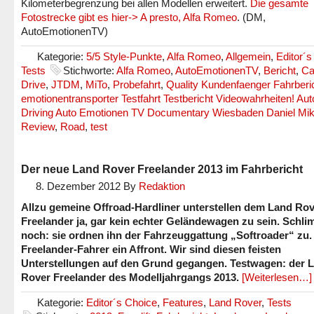
Kilometerbegrenzung bei allen Modellen erweitert.
Die gesamte
Fotostrecke gibt es hier-> A presto, Alfa Romeo
. (DM,
AutoEmotionenTV)
Kategorie:
5/5 Style-Punkte
,
Alfa Romeo
,
Allgemein
,
Editor´s
Tests
Stichworte:
Alfa Romeo
,
AutoEmotionenTV
,
Bericht
,
Ca
Drive
,
JTDM
,
MiTo
,
Probefahrt
,
Quality Kundenfaenger Fahrberi
emotionentransporter Testfahrt Testbericht Videowahrheiten! Au
Driving Auto Emotionen TV Documentary Wiesbaden Daniel Mik
Review
,
Road
,
test
Der neue Land Rover Freelander 2013 im Fahrbericht
8. Dezember 2012
By
Redaktion
Allzu gemeine Offroad-Hardliner unterstellen dem Land Ro
Freelander ja, gar kein echter Geländewagen zu sein. Schl
noch: sie ordnen ihn der Fahrzeuggattung „Softroader“ zu.
Freelander-Fahrer ein Affront. Wir sind diesen feisten
Unterstellungen auf den Grund gegangen. Testwagen: der 
Rover Freelander des Modelljahrgangs 2013.
[Weiterlesen…]
Kategorie:
Editor´s Choice
,
Features
,
Land Rover
,
Tests