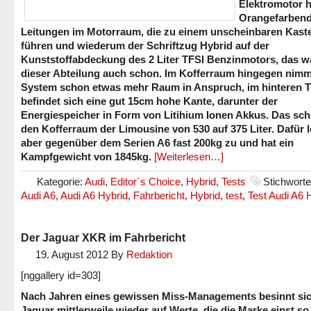
Elektromotor h
Orangefarben
Leitungen im Motorraum, die zu einem unscheinbaren Kast
führen und wiederum der Schriftzug Hybrid auf der
Kunststoffabdeckung des 2 Liter TFSI Benzinmotors, das wa
dieser Abteilung auch schon. Im Kofferraum hingegen nimm
System schon etwas mehr Raum in Anspruch, im hinteren T
befindet sich eine gut 15cm hohe Kante, darunter der
Energiespeicher in Form von Litihium Ionen Akkus. Das sch
den Kofferraum der Limousine von 530 auf 375 Liter. Dafür l
aber gegenüber dem Serien A6 fast 200kg zu und hat ein
Kampfgewicht von 1845kg.
[Weiterlesen…]
Kategorie:
Audi
,
Editor´s Choice
,
Hybrid
,
Tests
Stichwort
Audi A6
,
Audi A6 Hybrid
,
Fahrbericht
,
Hybrid
,
test
,
Test Audi A6 
Der Jaguar XKR im Fahrbericht
19. August 2012
By
Redaktion
[nggallery id=303]
Nach Jahren eines gewissen Miss-Managements besinnt si
Jaguar mittlerweile wieder auf Werte, die die Marke einst so