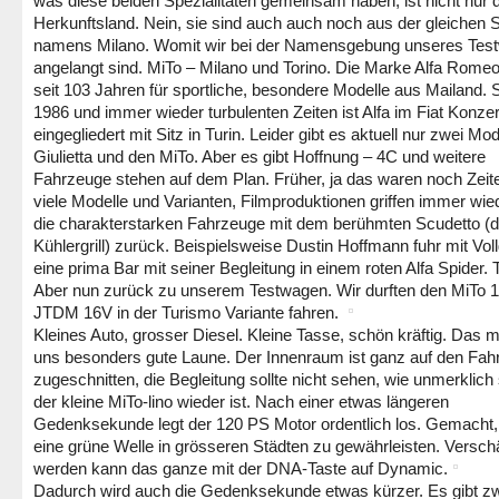
was diese beiden Spezialitäten gemeinsam haben, ist nicht nur 
Herkunftsland. Nein, sie sind auch auch noch aus der gleichen S
namens Milano. Womit wir bei der Namensgebung unseres Tes
angelangt sind. MiTo – Milano und Torino. Die Marke Alfa Romeo
seit 103 Jahren für sportliche, besondere Modelle aus Mailand. S
1986 und immer wieder turbulenten Zeiten ist Alfa im Fiat Konze
eingegliedert mit Sitz in Turin. Leider gibt es aktuell nur zwei Mod
Giulietta und den MiTo. Aber es gibt Hoffnung – 4C und weitere
Fahrzeuge stehen auf dem Plan. Früher, ja das waren noch Zeit
viele Modelle und Varianten, Filmproduktionen griffen immer wie
die charakterstarken Fahrzeuge mit dem berühmten Scudetto (d
Kühlergrill) zurück. Beispielsweise Dustin Hoffmann fuhr mit Voll
eine prima Bar mit seiner Begleitung in einem roten Alfa Spider. T
Aber nun zurück zu unserem Testwagen. Wir durften den MiTo 1
JTDM 16V in der Turismo Variante fahren.
Kleines Auto, grosser Diesel. Kleine Tasse, schön kräftig. Das 
uns besonders gute Laune. Der Innenraum ist ganz auf den Fah
zugeschnitten, die Begleitung sollte nicht sehen, wie unmerklich 
der kleine MiTo-lino wieder ist. Nach einer etwas längeren
Gedenksekunde legt der 120 PS Motor ordentlich los. Gemacht
eine grüne Welle in grösseren Städten zu gewährleisten. Verschä
werden kann das ganze mit der DNA-Taste auf Dynamic.
Dadurch wird auch die Gedenksekunde etwas kürzer. Es gibt z