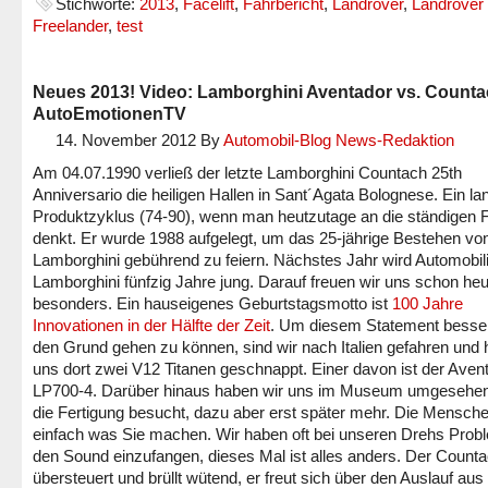
Stichworte:
2013
,
Facelift
,
Fahrbericht
,
Landrover
,
Landrover
Freelander
,
test
Neues 2013! Video: Lamborghini Aventador vs. Counta
AutoEmotionenTV
14. November 2012
By
Automobil-Blog News-Redaktion
Am 04.07.1990 verließ der letzte Lamborghini Countach 25th
Anniversario die heiligen Hallen in Sant´Agata Bolognese. Ein la
Produktzyklus (74-90), wenn man heutzutage an die ständigen F
denkt. Er wurde 1988 aufgelegt, um das 25-jährige Bestehen vo
Lamborghini gebührend zu feiern. Nächstes Jahr wird Automobil
Lamborghini fünfzig Jahre jung. Darauf freuen wir uns schon he
besonders. Ein hauseigenes Geburtstagsmotto ist
100 Jahre
Innovationen in der Hälfte der Zeit
. Um diesem Statement besser
den Grund gehen zu können, sind wir nach Italien gefahren und
uns dort zwei V12 Titanen geschnappt. Einer davon ist der Aven
LP700-4. Darüber hinaus haben wir uns im Museum umgesehe
die Fertigung besucht, dazu aber erst später mehr. Die Mensche
einfach was Sie machen. Wir haben oft bei unseren Drehs Prob
den Sound einzufangen, dieses Mal ist alles anders. Der Count
übersteuert und brüllt wütend, er freut sich über den Auslauf au