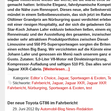
gemacht hatten: britische Eleganz, fahrdynamische Kompe
und die Nähe zum Rennsport. Dieses neue, alte Selbstverst
mündet in einem Selbstbewusstsein, das sich jetzt im Rah
Oldtimer Grandprix am Nürburgring quasi verdichtet erleben
mit einer riesigen Hospitality, auf der sich die geladenen Gä
Star-Koch Johann Lafer exklusiv bekochen ließen, einem e
Renneinsatz und der Ausstellung des gesamten, inzwische
wieder sehr attraktiven Produktportfolios zwischen Diesel-
Limousine und 550 PS-Supersportwagen sorgten die Briten 
einen echten Big Bang. Wir verzichteten auf die Künste ein
Johann Lafer und genossen ein Menü nach unserem ganz e
Gusto. Zutaten: 5,0-Liter V8-Motor mit Direkteinspritzung,
Kompressor-Aufladung und saftigen 510 PS. Das alles servi
Jaguar XKR-Cabrio.
[Weiterlesen…]
Kategorie:
Editor´s Choice
,
Jaguar
,
Sportwagen & Exoten
,
Te
Stichworte:
Fahrbericht
,
Jaguar
,
Jaguar XKR
,
Jaguar XKR
Fahrbericht
,
Nürburgring
,
Sportwagen & Exoten
,
test
Der neue Toyota GT86 im Fahrbericht
29. Juni 2012
By
Automobil-Blog News-Redaktion