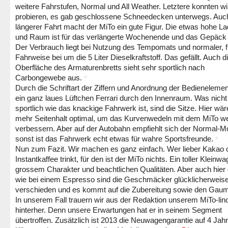
weitere Fahrstufen, Normal und All Weather. Letztere konnten w
probieren, es gab geschlossene Schneedecken unterwegs. Auc
längerer Fahrt macht der MiTo ein gute Figur. Die etwas hohe L
und Raum ist für das verlängerte Wochenende und das Gepäck
Der Verbrauch liegt bei Nutzung des Tempomats und normaler, fl
Fahrweise bei um die 5 Liter Dieselkraftstoff. Das gefällt. Auch d
Oberfläche des Armaturenbretts sieht sehr sportlich nach
Carbongewebe aus.
Durch die Schriftart der Ziffern und Anordnung der Bedieneleme
ein ganz laues Lüftchen Ferrari durch den Innenraum. Was nicht
sportlich wie das knackige Fahrwerk ist, sind die Sitze. Hier wä
mehr Seitenhalt optimal, um das Kurvenwedeln mit dem MiTo we
verbessern. Aber auf der Autobahn empfiehlt sich der Normal-M
sonst ist das Fahrwerk echt etwas für wahre Sportsfreunde.
Nun zum Fazit. Wir machen es ganz einfach. Wer lieber Kakao 
Instantkaffee trinkt, für den ist der MiTo nichts. Ein toller Kleinw
grossem Charakter und beachtlichen Qualitäten. Aber auch hier g
wie bei einem Espresso sind die Geschmäcker glücklicherweis
verschieden und es kommt auf die Zubereitung sowie den Gau
In unserem Fall trauern wir aus der Redaktion unserem MiTo-lin
hinterher. Denn unsere Erwartungen hat er in seinem Segment
übertroffen. Zusätzlich ist 2013 die Neuwagengarantie auf 4 Jah