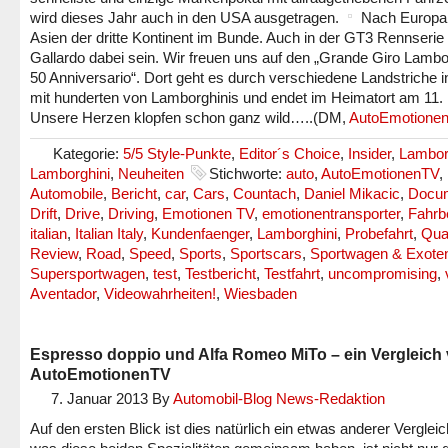
wird dieses Jahr auch in den USA ausgetragen.
Nach Europa
Asien der dritte Kontinent im Bunde. Auch in der GT3 Rennserie 
Gallardo dabei sein. Wir freuen uns auf den „Grande Giro Lambo
50 Anniversario“. Dort geht es durch verschiedene Landstriche in
mit hunderten von Lamborghinis und endet im Heimatort am 11. 
Unsere Herzen klopfen schon ganz wild…..(DM,
AutoEmotione
Kategorie:
5/5 Style-Punkte
,
Editor´s Choice
,
Insider
,
Lambor
Lamborghini
,
Neuheiten
Stichworte:
auto
,
AutoEmotionenTV
,
Automobile
,
Bericht
,
car
,
Cars
,
Countach
,
Daniel Mikacic
,
Docum
Drift
,
Drive
,
Driving
,
Emotionen TV
,
emotionentransporter
,
Fahrb
italian
,
Italian Italy
,
Kundenfaenger
,
Lamborghini
,
Probefahrt
,
Qual
Review
,
Road
,
Speed
,
Sports
,
Sportscars
,
Sportwagen & Exote
Supersportwagen
,
test
,
Testbericht
,
Testfahrt
,
uncompromising
,
Aventador
,
Videowahrheiten!
,
Wiesbaden
Espresso doppio und Alfa Romeo MiTo – ein Vergleich
AutoEmotionenTV
7. Januar 2013
By
Automobil-Blog News-Redaktion
Auf den ersten Blick ist dies natürlich ein etwas anderer Verglei