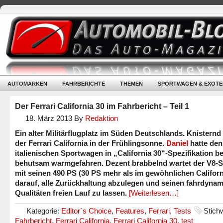
AUTOMARKEN
FAHRBERICHTE
THEMEN
SPORTWAGEN & EXOTE
Der Ferrari California 30 im Fahrbericht – Teil 1
18. März 2013
By
Redaktion
Ein alter Militärflugplatz im Süden Deutschlands. Knisternd
der Ferrari California in der Frühlingsonne.
Daniel
hatte den
italienischen Sportwagen in „California 30“-Spezifikation be
behutsam warmgefahren. Dezent brabbelnd wartet der V8-S
mit seinen 490 PS (30 PS mehr als im gewöhnlichen Californ
darauf, alle Zurückhaltung abzulegen und seinen fahrdyna
Qualitäten freien Lauf zu lassen.
[Weiterlesen…]
Kategorie:
Editor´s Choice
,
Features
,
Ferrari
,
Tests
Stich
Fahrbericht
,
Ferrari California
,
Ferrari California 30
,
test