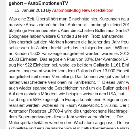
gehört – AutoEmotionenTV
13. Januar 2013
By
Automobil-Blog News-Redaktion
Was eine Zeit. Überall hört man Einschnitte hier, Kürzungen da 
massive Absatzeinbrüche dort. Automobili Lamborghini feiert 20
50-jährige Firmenbestehen. Aber die scharfen Bullen aus Santa’
Bolognese haben weitere Gründe zu feiern. Trotz anhaltender
Unsicherheit auf den Märkten konnten die Italiener das Jahr freu
schliessen. In Zahlen drückt sich das im folgenden aus : Währe
an Kunden 1.602 Fahrzeuge ausgeliefert wurden, waren es 201
2.083 Einheiten. Das ergibt ein Plus von 30%. Der Aventador LP
trug hier 922 Einheiten bei, wobei es bei dem Gallardo 1.161 Ein
waren. Insgesamt wurden von dem Gallardo über 13.000 Einhei
ausgeliefert seit seiner Vorstellung. Das können wir gut verstehe
hatten verschiedene Versionen im Fahrbericht.
Dieses Jahr w
auch wieder spannende Geschichten rund um die Bullen geben
Auf den globalen Märkten, wie beispielsweise in den USA, hat
Lamborghini 53% zugelegt. In Europa konnte eine Steigerung v
realisiert werden, wobei es im Raum Asia/Pacific 9 % sind. Der 
Aventador Roadster LP700-4 wird die ungebrochene Nachfrage
dem Supersportwagen dieses Jahr weiter verschärfen.
Die
Motorsportaktivitäten werden dem Wachstum angepasst. Der we
schnellste und einzige Markenpokal mit allradgetriebenen Fahr