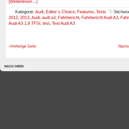
[Weiterlesen…]
Kategorie:
Audi
,
Editor´s Choice
,
Features
,
Tests
Stichwor
2012
,
2013
,
Audi
,
audi a3
,
Fahrbericht
,
Fahrbericht Audi A3
,
Fahr
Audi A3 1.8 TFSI
,
test
,
Test Audi A3
«Vorherige Seite
Nächs
NACH OBEN