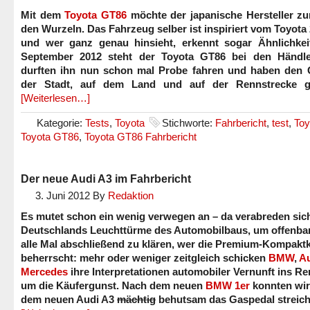
Mit dem
Toyota GT86
möchte der japanische Hersteller zu
den Wurzeln. Das Fahrzeug selber ist inspiriert vom Toyot
und wer ganz genau hinsieht, erkennt sogar Ähnlichkei
September 2012 steht der Toyota GT86 bei den Händle
durften ihn nun schon mal Probe fahren und haben den 
der Stadt, auf dem Land und auf der Rennstrecke ge
[Weiterlesen…]
Kategorie:
Tests
,
Toyota
Stichworte:
Fahrbericht
,
test
,
Toy
Toyota GT86
,
Toyota GT86 Fahrbericht
Der neue Audi A3 im Fahrbericht
3. Juni 2012
By
Redaktion
Es mutet schon ein wenig verwegen an – da verabreden sic
Deutschlands Leuchttürme des Automobilbaus, um offenbar 
alle Mal abschließend zu klären, wer die Premium-Kompakt
beherrscht: mehr oder weniger zeitgleich schicken
BMW
,
A
Mercedes
ihre Interpretationen automobiler Vernunft ins R
um die Käufergunst. Nach dem neuen
BMW 1er
konnten wir
dem neuen Audi A3
mächtig
behutsam das Gaspedal streich