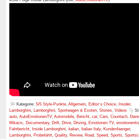
Kategorie:
5/5 Style-Punkte
,
Allgemein
,
Editor´s Choice
,
Insider
,
Lamborghini
,
Lamborghini
,
Sportwagen & Exoten
,
Stories
,
Videos
St
auto
,
AutoEmotionenTV
,
Automobile
,
Bericht
,
car
,
Cars
,
Countach
,
Dani
Mikacic
,
Documentary
,
Drift
,
Drive
,
Driving
,
Emotionen TV
,
emotionentra
Fahrbericht
,
Inside Lamborghini
,
italian
,
Italian Italy
,
Kundenfaenger
,
Lamborghini
,
Probefahrt
,
Quality
,
Review
,
Road
,
Speed
,
Sports
,
Sportsc