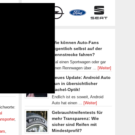
Frische Artikel
Wie können Auto-Fans
eigentlich selbst auf der
Rennstrecke fahren?
Mal einen Sportwagen oder gar
einen Rennwagen über …
[Weiter]
Neues Update: Android Auto
nun in übersichtlicher
Kachel-Optik!
Endlich ist es soweit, Android
Auto hat einen …
[Weiter]
ichworte:
Gebrauchtreifentests für
el
mehr Transparenz: Wie
nsporter
,
sicher sind Reifen mit
Mindestprofil?
ars
,