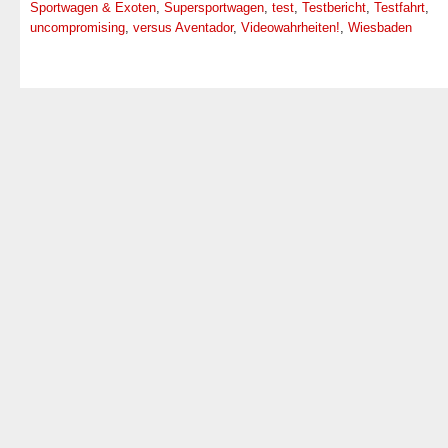
Sportwagen & Exoten
,
Supersportwagen
,
test
,
Testbericht
,
Testfahrt
,
uncompromising
,
versus Aventador
,
Videowahrheiten!
,
Wiesbaden