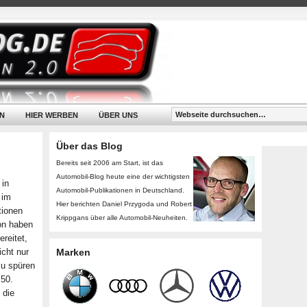
N
HIER WERBEN
ÜBER UNS
Über das Blog
Bereits seit 2006 am Start, ist das
Automobil-Blog heute eine der wichtigsten
 in
Automobil-Publikationen in Deutschland.
 im
Hier berichten Daniel Przygoda und Robert
tionen
Krippgans über alle Automobil-Neuheiten.
ion haben
reitet,
icht nur
Marken
zu spüren
 50.
 die