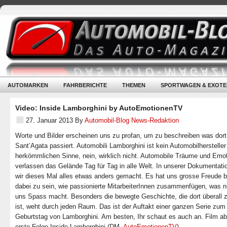
AUTOMARKEN
FAHRBERICHTE
THEMEN
SPORTWAGEN & EXOTE
Video: Inside Lamborghini by AutoEmotionenTV
27. Januar 2013
By
Automobil-Blog News-Redaktion
Worte und Bilder erscheinen uns zu profan, um zu beschreiben was dort
Sant’Agata passiert. Automobili Lamborghini ist kein Automobilhersteller
herkömmlichen Sinne, nein, wirklich nicht. Automobile Träume und Emo
verlassen das Gelände Tag für Tag in alle Welt. In unserer Dokumentat
wir dieses Mal alles etwas anders gemacht. Es hat uns grosse Freude be
dabei zu sein, wie passionierte MitarbeiterInnen zusammenfügen, was n
uns Spass macht. Besonders die bewegte Geschichte, die dort überall 
ist, weht durch jeden Raum. Das ist der Auftakt einer ganzen Serie zum
Geburtstag von Lamborghini. Am besten, Ihr schaut es auch an. Film ab
erste Folge Inside Lamborghini.(DM,
AutoEmotionenTV
)