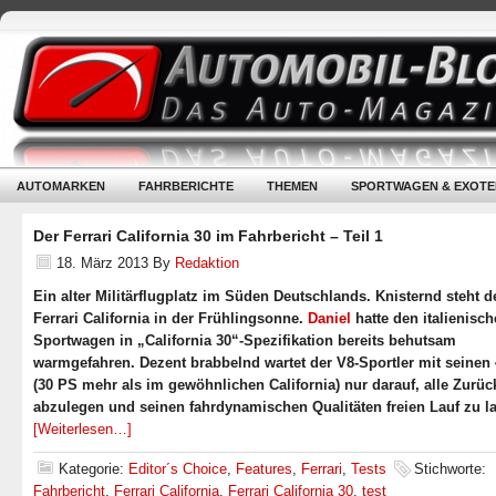
AUTOMARKEN
FAHRBERICHTE
THEMEN
SPORTWAGEN & EXOTE
Der Ferrari California 30 im Fahrbericht – Teil 1
18. März 2013
By
Redaktion
Ein alter Militärflugplatz im Süden Deutschlands. Knisternd steht d
Ferrari California in der Frühlingsonne.
Daniel
hatte den italienisc
Sportwagen in „California 30“-Spezifikation bereits behutsam
warmgefahren. Dezent brabbelnd wartet der V8-Sportler mit seinen
(30 PS mehr als im gewöhnlichen California) nur darauf, alle Zurü
abzulegen und seinen fahrdynamischen Qualitäten freien Lauf zu l
[Weiterlesen…]
Kategorie:
Editor´s Choice
,
Features
,
Ferrari
,
Tests
Stichworte:
Fahrbericht
,
Ferrari California
,
Ferrari California 30
,
test