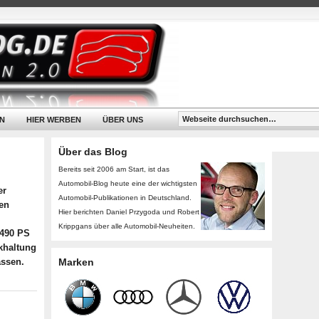
N
HIER WERBEN
ÜBER UNS
Über das Blog
Bereits seit 2006 am Start, ist das
Automobil-Blog heute eine der wichtigsten
er
Automobil-Publikationen in Deutschland.
hen
Hier berichten Daniel Przygoda und Robert
Krippgans über alle Automobil-Neuheiten.
 490 PS
ckhaltung
assen.
Marken