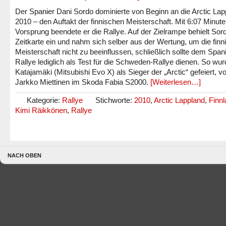
Der Spanier Dani Sordo dominierte von Beginn an die Arctic Lap
2010 – den Auftakt der finnischen Meisterschaft. Mit 6:07 Minut
Vorsprung beendete er die Rallye. Auf der Zielrampe behielt Sor
Zeitkarte ein und nahm sich selber aus der Wertung, um die finn
Meisterschaft nicht zu beeinflussen, schließlich sollte dem Spani
Rallye lediglich als Test für die Schweden-Rallye dienen. So wur
Katajamäki (Mitsubishi Evo X) als Sieger der „Arctic“ gefeiert, vo
Jarkko Miettinen im Skoda Fabia S2000.
[Weiterlesen…]
Kategorie:
Rallye
Stichworte:
2010
,
Arctic Lappland
,
Finn
Kimi Räikkönen
,
Rallye
NACH OBEN