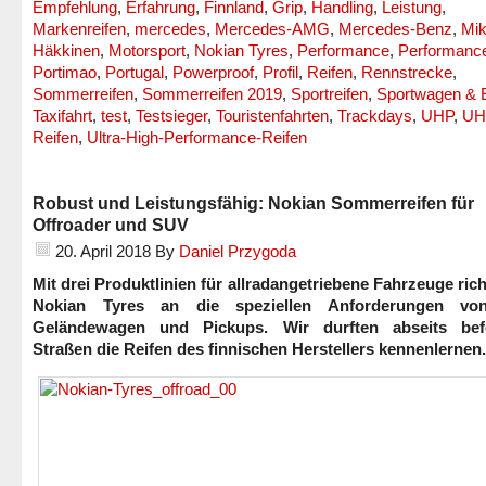
Empfehlung
,
Erfahrung
,
Finnland
,
Grip
,
Handling
,
Leistung
,
Markenreifen
,
mercedes
,
Mercedes-AMG
,
Mercedes-Benz
,
Mi
Häkkinen
,
Motorsport
,
Nokian Tyres
,
Performance
,
Performance
Portimao
,
Portugal
,
Powerproof
,
Profil
,
Reifen
,
Rennstrecke
,
Sommerreifen
,
Sommerreifen 2019
,
Sportreifen
,
Sportwagen & 
Taxifahrt
,
test
,
Testsieger
,
Touristenfahrten
,
Trackdays
,
UHP
,
UH
Reifen
,
Ultra-High-Performance-Reifen
Robust und Leistungsfähig: Nokian Sommerreifen für
Offroader und SUV
20. April 2018
By
Daniel Przygoda
Mit drei Produktlinien für allradangetriebene Fahrzeuge rich
Nokian Tyres an die speziellen Anforderungen vo
Geländewagen und Pickups. Wir durften abseits befe
Straßen die Reifen des finnischen Herstellers kennenlernen.