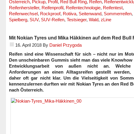
Österreich
,
Pickup
,
Profil
,
Red Bull Ring
,
Reifen
,
Reifenentwickl
Reifenhersteller
,
Reifenprofil
,
Reifentechnologie
,
Reifentest
,
Reifenwechsel
,
Rockproof
,
Rotiiva
,
Seitenwand
,
Sommerreifen
,
Spielberg
,
SUV
,
SUV‐Reifen
,
Testsieger
,
Wald
,
zLine
Mit Nokian Tyres und Mika Häkkinen auf dem Red Bull 
16. April 2018
By
Daniel Przygoda
Reifen sind eine Wissenschaft für sich – nicht nur im Mot
Den unscheinbaren Gummis sieht man das viele Knowhow 
Entwicklungsarbeit von außen nicht an. Welche
Anforderungen an einen Alltagsreifen gestellt werden, 
daher oft gar nicht klar. Um die Vielseitigkeit von Somm
kennenzulernen durften wir mit Nokian Tyres an den Red B
nach Österreich.