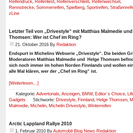
Reifendruck
,
Reifentest
,
Reifenverschleiß
,
Reifenwechsel
,
Rennstrecke
,
Sommerreifen
,
Spielberg
,
Sportreifen
,
Straßenreif
zLine
Letzter Teil von „Drivestyle“ mit Matthias Malmedie un
Thomsen: Wer ist Chef im Ring?
21. Oktober 2016
By
Redaktion
Endspurt in Michelins Webserie „Drivestyle“. Die beiden Gr
Moderatoren Matthias Malmedie und Helge Thomsen befin
sich noch immer im hohen Norden Finnlands und wollen ein
alle Mal klären, wer der „Chef im Ring“ ist.
[Weiterlesen…]
Kategorie:
Advertorials
,
Anzeigen
,
BMW
,
Editor´s Choice
,
Lif
Gadgets
Stichworte:
Drivestyle
,
Finnland
,
Helge Thomsen
,
M
Malmedie
,
Michelin
,
Michelin Drivestyle
,
Winterreifen
Arctic Lappland Rallye 2010
1. Februar 2010
By
Automobil-Blog News-Redaktion