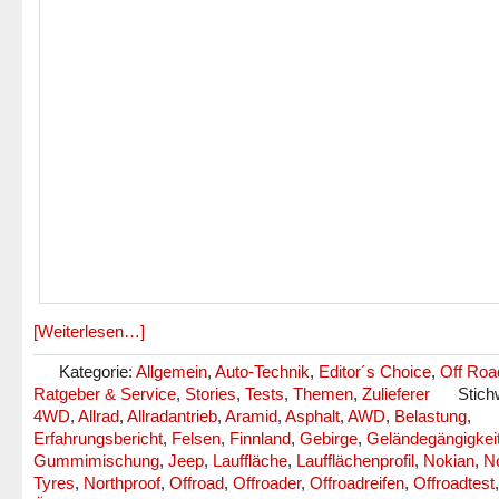
[Weiterlesen…]
Kategorie:
Allgemein
,
Auto-Technik
,
Editor´s Choice
,
Off Roa
Ratgeber & Service
,
Stories
,
Tests
,
Themen
,
Zulieferer
Stich
4WD
,
Allrad
,
Allradantrieb
,
Aramid
,
Asphalt
,
AWD
,
Belastung
,
Erfahrungsbericht
,
Felsen
,
Finnland
,
Gebirge
,
Geländegängigkei
Gummimischung
,
Jeep
,
Lauffläche
,
Laufflächenprofil
,
Nokian
,
N
Tyres
,
Northproof
,
Offroad
,
Offroader
,
Offroadreifen
,
Offroadtest
,