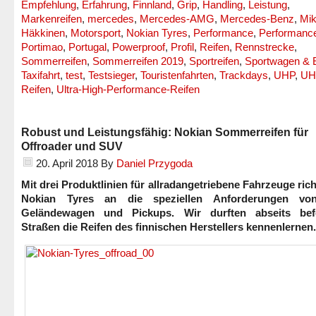
Empfehlung
,
Erfahrung
,
Finnland
,
Grip
,
Handling
,
Leistung
,
Markenreifen
,
mercedes
,
Mercedes-AMG
,
Mercedes-Benz
,
Mi
Häkkinen
,
Motorsport
,
Nokian Tyres
,
Performance
,
Performance
Portimao
,
Portugal
,
Powerproof
,
Profil
,
Reifen
,
Rennstrecke
,
Sommerreifen
,
Sommerreifen 2019
,
Sportreifen
,
Sportwagen & 
Taxifahrt
,
test
,
Testsieger
,
Touristenfahrten
,
Trackdays
,
UHP
,
UH
Reifen
,
Ultra-High-Performance-Reifen
Robust und Leistungsfähig: Nokian Sommerreifen für
Offroader und SUV
20. April 2018
By
Daniel Przygoda
Mit drei Produktlinien für allradangetriebene Fahrzeuge rich
Nokian Tyres an die speziellen Anforderungen vo
Geländewagen und Pickups. Wir durften abseits befe
Straßen die Reifen des finnischen Herstellers kennenlernen.