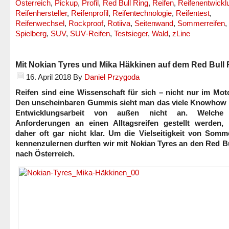
Österreich
,
Pickup
,
Profil
,
Red Bull Ring
,
Reifen
,
Reifenentwickl
Reifenhersteller
,
Reifenprofil
,
Reifentechnologie
,
Reifentest
,
Reifenwechsel
,
Rockproof
,
Rotiiva
,
Seitenwand
,
Sommerreifen
,
Spielberg
,
SUV
,
SUV‐Reifen
,
Testsieger
,
Wald
,
zLine
Mit Nokian Tyres und Mika Häkkinen auf dem Red Bull 
16. April 2018
By
Daniel Przygoda
Reifen sind eine Wissenschaft für sich – nicht nur im Mot
Den unscheinbaren Gummis sieht man das viele Knowhow 
Entwicklungsarbeit von außen nicht an. Welche
Anforderungen an einen Alltagsreifen gestellt werden, 
daher oft gar nicht klar. Um die Vielseitigkeit von Somm
kennenzulernen durften wir mit Nokian Tyres an den Red B
nach Österreich.