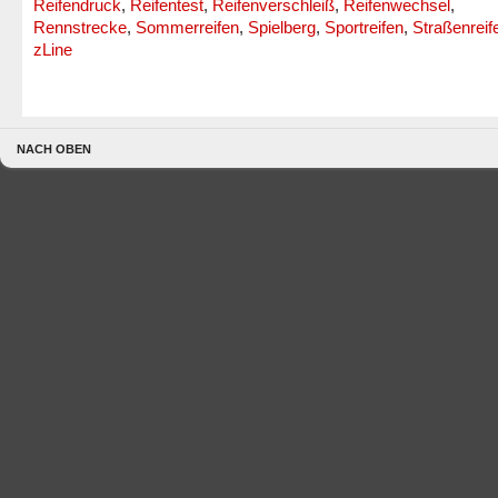
Reifendruck
,
Reifentest
,
Reifenverschleiß
,
Reifenwechsel
,
Rennstrecke
,
Sommerreifen
,
Spielberg
,
Sportreifen
,
Straßenreif
zLine
NACH OBEN