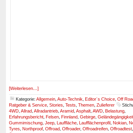
[Weiterlesen…]
Kategorie:
Allgemein
,
Auto-Technik
,
Editor´s Choice
,
Off Roa
Ratgeber & Service
,
Stories
,
Tests
,
Themen
,
Zulieferer
Stich
4WD
,
Allrad
,
Allradantrieb
,
Aramid
,
Asphalt
,
AWD
,
Belastung
,
Erfahrungsbericht
,
Felsen
,
Finnland
,
Gebirge
,
Geländegängigkei
Gummimischung
,
Jeep
,
Lauffläche
,
Laufflächenprofil
,
Nokian
,
N
Tyres
,
Northproof
,
Offroad
,
Offroader
,
Offroadreifen
,
Offroadtest
,