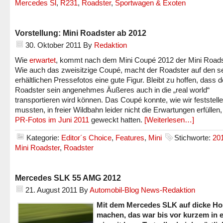
Mercedes Sl
,
R231
,
Roadster
,
Sportwagen & Exoten
Vorstellung: Mini Roadster ab 2012
30. Oktober 2011
By
Redaktion
Wie
erwartet
, kommt nach dem Mini Coupé 2012 der Mini Roads
Wie auch das zweisitzige Coupé, macht der Roadster auf den se
erhältlichen Pressefotos eine gute Figur. Bleibt zu hoffen, dass d
Roadster sein angenehmes Äußeres auch in die „real world“
transportieren wird können. Das Coupé konnte, wie wir feststell
mussten, in freier Wildbahn leider nicht die Erwartungen erfüllen,
PR-Fotos im Juni 2011
geweckt hatten.
[Weiterlesen…]
Kategorie:
Editor´s Choice
,
Features
,
Mini
Stichworte:
20
Mini Roadster
,
Roadster
Mercedes SLK 55 AMG 2012
21. August 2011
By
Automobil-Blog News-Redaktion
Mit dem Mercedes SLK auf dicke Ho
machen, das war bis vor kurzem in 