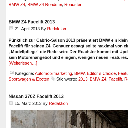
BMW Z4
,
BMW Z4 Roadster
,
Roadster
BMW Z4 Facelift 2013
21. April 2013
By
Redaktion
Pünktlich zur Cabrio-Saison 2013 präsentiert BMW ein klei
Facelift für seinen Z4. Genauer gesagt sollte maximal von ei
„Modellpflege“ die Rede sein: Der Roadster kommt mit Upd
sein Motorenangebot und einigen, wenigen neuen Features.
[Weiterlesen…]
Kategorie:
Automobilmarketing
,
BMW
,
Editor´s Choice
,
Feat
Sportwagen & Exoten
Stichworte:
2013
,
BMW Z4
,
Facelift
,
R
Nissan 370Z Facelift 2013
15. März 2013
By
Redaktion