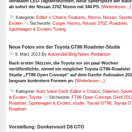
vertikalen LED-Tagfahrleuchten. Neue Speerspitze der Baure
ab sofort der Nissan 370Z Nismo mit 344 PS.
[Weiterlesen…]
Kategorie:
Editor´s Choice
,
Features
,
Nismo
,
Nissan
,
Sport
Exoten
Stichworte:
Coupe
,
Nismo
,
Nissan 370Z
,
Roadster
,
Sportwagen & Exoten
,
Tuning
Neue Fotos von der Toyota GT86 Roadster-Studie
9. März 2013
By
Automobil-Blog News-Redaktion
Nach ersten Skizzen, die Toyota vor ein paar Wochen
veröffentlichte, nimmt ein möglicher Toyota GT86-Roadster 
Studie „FT86 Open Concept“ auf dem Genfer Autosalon 20
langsam konkretere Formen an.
[Weiterlesen…]
Kategorie:
Auto-Salon Genf
,
Editor´s Choice
,
Galerien
,
Spor
& Exoten
,
Toyota
Stichworte:
FT86 Open Concept
,
Genf 201
Roadster
,
Sportwagen & Exoten
,
studie
,
Toyota GT86
,
Toyota G
Roadster
Vorstellung: Donkervoort D8 GTO