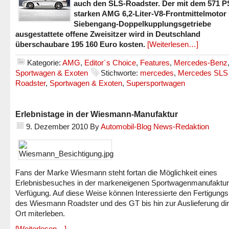
auch den SLS-Roadster. Der mit dem 571 P
starken AMG 6,2-Liter-V8-Frontmittelmotor
Siebengang-Doppelkupplungsgetriebe
ausgestattete offene Zweisitzer wird in Deutschland
überschaubare 195 160 Euro kosten.
[Weiterlesen…]
Kategorie:
AMG
,
Editor´s Choice
,
Features
,
Mercedes-Benz
Sportwagen & Exoten
Stichworte:
mercedes
,
Mercedes SL
Roadster
,
Sportwagen & Exoten
,
Supersportwagen
Erlebnistage in der Wiesmann-Manufaktur
9. Dezember 2010
By
Automobil-Blog News-Redaktion
Fans der Marke Wiesmann steht fortan die Möglichkeit eines
Erlebnisbesuches in der markeneigenen Sportwagenmanufaktur
Verfügung. Auf diese Weise können Interessierte den Fertigung
des Wiesmann Roadster und des GT bis hin zur Auslieferung dir
Ort miterleben.
[Weiterlesen…]