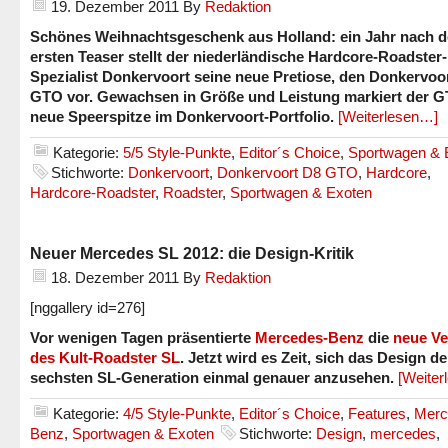
19. Dezember 2011
By
Redaktion
Schönes Weihnachtsgeschenk aus Holland: ein Jahr nach 
ersten Teaser stellt der niederländische Hardcore-Roadster-
Spezialist Donkervoort seine neue Pretiose, den Donkervoo
GTO vor. Gewachsen in Größe und Leistung markiert der G
neue Speerspitze im Donkervoort-Portfolio.
[Weiterlesen…]
Kategorie:
5/5 Style-Punkte
,
Editor´s Choice
,
Sportwagen & 
Stichworte:
Donkervoort
,
Donkervoort D8 GTO
,
Hardcore
,
Hardcore-Roadster
,
Roadster
,
Sportwagen & Exoten
Neuer Mercedes SL 2012: die Design-Kritik
18. Dezember 2011
By
Redaktion
[nggallery id=276]
Vor wenigen Tagen präsentierte
Mercedes-Benz
die
neue Ve
des Kult-Roadster SL
. Jetzt wird es Zeit, sich das Design de
sechsten SL-Generation einmal genauer anzusehen.
[Weiter
Kategorie:
4/5 Style-Punkte
,
Editor´s Choice
,
Features
,
Merc
Benz
,
Sportwagen & Exoten
Stichworte:
Design
,
mercedes
,