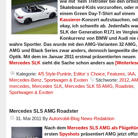
wie mit ’nem Tretroller bei den örtli
Skateboard-Kids vorzurollen, oder m
einem Green Day-T-Shirt auf einem
Kassierer
-Konzert aufzutauchen, od
okay, ich schweife ab. Jedenfalls wa
SLK der Generation R171 im Verglei
Konkurrenz von BMW und Audi nie 
wahre Sportler. Das wurde mit den AMG-Varianten 32 AMG,
AMG und Black Series zwar anders, dennoch langweilte die
Optik. Mit dem im Januar 2011 erstmal präsentierten neuen
Mercedes SLK
sieht die Sache schon anders aus
[Weiterle
Kategorie:
4/5 Style-Punkte
,
Editor´s Choice
,
Features
,
IAA
,
Mercedes-Benz
,
Sportwagen & Exoten
Stichworte:
2012
,
A
mercedes
,
Mercedes SLK
,
Mercedes SLK 55 AMG
,
Roadster
,
Sportwagen & Exoten
Mercedes SLS AMG Roadster
31. Mai 2011
By
Automobil-Blog News-Redaktion
Nach dem
Mercedes SLS AMG als Flügeltür
ersten
Spyshots
präsentiert AMG jetzt offizi