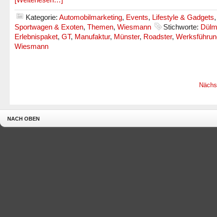
Kategorie:
Automobilmarketing
,
Events
,
Lifestyle & Gadgets
,
Sportwagen & Exoten
,
Themen
,
Wiesmann
Stichworte:
Dülm
Erlebnispaket
,
GT
,
Manufaktur
,
Münster
,
Roadster
,
Werksführun
Wiesmann
Nächs
NACH OBEN