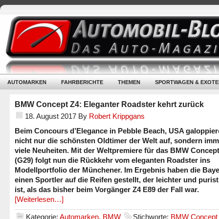
AUTOMARKEN
FAHRBERICHTE
THEMEN
SPORTWAGEN & EXOTE
BMW Concept Z4: Eleganter Roadster kehrt zurück
18. August 2017
By
Robert Krippgans
Beim Concours d’Elegance in Pebble Beach, USA galoppier
nicht nur die schönsten Oldtimer der Welt auf, sondern im
viele Neuheiten. Mit der Weltpremiere für das BMW Concept
(G29) folgt nun die Rückkehr vom eleganten Roadster ins
Modellportfolio der Münchener. Im Ergebnis haben die Bay
einen Sportler auf die Reifen gestellt, der leichter und puris
ist, als das bisher beim Vorgänger Z4 E89 der Fall war.
[Weiterlesen…]
Kategorie:
Automarken
,
BMW
Stichworte:
BMW Concept