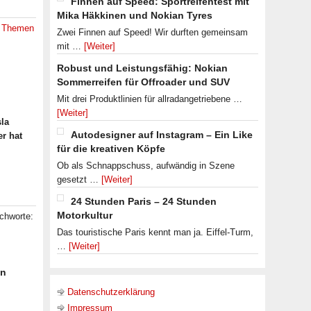
Finnen auf Speed: Sportreifentest mit
Mika Häkkinen und Nokian Tyres
,
Themen
Zwei Finnen auf Speed! Wir durften gemeinsam
mit …
[Weiter]
Robust und Leistungsfähig: Nokian
Sommerreifen für Offroader und SUV
Mit drei Produktlinien für allradangetriebene …
[Weiter]
sla
Autodesigner auf Instagram – Ein Like
er hat
für die kreativen Köpfe
Ob als Schnappschuss, aufwändig in Szene
gesetzt …
[Weiter]
24 Stunden Paris – 24 Stunden
Motorkultur
ichworte:
Das touristische Paris kennt man ja. Eiffel-Turm,
…
[Weiter]
en
Datenschutzerklärung
Impressum