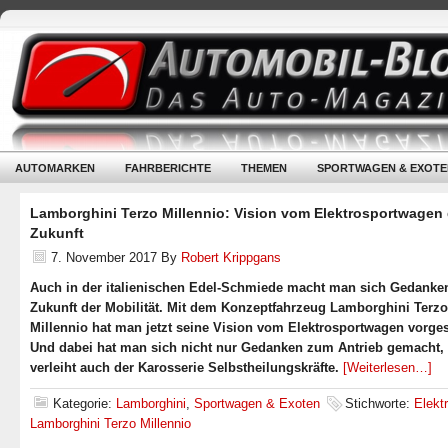
AUTOMARKEN
FAHRBERICHTE
THEMEN
SPORTWAGEN & EXOTE
Lamborghini Terzo Millennio: Vision vom Elektrosportwagen 
Zukunft
7. November 2017
By
Robert Krippgans
Auch in der italienischen Edel-Schmiede macht man sich Gedanke
Zukunft der Mobilität. Mit dem Konzeptfahrzeug Lamborghini Terzo
Millennio hat man jetzt seine Vision vom Elektrosportwagen vorgest
Und dabei hat man sich nicht nur Gedanken zum Antrieb gemacht,
verleiht auch der Karosserie Selbstheilungskräfte.
[Weiterlesen…]
Kategorie:
Lamborghini
,
Sportwagen & Exoten
Stichworte:
Elekt
Lamborghini Terzo Millennio