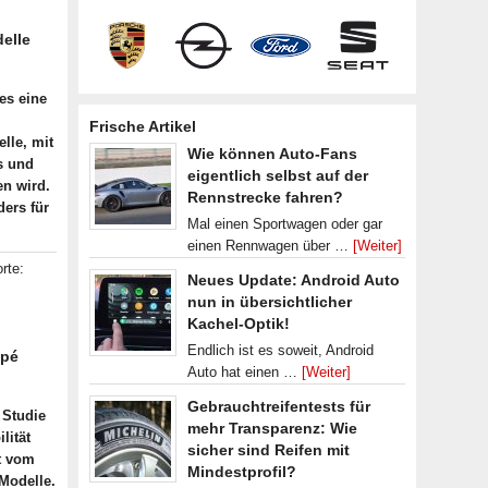
delle
es eine
Frische Artikel
lle, mit
Wie können Auto-Fans
s und
eigentlich selbst auf der
en wird.
Rennstrecke fahren?
ers für
Mal einen Sportwagen oder gar
einen Rennwagen über …
[Weiter]
rte:
Neues Update: Android Auto
nun in übersichtlicher
Kachel-Optik!
Endlich ist es soweit, Android
upé
Auto hat einen …
[Weiter]
Gebrauchtreifentests für
 Studie
mehr Transparenz: Wie
lität
sicher sind Reifen mit
nt vom
Mindestprofil?
Modelle.