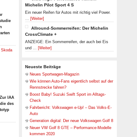
Michelin Pilot Sport 4 S
Ein neuer Reifen für Autos mit richtig viel Power.
ur
…
[Weiter]
studie
n
Allround-Sommerreifen: Der Michelin
arten
CrossClimate +
ANZEIGE: Ein Sommerreifen, der auch bei Eis
und …
[Weiter]
,
Skoda
Neueste Beiträge
Neues Sportwagen-Magazin
Wie können Auto-Fans eigentlich selbst auf der
Rennstrecke fahren?
Boost Baby! Suzuki Swift Sport im Alltags-
 Zur IAA
Check
udie des
Fahrbericht: Volkswagen e-Up! – Das Volks-E-
totyp
Auto
Generation digital: Der neue Volkswagen Golf 8
Neuer VW Golf 8 GTE – Performance-Modelle
kommen 2020