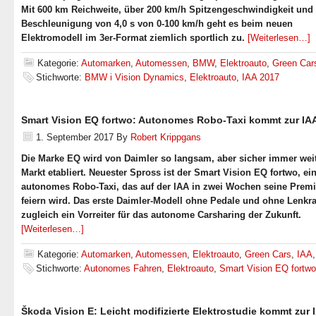
Mit 600 km Reichweite, über 200 km/h Spitzengeschwindigkeit und 
Beschleunigung von 4,0 s von 0-100 km/h geht es beim neuen
Elektromodell im 3er-Format ziemlich sportlich zu.
[Weiterlesen…]
Kategorie:
Automarken
,
Automessen
,
BMW
,
Elektroauto
,
Green Car
Stichworte:
BMW i Vision Dynamics
,
Elektroauto
,
IAA 2017
Smart Vision EQ fortwo: Autonomes Robo-Taxi kommt zur IA
1. September 2017
By
Robert Krippgans
Die Marke EQ wird von Daimler so langsam, aber sicher immer wei
Markt etabliert. Neuester Spross ist der Smart Vision EQ fortwo, ei
autonomes Robo-Taxi, das auf der IAA in zwei Wochen seine Premi
feiern wird. Das erste Daimler-Modell ohne Pedale und ohne Lenkra
zugleich ein Vorreiter für das autonome Carsharing der Zukunft.
[Weiterlesen…]
Kategorie:
Automarken
,
Automessen
,
Elektroauto
,
Green Cars
,
IAA
Stichworte:
Autonomes Fahren
,
Elektroauto
,
Smart Vision EQ fortwo
Škoda Vision E: Leicht modifizierte Elektrostudie kommt zur 