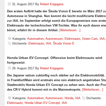
31. August 2017
By
Robert Krippgans
Den ersten Auftritt hatte der Škoda Vision E bereits im März 2017 z
Automesse in Shanghai. Nun kommt die leicht modifizierte Elektro
zur IAA. Im September erfolgt somit die Europapremiere vom erste
Elektroauto der tschechischen VW-Tochter. Was ihr euch davon erw
könnt, erfahrt ihr in diesem Artikel.
[Weiterlesen…]
Kategorie:
Automarken
,
Automessen
,
Elektroauto
,
Green Cars
,
IAA
Stichworte:
Elektroauto
,
IAA
,
Škoda Vision E
Honda Urban EV Concept: Offensive beim Elektroauto wird
fortgesetzt
29. August 2017
By
Robert Krippgans
Die Japaner setzen zukünftig noch stärker auf die Elektromobilität.
in Frankfurt/Main wird erstmals eine rein elektrisch angetrieben St
Stadtmobils Honda Urban EV Concept zu sehen sein. Auch der Pro
des CR-V Hybrid kommt mit in die Mainmetropole.
[Weiterlesen…]
Kategorie:
Automarken
,
Automessen
,
Honda
,
IAA
Stichworte:
Elektroauto
,
Honda Urban EV Concept
,
IAA