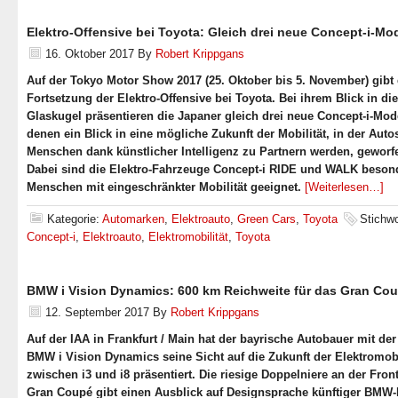
Elektro-Offensive bei Toyota: Gleich drei neue Concept-i-Mo
16. Oktober 2017
By
Robert Krippgans
Auf der Tokyo Motor Show 2017 (25. Oktober bis 5. November) gibt 
Fortsetzung der Elektro-Offensive bei Toyota. Bei ihrem Blick in die
Glaskugel präsentieren die Japaner gleich drei neue Concept-i-Mode
denen ein Blick in eine mögliche Zukunft der Mobilität, in der Auto
Menschen dank künstlicher Intelligenz zu Partnern werden, geworf
Dabei sind die Elektro-Fahrzeuge Concept-i RIDE und WALK besond
Menschen mit eingeschränkter Mobilität geeignet.
[Weiterlesen…]
Kategorie:
Automarken
,
Elektroauto
,
Green Cars
,
Toyota
Stichwo
Concept-i
,
Elektroauto
,
Elektromobilität
,
Toyota
BMW i Vision Dynamics: 600 km Reichweite für das Gran Co
12. September 2017
By
Robert Krippgans
Auf der IAA in Frankfurt / Main hat der bayrische Autobauer mit der
BMW i Vision Dynamics seine Sicht auf die Zukunft der Elektromobi
zwischen i3 und i8 präsentiert. Die riesige Doppelniere an der Fro
Gran Coupé gibt einen Ausblick auf Designsprache künftiger BMW-