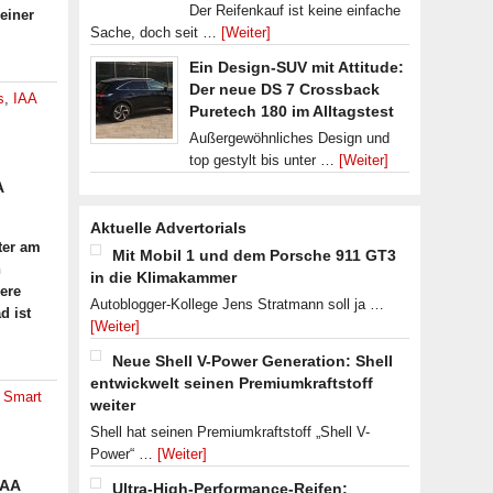
Der Reifenkauf ist keine einfache
einer
Sache, doch seit …
[Weiter]
Ein Design-SUV mit Attitude:
Der neue DS 7 Crossback
s
,
IAA
Puretech 180 im Alltagstest
Außergewöhnliches Design und
top gestylt bis unter …
[Weiter]
A
Aktuelle Advertorials
ter am
Mit Mobil 1 und dem Porsche 911 GT3
n
in die Klimakammer
ere
Autoblogger-Kollege Jens Stratmann soll ja …
d ist
[Weiter]
Neue Shell V-Power Generation: Shell
entwickwelt seinen Premiumkraftstoff
,
Smart
weiter
Shell hat seinen Premiumkraftstoff „Shell V-
Power“ …
[Weiter]
IAA
Ultra-High-Performance-Reifen: