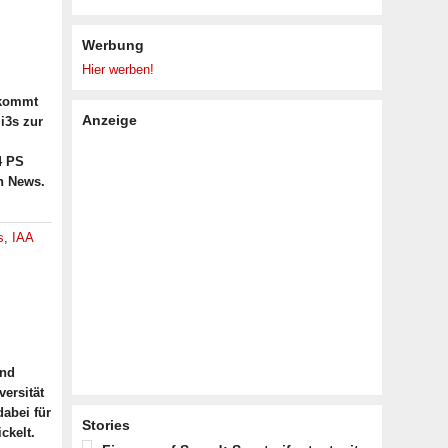
Werbung
Hier werben!
ekommt
Anzeige
i3s zur
4 PS
n News.
s
,
IAA
ind
ersität
abei für
Stories
ckelt.