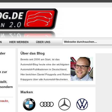
N
HIER WERBEN
ÜBER UNS
der
Über das Blog
Bereits seit 2006 am Start, ist das
Automobil-Blog heute eine der wichtigsten
Automobil-Publikationen in Deutschland.
n zur
Hier berichten Daniel Przygoda und Robert
Krippgans über alle Automobil-Neuheiten.
ellt.
 sondern
Marken
roauto
,