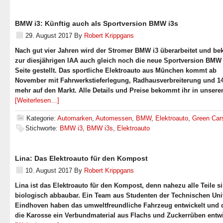
BMW i3: Künftig auch als Sportversion BMW i3s
29. August 2017
By
Robert Krippgans
Nach gut vier Jahren wird der Stromer BMW i3 überarbeitet und b
zur diesjährigen IAA auch gleich noch die neue Sportversion BMW 
Seite gestellt. Das sportliche Elektroauto aus München kommt ab
November mit Fahrwerkstieferlegung, Radhausverbreiterung und 1
mehr auf den Markt. Alle Details und Preise bekommt ihr in unsere
[Weiterlesen…]
Kategorie:
Automarken
,
Automessen
,
BMW
,
Elektroauto
,
Green Car
Stichworte:
BMW i3
,
BMW i3s
,
Elektroauto
Lina: Das Elektroauto für den Kompost
10. August 2017
By
Robert Krippgans
Lina ist das Elektroauto für den Kompost, denn nahezu alle Teile s
biologisch abbaubar. Ein Team aus Studenten der Technischen Univ
Eindhoven haben das umweltfreundliche Fahrzeug entwickelt und d
die Karosse ein Verbundmaterial aus Flachs und Zuckerrüben entwi