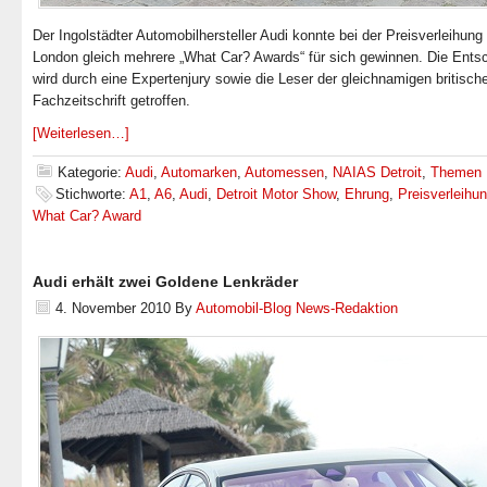
Der Ingolstädter Automobilhersteller Audi konnte bei der Preisverleihung 
London gleich mehrere „What Car? Awards“ für sich gewinnen. Die Ents
wird durch eine Expertenjury sowie die Leser der gleichnamigen britisch
Fachzeitschrift getroffen.
[Weiterlesen…]
Kategorie:
Audi
,
Automarken
,
Automessen
,
NAIAS Detroit
,
Themen
Stichworte:
A1
,
A6
,
Audi
,
Detroit Motor Show
,
Ehrung
,
Preisverleihu
What Car? Award
Audi erhält zwei Goldene Lenkräder
4. November 2010
By
Automobil-Blog News-Redaktion