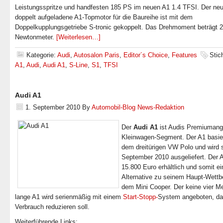
Leistungsspritze und handfesten 185 PS im neuen A1 1.4 TFSI. Der neu
doppelt aufgeladene A1-Topmotor für die Baureihe ist mit dem
Doppelkupplungsgetriebe S-tronic gekoppelt. Das Drehmoment beträgt 
Newtonmeter.
[Weiterlesen…]
Kategorie:
Audi
,
Autosalon Paris
,
Editor´s Choice
,
Features
Stic
A1
,
Audi
,
Audi A1
,
S-Line
,
S1
,
TFSI
Audi A1
1. September 2010
By
Automobil-Blog News-Redaktion
Der
Audi A1
ist Audis Premiumang
Kleinwagen-Segment. Der A1 basier
dem dreitürigen VW Polo und wird s
September 2010 ausgeliefert. Der A
15.800 Euro erhältlich und somit e
Alternative zu seinem Haupt-Wettb
dem Mini Cooper. Der keine vier Me
lange A1 wird serienmäßig mit einem
Start-Stopp-
System angeboten, da
Verbrauch reduzieren soll.
Weiterführende Links: