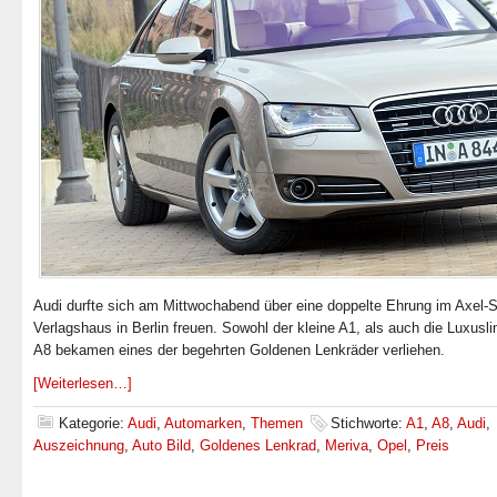
Audi durfte sich am Mittwochabend über eine doppelte Ehrung im Axel-S
Verlagshaus in Berlin freuen. Sowohl der kleine A1, als auch die Luxusl
A8 bekamen eines der begehrten Goldenen Lenkräder verliehen.
[Weiterlesen…]
Kategorie:
Audi
,
Automarken
,
Themen
Stichworte:
A1
,
A8
,
Audi
,
Auszeichnung
,
Auto Bild
,
Goldenes Lenkrad
,
Meriva
,
Opel
,
Preis