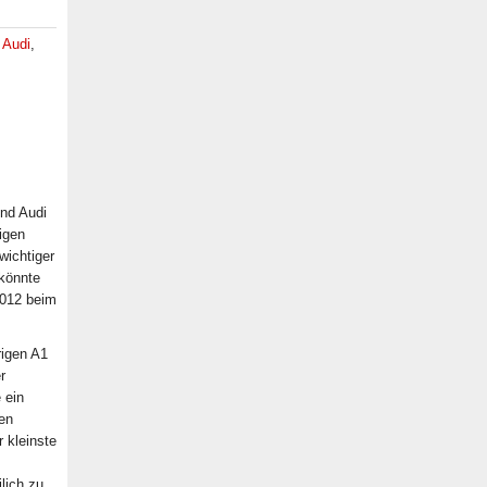
,
Audi
,
Und Audi
ligen
wichtiger
könnte
 2012 beim
rigen A1
r
 ein
en
r kleinste
lich zu