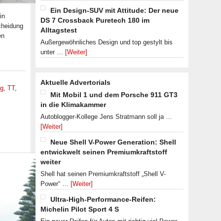
Ein Design-SUV mit Attitude: Der neue
in
DS 7 Crossback Puretech 180 im
cheidung
Alltagstest
en
Außergewöhnliches Design und top gestylt bis
unter …
[Weiter]
Aktuelle Advertorials
ng
,
TT
,
Mit Mobil 1 und dem Porsche 911 GT3
in die Klimakammer
Autoblogger-Kollege Jens Stratmann soll ja …
[Weiter]
Neue Shell V-Power Generation: Shell
entwickwelt seinen Premiumkraftstoff
weiter
Shell hat seinen Premiumkraftstoff „Shell V-
Power“ …
[Weiter]
Ultra-High-Performance-Reifen:
Michelin Pilot Sport 4 S