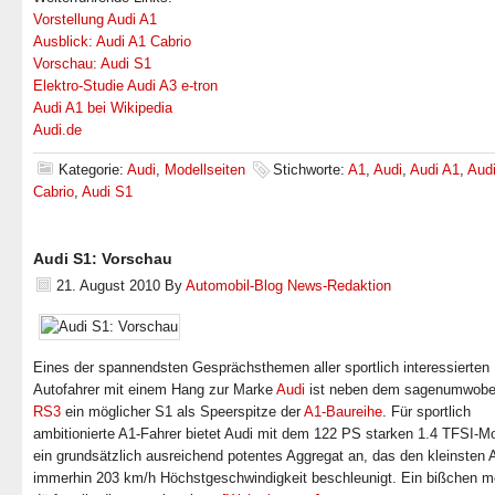
Vorstellung Audi A1
Ausblick: Audi A1 Cabrio
Vorschau: Audi S1
Elektro-Studie Audi A3 e-tron
Audi A1 bei Wikipedia
Audi.de
Kategorie:
Audi
,
Modellseiten
Stichworte:
A1
,
Audi
,
Audi A1
,
Aud
Cabrio
,
Audi S1
Audi S1: Vorschau
21. August 2010
By
Automobil-Blog News-Redaktion
Eines der spannendsten Gesprächsthemen aller sportlich interessierten
Autofahrer mit einem Hang zur Marke
Audi
ist neben dem sagenumwob
RS3
ein möglicher S1 als Speerspitze der
A1-Baureihe
. Für sportlich
ambitionierte A1-Fahrer bietet Audi mit dem 122 PS starken 1.4 TFSI-M
ein grundsätzlich ausreichend potentes Aggregat an, das den kleinsten 
immerhin 203 km/h Höchstgeschwindigkeit beschleunigt. Ein bißchen m