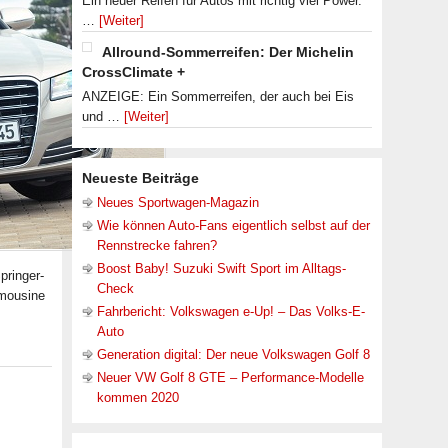
Ein neuer Reifen für Autos mit richtig viel Power.
…
[Weiter]
Allround-Sommerreifen: Der Michelin
CrossClimate +
ANZEIGE: Ein Sommerreifen, der auch bei Eis
und …
[Weiter]
Neueste Beiträge
Neues Sportwagen-Magazin
Wie können Auto-Fans eigentlich selbst auf der
Rennstrecke fahren?
Boost Baby! Suzuki Swift Sport im Alltags-
pringer-
Check
imousine
Fahrbericht: Volkswagen e-Up! – Das Volks-E-
Auto
Generation digital: Der neue Volkswagen Golf 8
Neuer VW Golf 8 GTE – Performance-Modelle
kommen 2020