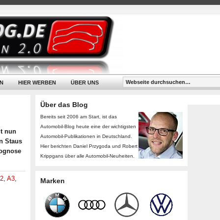
N
HIER WERBEN
ÜBER UNS
Über das Blog
Bereits seit 2006 am Start, ist das
Automobil-Blog heute eine der wichtigsten
t nun
Automobil-Publikationen in Deutschland.
en Staus
Hier berichten Daniel Przygoda und Robert
rognose
Krippgans über alle Automobil-Neuheiten.
2
,
A3
,
Marken