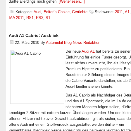
dürfte allerdings noch gehen.
[Weiterlesen…]
Kategorie:
Audi
,
Editor´s Choice
,
Gerüchte
Stichworte:
2011
,
A1
IAA 2011
,
RS1
,
RS3
,
S1
Audi A1 Cabrio: Ausblick
22. März 2010
By
Automobil-Blog News-Redaktion
Der neue
Audi A1
hat bereits zu seiner
Einführung für einige Furore gesorgt. 
lässt nichts unversucht, ihn als lifesty
Premium-Hipster zu positionieren. Ein 
Baustein zur Stärkung dieses Images 
die Cabrio-Variante darstellen, die ab
Audi-Händler stehen könnte.
Das A1 Cabrio als Nachfolger des 3-tü
und des A1 Sportback, die im Laufe de
nächsten Monaten folgen sollen, dürfte
knackiger 2-Sitzer mit extrem kurzen Überhängen werden. Um den klein
offenen Flitzer nicht zuviel Gewicht aufzubürden, gilt als sicher, dass de
offene Audi mit einem Stoffverdeck ausgestattet werden dürfte – ein
versenkbares Blechkleid würde angesichts des halbwegs leichten A1 frei