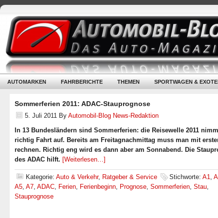
AUTOMARKEN
FAHRBERICHTE
THEMEN
SPORTWAGEN & EXOTE
Sommerferien 2011: ADAC-Stauprognose
5. Juli 2011
By
Automobil-Blog News-Redaktion
In 13 Bundesländern sind Sommerferien: die Reisewelle 2011 nimm
richtig Fahrt auf. Bereits am Freitagnachmittag muss man mit erst
rechnen. Richtig eng wird es dann aber am Sonnabend. Die Staup
des ADAC hilft.
[Weiterlesen…]
Kategorie:
Auto & Verkehr
,
Ratgeber & Service
Stichworte:
A1
,
A
A5
,
A7
,
ADAC
,
Ferien
,
Ferienbeginn
,
Prognose
,
Sommerferien
,
Stau
,
Stauprognose