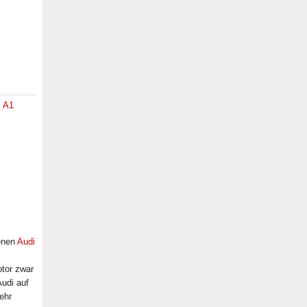
i A1
enen
Audi
otor zwar
Audi auf
ehr