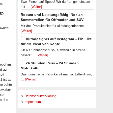
Zwei Finnen auf Speed! Wir durften gemeinsam
e,
mit …
[Weiter]
250
Robust und Leistungsfähig: Nokian
Sommerreifen für Offroader und SUV
Mit drei Produktlinien für allradangetriebene …
hworte:
[Weiter]
Autodesigner auf Instagram – Ein Like
für die kreativen Köpfe
Ob als Schnappschuss, aufwändig in Szene
gesetzt …
[Weiter]
24 Stunden Paris – 24 Stunden
ebot im
Motorkultur
t auf
Das touristische Paris kennt man ja. Eiffel-Turm,
eit
…
[Weiter]
1 ist ab
ine echte
ewerber,
ter
Datenschutzerklärung
s den
Impressum