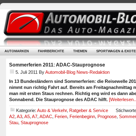
AUTOMARKEN
FAHRBERICHTE
THEMEN
SPORTWAGEN & EXOTE
Sommerferien 2011: ADAC-Stauprognose
5. Juli 2011
By
Automobil-Blog News-Redaktion
In 13 Bundesländern sind Sommerferien: die Reisewelle 201
nimmt nun richtig Fahrt auf. Bereits am Freitagnachmittag
man mit ersten Staus rechnen. Richtig eng wird es dann ab
Sonnabend. Die Stauprognose des ADAC hilft.
[Weiterlesen
Kategorie:
Auto & Verkehr
,
Ratgeber & Service
Stichwort
A2
,
A3
,
A5
,
A7
,
ADAC
,
Ferien
,
Ferienbeginn
,
Prognose
,
Sommerf
Stau
,
Stauprognose