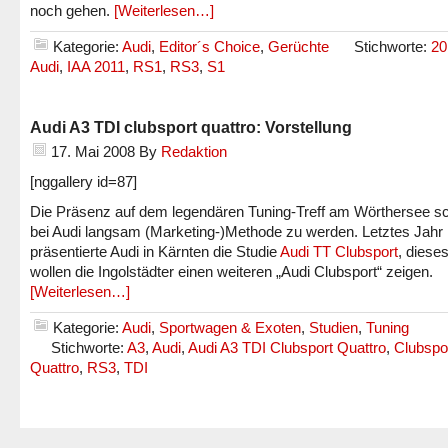
noch gehen.
[Weiterlesen…]
Kategorie:
Audi
,
Editor´s Choice
,
Gerüchte
Stichworte:
20
Audi
,
IAA 2011
,
RS1
,
RS3
,
S1
Audi A3 TDI clubsport quattro: Vorstellung
17. Mai 2008
By
Redaktion
[nggallery id=87]
Die Präsenz auf dem legendären Tuning-Treff am Wörthersee sc
bei Audi langsam (Marketing-)Methode zu werden. Letztes Jahr
präsentierte Audi in Kärnten die Studie
Audi TT Clubsport
, diese
wollen die Ingolstädter einen weiteren „Audi Clubsport“ zeigen.
[Weiterlesen…]
Kategorie:
Audi
,
Sportwagen & Exoten
,
Studien
,
Tuning
Stichworte:
A3
,
Audi
,
Audi A3 TDI Clubsport Quattro
,
Clubspo
Quattro
,
RS3
,
TDI