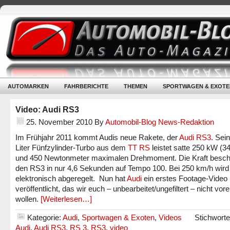
AUTOMARKEN
FAHRBERICHTE
THEMEN
SPORTWAGEN & EXOTE
Video: Audi RS3
25. November 2010
By
Automobil-Blog News-Redaktion
Im Frühjahr 2011 kommt Audis neue Rakete, der
Audi RS3
. Sein
Liter Fünfzylinder-Turbo aus dem
TT RS
leistet satte 250 kW (3
und 450 Newtonmeter maximalen Drehmoment. Die Kraft beschl
den RS3 in nur 4,6 Sekunden auf Tempo 100. Bei 250 km/h wird
elektronisch abgeregelt. Nun hat
Audi
ein erstes Footage-Video
veröffentlicht, das wir euch – unbearbeitet/ungefiltert – nicht vor
wollen.
[Weiterlesen…]
Kategorie:
Audi
,
Sportwagen & Exoten
,
Videos
Stichwort
Audi
,
Audi RS3
,
RS 3
,
RS3
,
video