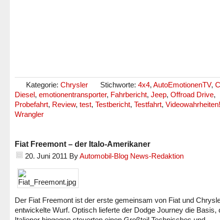
Kategorie:
Chrysler
Stichworte:
4x4
,
AutoEmotionenTV
,
C
Diesel
,
emotionentransporter
,
Fahrbericht
,
Jeep
,
Offroad Drive
,
Probefahrt
,
Review
,
test
,
Testbericht
,
Testfahrt
,
Videowahrheiten
Wrangler
Fiat Freemont – der Italo-Amerikaner
20. Juni 2011
By
Automobil-Blog News-Redaktion
Der Fiat Freemont ist der erste gemeinsam von Fiat und Chrysl
entwickelte Wurf. Optisch lieferte der Dodge Journey die Basis, 
Italiener hingegen steuerten einen Großteil Technisches und