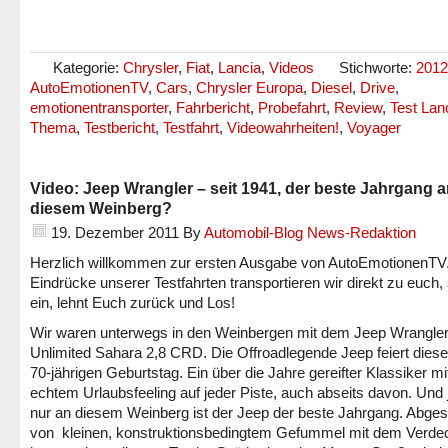
Kategorie:
Chrysler
,
Fiat
,
Lancia
,
Videos
Stichworte:
2012
AutoEmotionenTV
,
Cars
,
Chrysler Europa
,
Diesel
,
Drive
,
emotionentransporter
,
Fahrbericht
,
Probefahrt
,
Review
,
Test Lan
Thema
,
Testbericht
,
Testfahrt
,
Videowahrheiten!
,
Voyager
Video: Jeep Wrangler – seit 1941, der beste Jahrgang 
diesem Weinberg?
19. Dezember 2011
By
Automobil-Blog News-Redaktion
Herzlich willkommen zur ersten Ausgabe von AutoEmotionenTV
Eindrücke unserer Testfahrten transportieren wir direkt zu euch, 
ein, lehnt Euch zurück und Los!
Wir waren unterwegs in den Weinbergen mit dem Jeep Wrangle
Unlimited Sahara 2,8 CRD. Die Offroadlegende Jeep feiert dies
70-jährigen Geburtstag. Ein über die Jahre gereifter Klassiker mi
echtem Urlaubsfeeling auf jeder Piste, auch abseits davon. Und j
nur an diesem Weinberg ist der Jeep der beste Jahrgang. Abge
von kleinen, konstruktionsbedingtem Gefummel mit dem Verde