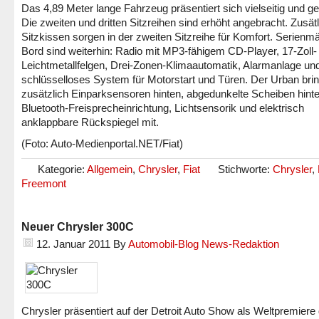
Das 4,89 Meter lange Fahrzeug präsentiert sich vielseitig und g
Die zweiten und dritten Sitzreihen sind erhöht angebracht. Zusät
Sitzkissen sorgen in der zweiten Sitzreihe für Komfort. Serienm
Bord sind weiterhin: Radio mit MP3-fähigem CD-Player, 17-Zoll-
Leichtmetallfelgen, Drei-Zonen-Klimaautomatik, Alarmanlage und
schlüsselloses System für Motorstart und Türen. Der Urban brin
zusätzlich Einparksensoren hinten, abgedunkelte Scheiben hinte
Bluetooth-Freisprecheinrichtung, Lichtsensorik und elektrisch
anklappbare Rückspiegel mit.
(Foto: Auto-Medienportal.NET/Fiat)
Kategorie:
Allgemein
,
Chrysler
,
Fiat
Stichworte:
Chrysler
,
Freemont
Neuer Chrysler 300C
12. Januar 2011
By
Automobil-Blog News-Redaktion
Chrysler präsentiert auf der Detroit Auto Show als Weltpremiere