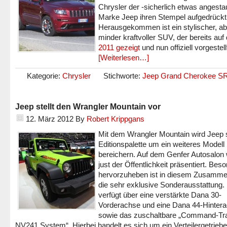
Chrysler der -sicherlich etwas angesta
Marke Jeep ihren Stempel aufgedrückt
Herausgekommen ist ein stylischer, ab
minder kraftvoller SUV, der bereits auf
2011 gezeigt
und nun offiziell vorgestel
[Weiterlesen…]
Kategorie:
Chrysler
Stichworte:
Jeep Grand Cherokee S
Jeep stellt den Wrangler Mountain vor
12. März 2012
By
Robert Krippgans
Mit dem Wrangler Mountain wird Jeep 
Editionspalette um ein weiteres Modell
bereichern. Auf dem Genfer Autosalon 
just der Öffentlichkeit präsentiert. Bes
hervorzuheben ist in diesem Zusamm
die sehr exklusive Sonderausstattung.
verfügt über eine verstärkte Dana 30-
Vorderachse und eine Dana 44-Hinter
sowie das zuschaltbare „Command-Tr
NV241 System“. Hierbei handelt es sich um ein Verteilergetriebe