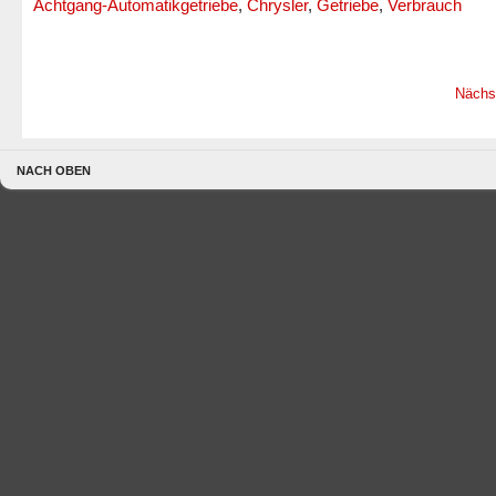
Achtgang-Automatikgetriebe
,
Chrysler
,
Getriebe
,
Verbrauch
Nächs
NACH OBEN