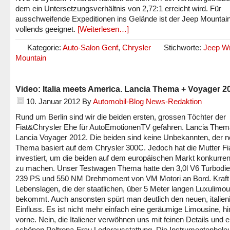
dem ein Untersetzungsverhältnis von 2,72:1 erreicht wird. Für
ausschweifende Expeditionen ins Gelände ist der Jeep Mountain
vollends geeignet.
[Weiterlesen…]
Kategorie:
Auto-Salon Genf
,
Chrysler
Stichworte:
Jeep Wr
Mountain
Video: Italia meets America. Lancia Thema + Voyager 2
10. Januar 2012
By
Automobil-Blog News-Redaktion
Rund um Berlin sind wir die beiden ersten, grossen Töchter der
Fiat&Chrysler Ehe für AutoEmotionenTV gefahren. Lancia Them
Lancia Voyager 2012. Die beiden sind keine Unbekannten, der 
Thema basiert auf dem Chrysler 300C. Jedoch hat die Mutter Fia
investiert, um die beiden auf dem europäischen Markt konkurren
zu machen. Unser Testwagen Thema hatte den 3,0l V6 Turbodie
239 PS und 550 NM Drehmoment von VM Motori an Bord. Kraft i
Lebenslagen, die der staatlichen, über 5 Meter langen Luxulimou
bekommt. Auch ansonsten spürt man deutlich den neuen, italien
Einfluss. Es ist nicht mehr einfach eine geräumige Limousine, hi
vorne. Nein, die Italiener verwöhnen uns mit feinen Details und e
schönen Poltrona-Frau Lederausstattung. Die Instrumentenbele