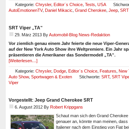
Kategorie:
Chrysler
,
Editor´s Choice
,
Tests
,
USA
Stichwor
AutoEmotionenTV
,
Daniel Mikacic
,
Grand Cherokee
,
Jeep
,
SRT
SRT Viper „TA“
29. März 2013
By
Automobil-Blog News-Redaktion
Vor ziemlich genau einem Jahr feierte die neue Viper-Gener
auf der New York Auto Show ihre Weltpremiere. Ein Jahr sp
präsentieren die Amerikaner das Sondermodell „TA“.
[Weiterlesen…]
Kategorie:
Chrysler
,
Dodge
,
Editor´s Choice
,
Features
,
New 
Auto Show
,
Sportwagen & Exoten
Stichworte:
SRT
,
SRT Vipe
Viper
Vorgestellt: Jeep Grand Cherokee SRT
6. August 2012
By
Robert Krippgans
Schaut man sich den Grand Cheroke
genauer an, könnte man meinen, dass 
Italiener nach dem Einstieg von Fiat be