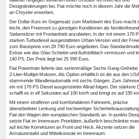
Designänderungen bei. Fiat möchte noch in diesem Jahr die Meh
an Chrysler erwerben.
Der Dollar-Kurs im Gegensatz zum Marktwert des Euro macht e
leicht, den Freemont zu günstigen Konditionen als familienfreund
Siebensitzer mit Frontantrieb anzubieten. In der mit einem 170 
starken Turbodiesel ausgestatteten Urban-Version wird der Fre
zum Basispreis von 28 790 Euro angeboten. Das Standardmodel
Extras wie das Glas-Schiebe-und Aufstelldach vermissen und le
140 PS. Der Preis liegt bei 25 990 Euro.
Fiat Powertrain lieferte das serienmäßige Sechs-Gang-Getriebe 
2-Liter-Multijet-Motoren. Als Option erhältlich ist die aus den US
stammende Wandlerautomatik mit sechs Gängen. Zum Jahresen
ein mit 170 PS Diesel ausgerüsteter Allrad folgen. Der stärkere 
schafft es in elf Sekunden auf 100 km/h und bringt es auf 195 k
Mit einem strafferen und komfortableren Fahrwerk, präzise
überarbeiteter Lenkung und hochwertiger Sicherheitsausstattun
Fiat den Wagen den europäischen Standards an. In punkto Desi
setzte Fiat im Innenraum Prioritäten, äußerlich beschränkte man
auf leichte Korrekturen an Front und Heck. Akzente setzen die
Armaturentafel und Mittelkonsole im Innenraum.