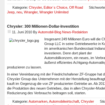
Kategorie:
Chrysler
,
Editor´s Choice
,
Off Road
Stichwort
Jeep
,
neu
,
Wrangler
,
Wrangler Unlimited
Chrysler: 300 Millionen-Dollar-Investition
11. Juni 2010
By
Automobil-Blog News-Redaktion
Insgesamt 249 Millionen Euro will die C
Group LLC in seine Getriebewerke in 
im amerikanischen Bundesstaat Indian
investieren. Denn dort plant der
Automobilkonzern, ein neues, im Verbr
äußerst effizientes Achtgang-Automatik
produzieren zu lassen.
In einer Vereinbarung mit der Friedrichshafener ZF-Gruppe hat d
Chrysler Group das Unternehmen mit der Herstellung beauftrag
kauft im Gegenzug die von ZF produzierten Getriebe an. Ab 2013
die Produktion des neuen Getriebes, das in allen Chrysler-Model
Reduzierung des Verbrauchs beitragen soll, starten.
Kategorie:
Automarken
,
Automobilwirtschaft
,
Chrysler
Sti