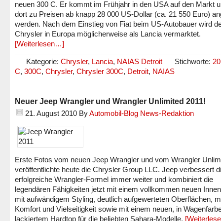
neuen 300 C. Er kommt im Frühjahr in den USA auf den Markt un
dort zu Preisen ab knapp 28 000 US-Dollar (ca. 21 550 Euro) a
werden. Nach dem Einstieg von Fiat beim US-Autobauer wird d
Chrysler in Europa möglicherweise als Lancia vermarktet.
[Weiterlesen…]
Kategorie:
Chrysler
,
Lancia
,
NAIAS Detroit
Stichworte:
20
C
,
300C
,
Chrysler
,
Chrysler 300C
,
Detroit
,
NAIAS
Neuer Jeep Wrangler und Wrangler Unlimited 2011!
21. August 2010
By
Automobil-Blog News-Redaktion
Erste Fotos vom neuen Jeep Wrangler und vom Wrangler Unlim
veröffentlichte heute die Chrysler Group LLC. Jeep verbessert d
erfolgreiche Wrangler-Formel immer weiter und kombiniert die
legendären Fähigkeiten jetzt mit einem vollkommen neuen Inne
mit aufwändigem Styling, deutlich aufgewerteten Oberflächen, 
Komfort und Vielseitigkeit sowie mit einem neuen, in Wagenfarb
lackiertem Hardtop für die beliebten Sahara-Modelle.
[Weiterles