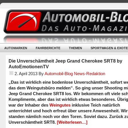
AUTOMARKEN
FAHRBERICHTE
THEMEN
SPORTWAGEN & EXOTE
Die Unverschämtheit Jeep Grand Cherokee SRT8 by
AutoEmotionenTV
2. April 2013
By
Automobil-Blog News-Redaktion
„Das ist wirklich eine bodenlose Unverschämtheit, sofort w
das dem Weingutsbüro melden“. So ging unser Shooting m
Jeep Grand Cherokee SRT8 los. Wir bekommen oft viele sc
Komplimente, aber das ist wirklich etwas besonderes. Übri
war der Inhaber des
Weingutes
inklusive Teich natürlich
unterrichtet und hoch erfreut über unsere Anwesenheit. Wir
standen nämlich noch vor den Toren. Soviel dazu. Zurück z
Unverschämtheit SRT8.
[Weiterlesen…]