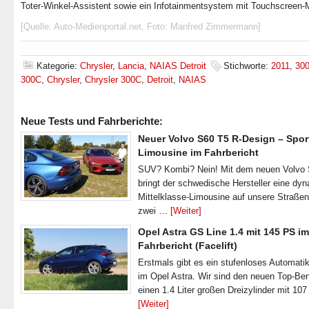
Toter-Winkel-Assistent sowie ein Infotainmentsystem mit Touchscreen-M
[Quelle: Auto-Medienportal.net, Foto: Manfred Zimmermann]
Kategorie:
Chrysler
,
Lancia
,
NAIAS Detroit
Stichworte:
2011
,
30
300C
,
Chrysler
,
Chrysler 300C
,
Detroit
,
NAIAS
Neue Tests und Fahrberichte:
Neuer Volvo S60 T5 R-Design – Spor
Limousine im Fahrbericht
SUV? Kombi? Nein! Mit dem neuen Volvo
bringt der schwedische Hersteller eine dy
Mittelklasse-Limousine auf unsere Straße
zwei …
[Weiter]
Opel Astra GS Line 1.4 mit 145 PS im
Fahrbericht (Facelift)
Erstmals gibt es ein stufenloses Automatik
im Opel Astra. Wir sind den neuen Top-Ben
einen 1.4 Liter großen Dreizylinder mit 1
[Weiter]