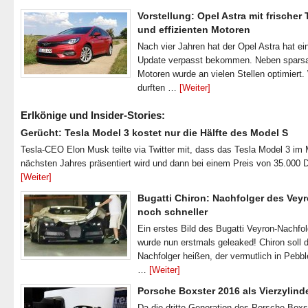
Vorstellung: Opel Astra mit frischer
und effizienten Motoren
Nach vier Jahren hat der Opel Astra hat ei
Update verpasst bekommen. Neben spar
Motoren wurde an vielen Stellen optimiert.
durften …
[Weiter]
Erlkönige und Insider-Stories:
Gerücht: Tesla Model 3 kostet nur die Hälfte des Model S
Tesla-CEO Elon Musk teilte via Twitter mit, dass das Tesla Model 3 im
nächsten Jahres präsentiert wird und dann bei einem Preis von 35.000 
[Weiter]
Bugatti Chiron: Nachfolger des Veyr
noch schneller
Ein erstes Bild des Bugatti Veyron-Nachfo
wurde nun erstmals geleaked! Chiron soll 
Nachfolger heißen, der vermutlich in Pebb
…
[Weiter]
Porsche Boxster 2016 als Vierzylind
Da die dritte Generation des Porsche Boxs