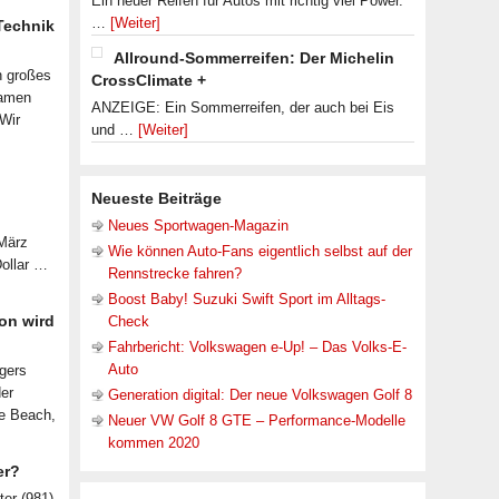
Ein neuer Reifen für Autos mit richtig viel Power.
…
[Weiter]
 Technik
Allround-Sommerreifen: Der Michelin
n großes
CrossClimate +
samen
ANZEIGE: Ein Sommerreifen, der auch bei Eis
 Wir
und …
[Weiter]
Neueste Beiträge
Neues Sportwagen-Magazin
 März
Wie können Auto-Fans eigentlich selbst auf der
Dollar …
Rennstrecke fahren?
Boost Baby! Suzuki Swift Sport im Alltags-
on wird
Check
Fahrbericht: Volkswagen e-Up! – Das Volks-E-
Auto
lgers
der
Generation digital: Der neue Volkswagen Golf 8
le Beach,
Neuer VW Golf 8 GTE – Performance-Modelle
kommen 2020
er?
ter (981)