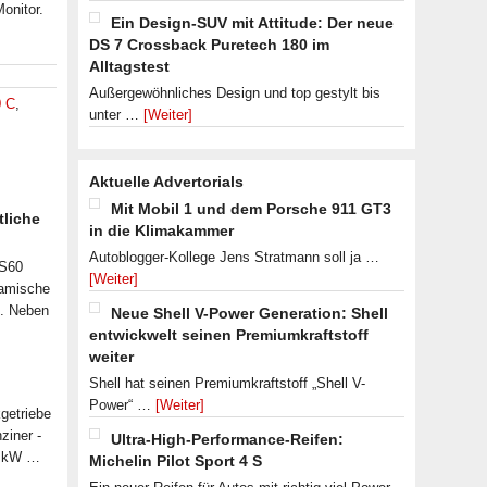
onitor.
Ein Design-SUV mit Attitude: Der neue
DS 7 Crossback Puretech 180 im
Alltagstest
Außergewöhnliches Design und top gestylt bis
0 C
,
unter …
[Weiter]
Aktuelle Advertorials
Mit Mobil 1 und dem Porsche 911 GT3
tliche
in die Klimakammer
Autoblogger-Kollege Jens Stratmann soll ja …
 S60
[Weiter]
namische
n. Neben
Neue Shell V-Power Generation: Shell
entwickwelt seinen Premiumkraftstoff
weiter
Shell hat seinen Premiumkraftstoff „Shell V-
Power“ …
[Weiter]
getriebe
ziner -
Ultra-High-Performance-Reifen:
07 kW …
Michelin Pilot Sport 4 S