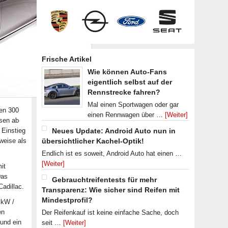
Frische Artikel
Wie können Auto-Fans
eigentlich selbst auf der
Rennstrecke fahren?
Mal einen Sportwagen oder gar
uen 300
einen Rennwagen über …
[Weiter]
isen ab
 Einstieg
Neues Update: Android Auto nun in
weise als
übersichtlicher Kachel-Optik!
Endlich ist es soweit, Android Auto hat einen …
[Weiter]
it
Das
Gebrauchtreifentests für mehr
adillac.
Transparenz: Wie sicher sind Reifen mit
Mindestprofil?
 kW /
en
Der Reifenkauf ist keine einfache Sache, doch
und ein
seit …
[Weiter]