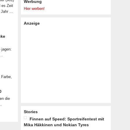
Werbung
d es Zeit
Hier werben!
n Jahr …
Anzeige
cke
 jagen:
 …
r Farbe,
0
en die
 …
Stories
Finnen auf Speed: Sportreifentest mit
Mika Häkkinen und Nokian Tyres