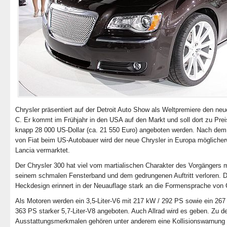
Chrysler präsentiert auf der Detroit Auto Show als Weltpremiere den ne
C. Er kommt im Frühjahr in den USA auf den Markt und soll dort zu Pre
knapp 28 000 US-Dollar (ca. 21 550 Euro) angeboten werden. Nach dem
von Fiat beim US-Autobauer wird der neue Chrysler in Europa möglicher
Lancia vermarktet.
Der Chrysler 300 hat viel vom martialischen Charakter des Vorgängers m
seinem schmalen Fensterband und dem gedrungenen Auftritt verloren. 
Heckdesign erinnert in der Neuauflage stark an die Formensprache von C
Als Motoren werden ein 3,5-Liter-V6 mit 217 kW / 292 PS sowie ein 267
363 PS starker 5,7-Liter-V8 angeboten. Auch Allrad wird es geben. Zu d
Ausstattungsmerkmalen gehören unter anderem eine Kollisionswarnung 