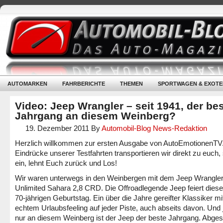
AUTOMARKEN
FAHRBERICHTE
THEMEN
SPORTWAGEN & EXOTE
Video: Jeep Wrangler – seit 1941, der be
Jahrgang an diesem Weinberg?
19. Dezember 2011
By
Automobil-Blog News-Redaktion
Herzlich willkommen zur ersten Ausgabe von AutoEmotionenTV
Eindrücke unserer Testfahrten transportieren wir direkt zu euch, 
ein, lehnt Euch zurück und Los!
Wir waren unterwegs in den Weinbergen mit dem Jeep Wrangle
Unlimited Sahara 2,8 CRD. Die Offroadlegende Jeep feiert dies
70-jährigen Geburtstag. Ein über die Jahre gereifter Klassiker mi
echtem Urlaubsfeeling auf jeder Piste, auch abseits davon. Und j
nur an diesem Weinberg ist der Jeep der beste Jahrgang. Abge