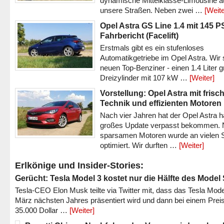
dynamische Mittelklasse-Limousine a
unsere Straßen. Neben zwei …
[Weite
Opel Astra GS Line 1.4 mit 145 P
Fahrbericht (Facelift)
Erstmals gibt es ein stufenloses
Automatikgetriebe im Opel Astra. Wir 
neuen Top-Benziner - einen 1.4 Liter 
Dreizylinder mit 107 kW …
[Weiter]
Vorstellung: Opel Astra mit frisc
Technik und effizienten Motoren
Nach vier Jahren hat der Opel Astra h
großes Update verpasst bekommen.
sparsamen Motoren wurde an vielen S
optimiert. Wir durften …
[Weiter]
Erlkönige und Insider-Stories:
Gerücht: Tesla Model 3 kostet nur die Hälfte des Model
Tesla-CEO Elon Musk teilte via Twitter mit, dass das Tesla Mode
März nächsten Jahres präsentiert wird und dann bei einem Prei
35.000 Dollar …
[Weiter]