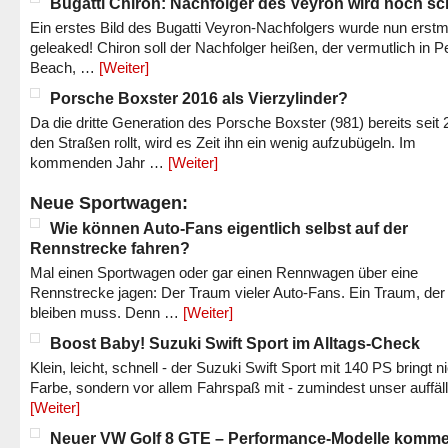
Bugatti Chiron: Nachfolger des Veyron wird noch sc
Ein erstes Bild des Bugatti Veyron-Nachfolgers wurde nun erstm
geleaked! Chiron soll der Nachfolger heißen, der vermutlich in P
Beach, …
[Weiter]
Porsche Boxster 2016 als Vierzylinder?
Da die dritte Generation des Porsche Boxster (981) bereits seit 
den Straßen rollt, wird es Zeit ihn ein wenig aufzubügeln. Im
kommenden Jahr …
[Weiter]
Neue Sportwagen:
Wie können Auto-Fans eigentlich selbst auf der
Rennstrecke fahren?
Mal einen Sportwagen oder gar einen Rennwagen über eine
Rennstrecke jagen: Der Traum vieler Auto-Fans. Ein Traum, der
bleiben muss. Denn …
[Weiter]
Boost Baby! Suzuki Swift Sport im Alltags-Check
Klein, leicht, schnell - der Suzuki Swift Sport mit 140 PS bringt n
Farbe, sondern vor allem Fahrspaß mit - zumindest unser auffäl
[Weiter]
Neuer VW Golf 8 GTE – Performance-Modelle komm