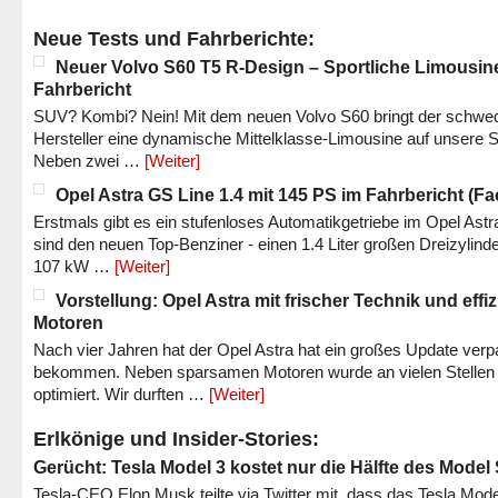
Neue Tests und Fahrberichte:
Neuer Volvo S60 T5 R-Design – Sportliche Limousin
Fahrbericht
SUV? Kombi? Nein! Mit dem neuen Volvo S60 bringt der schwe
Hersteller eine dynamische Mittelklasse-Limousine auf unsere S
Neben zwei …
[Weiter]
Opel Astra GS Line 1.4 mit 145 PS im Fahrbericht (Fac
Erstmals gibt es ein stufenloses Automatikgetriebe im Opel Astr
sind den neuen Top-Benziner - einen 1.4 Liter großen Dreizylinde
107 kW …
[Weiter]
Vorstellung: Opel Astra mit frischer Technik und effi
Motoren
Nach vier Jahren hat der Opel Astra hat ein großes Update verp
bekommen. Neben sparsamen Motoren wurde an vielen Stellen
optimiert. Wir durften …
[Weiter]
Erlkönige und Insider-Stories:
Gerücht: Tesla Model 3 kostet nur die Hälfte des Model
Tesla-CEO Elon Musk teilte via Twitter mit, dass das Tesla Mode