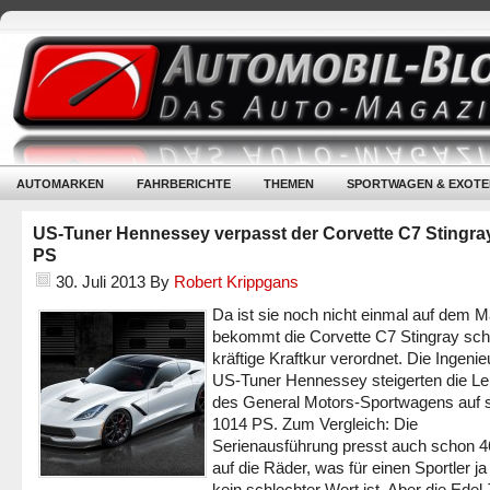
AUTOMARKEN
FAHRBERICHTE
THEMEN
SPORTWAGEN & EXOTE
US-Tuner Hennessey verpasst der Corvette C7 Stingra
PS
30. Juli 2013
By
Robert Krippgans
Da ist sie noch nicht einmal auf dem M
bekommt die Corvette C7 Stingray sch
kräftige Kraftkur verordnet. Die Ingeni
US-Tuner Hennessey steigerten die Le
des General Motors-Sportwagens auf s
1014 PS. Zum Vergleich: Die
Serienausführung presst auch schon 
auf die Räder, was für einen Sportler ja
kein schlechter Wert ist. Aber die Edel