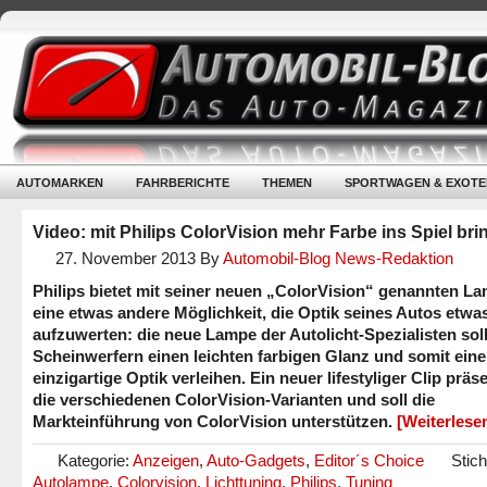
AUTOMARKEN
FAHRBERICHTE
THEMEN
SPORTWAGEN & EXOTE
Video: mit Philips ColorVision mehr Farbe ins Spiel br
27. November 2013
By
Automobil-Blog News-Redaktion
Philips bietet mit seiner neuen „ColorVision“ genannten L
eine etwas andere Möglichkeit, die Optik seines Autos etwa
aufzuwerten: die neue Lampe der Autolicht-Spezialisten sol
Scheinwerfern einen leichten farbigen Glanz und somit eine
einzigartige Optik verleihen. Ein neuer lifestyliger Clip präse
die verschiedenen ColorVision-Varianten und soll die
Markteinführung von ColorVision unterstützen.
[Weiterles
Kategorie:
Anzeigen
,
Auto-Gadgets
,
Editor´s Choice
Stic
Autolampe
,
Colorvision
,
Lichttuning
,
Philips
,
Tuning