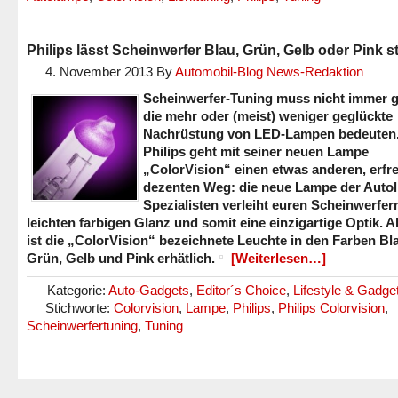
Philips lässt Scheinwerfer Blau, Grün, Gelb oder Pink s
4. November 2013
By
Automobil-Blog News-Redaktion
Scheinwerfer-Tuning muss nicht immer g
die mehr oder (meist) weniger geglückte
Nachrüstung von LED-Lampen bedeuten
Philips geht mit seiner neuen Lampe
„ColorVision“ einen etwas anderen, erfre
dezenten Weg: die neue Lampe der Autol
Spezialisten verleiht euren Scheinwerfer
leichten farbigen Glanz und somit eine einzigartige Optik. A
ist die „ColorVision“ bezeichnete Leuchte in den Farben Bl
Grün, Gelb und Pink erhätlich.
[Weiterlesen…]
Kategorie:
Auto-Gadgets
,
Editor´s Choice
,
Lifestyle & Gadge
Stichworte:
Colorvision
,
Lampe
,
Philips
,
Philips Colorvision
,
Scheinwerfertuning
,
Tuning