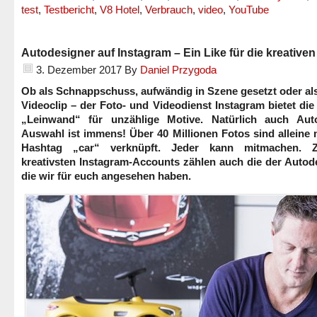
test
,
Testbericht
,
V8 Hotel
,
Verbrauch
,
video
,
YouTube
Autodesigner auf Instagram – Ein Like für die kreative
3. Dezember 2017
By
Daniel Przygoda
Ob als Schnappschuss, aufwändig in Szene gesetzt oder al
Videoclip – der Foto- und Videodienst Instagram bietet die 
„Leinwand“ für unzählige Motive. Natürlich auch Aut
Auswahl ist immens! Über 40 Millionen Fotos sind alleine
Hashtag „car“ verknüpft. Jeder kann mitmachen. 
kreativsten Instagram-Accounts zählen auch die der Autod
die wir für euch angesehen haben.