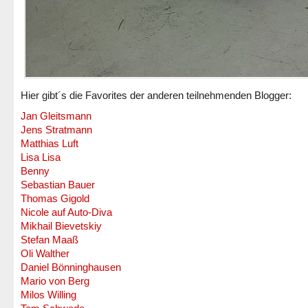
Hier gibt´s die Favorites der anderen teilnehmenden Blogger:
Jan Gleitsmann
Jens Stratmann
Matthias Luft
Lisa Lisa
Benny
Sebastian Bauer
Thomas Gigold
Nicole auf Auto-Diva
Mikhail Bievetskiy
Stefan Maaß
Oli Walther
Daniel Bönninghausen
Mario von Berg
Milos Willing