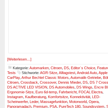
[Weiterlesen…]
Kategorie:
Automarken
,
Citroen
,
DS
,
Editor´s Choice
,
Featur
Tests
Stichworte:
AGR-Sitze
,
Alltagstest
,
Android Auto
,
Apple
CarPlay
,
Arthur Bechtel Classic Motors
,
Automatik-Getriebe
,
Bö
Citroen
,
Crossback
,
Crossover
,
Dennis Mieder
,
DS
,
DS 7 Cros
DS ACTIVE LED VISION
,
DS Automobiles
,
DS Wings
,
Encre B
Ergonomie-Sitze
,
Euro 6d-temp
,
Fahrbericht
,
FOCAL Electra
,
Instagram
,
Kaufberatung
,
Komfortsitze
,
Konnektivität
,
LED-
Scheinwerfer
,
Leder
,
Massagefunktion
,
Motorworld
,
Opera
,
Panoramadach
,
Premium
,
PSA
,
PureTech 180
,
Soundsystem
,